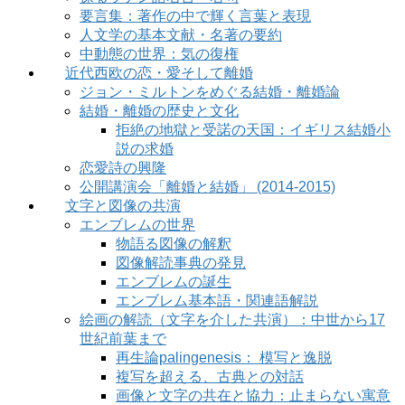
要言集：著作の中で輝く言葉と表現
人文学の基本文献・名著の要約
中動態の世界：気の復権
近代西欧の恋・愛そして離婚
ジョン・ミルトンをめぐる結婚・離婚論
結婚・離婚の歴史と文化
拒絶の地獄と受諾の天国：イギリス結婚小
説の求婚
恋愛詩の興隆
公開講演会「離婚と結婚」 (2014-2015)
文字と図像の共演
エンブレムの世界
物語る図像の解釈
図像解読事典の発見
エンブレムの誕生
エンブレム基本語・関連語解説
絵画の解読（文字を介した共演）：中世から17
世紀前葉まで
再生論palingenesis： 模写と逸脱
複写を超える、古典との対話
画像と文字の共在と協力：止まらない寓意