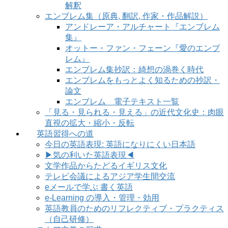
解釈
エンブレム集（原典, 翻訳, 作家・作品解説）
アンドレーア・アルチャート『エンブレム
集』
オットー・ファン・フェーン『愛のエンブ
レム』
エンブレム集抄訳：綺想の渦巻く時代
エンブレムをもっとよく知るための抄訳・
論文
エンブレム 電子テキスト一覧
「見る・見られる・見える」の近代文化史：肉眼
直視の拡大・縮小・反転
英語習得への道
今日の英語表現: 英語になりにくい日本語
▶気の利いた英語表現◀
文学作品からたどるイギリス文化
テレビ会議によるアジア学生間交流
eメールで学ぶ 書く英語
e-Learning の導入・管理・効用
英語教員のためのリフレクティブ・プラクティス
（自己研修）