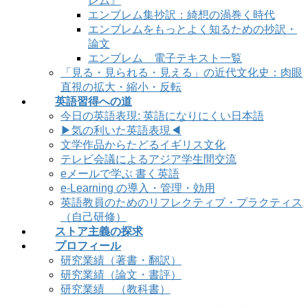
レム』
エンブレム集抄訳：綺想の渦巻く時代
エンブレムをもっとよく知るための抄訳・
論文
エンブレム 電子テキスト一覧
「見る・見られる・見える」の近代文化史：肉眼
直視の拡大・縮小・反転
英語習得への道
今日の英語表現: 英語になりにくい日本語
▶気の利いた英語表現◀
文学作品からたどるイギリス文化
テレビ会議によるアジア学生間交流
eメールで学ぶ 書く英語
e-Learning の導入・管理・効用
英語教員のためのリフレクティブ・プラクティス
（自己研修）
ストア主義の探求
プロフィール
研究業績（著書・翻訳）
研究業績（論文・書評）
研究業績 （教科書）