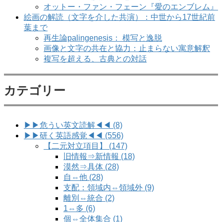
オットー・ファン・フェーン『愛のエンブレム』
絵画の解読（文字を介した共演）：中世から17世紀前
葉まで
再生論palingenesis： 模写と逸脱
画像と文字の共在と協力：止まらない寓意解釈
複写を超える、古典との対話
カテゴリー
▶▶危うい英文読解◀◀ (8)
▶▶研く英語感覚◀◀ (556)
【二元対立項目】 (147)
旧情報⇒新情報 (18)
漠然⇒具体 (28)
自⇔他 (28)
支配：領域内⇔領域外 (9)
離別⇔統合 (2)
1⇔多 (6)
個⇔全体集合 (1)