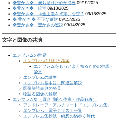
❖豊かさ❖ 満ち足りた心が必要
09/19/2025
❖豊かさ❖ 珍宝
09/18/2025
❖豊かさ❖ 拝金主義を肯定、否定？
09/16/2025
❖ 豊かさ ❖ 不正な蓄財
09/15/2025
❖豊かさ❖ 豊かさの逆説
09/14/2025
文字と図像の共演
エンブレムの世界
エンブレムの利用と考案
エンブレムをもっとよく知るための抄訳・
論文
エンブレムの誕生
エンブレム基本語・関連語解説
図像解読事典の発見
物語る図像の解釈
エンブレム集（原典, 翻訳, 作家・作品解説）
アンドレーア・アルチャート『エンブレム集』
エンブレム 電子テキスト一覧
エンブレム集抄訳：綺想の渦巻く時代