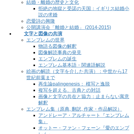
結婚・離婚の歴史と文化
拒絶の地獄と受諾の天国：イギリス結婚小
説の求婚
恋愛詩の興隆
公開講演会「離婚と結婚」 (2014-2015)
文字と図像の共演
エンブレムの世界
物語る図像の解釈
図像解読事典の発見
エンブレムの誕生
エンブレム基本語・関連語解説
絵画の解読（文字を介した共演）：中世から17
世紀前葉まで
再生論palingenesis： 模写と逸脱
複写を超える、古典との対話
画像と文字の共在と協力：止まらない寓意
解釈
エンブレム集（原典, 翻訳, 作家・作品解説）
アンドレーア・アルチャート『エンブレム
集』
オットー・ファン・フェーン『愛のエンブ