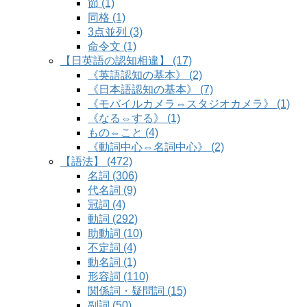
節 (1)
同格 (1)
3点並列 (3)
命令文 (1)
【日英語の認知相違】 (17)
《英語認知の基本》 (2)
《日本語認知の基本》 (7)
《モバイルカメラ⇔スタジオカメラ》 (1)
《なる⇔する》 (1)
もの⇔こと (4)
《動詞中心⇔名詞中心》 (2)
【語法】 (472)
名詞 (306)
代名詞 (9)
冠詞 (4)
動詞 (292)
助動詞 (10)
不定詞 (4)
動名詞 (1)
形容詞 (110)
関係詞・疑問詞 (15)
副詞 (50)