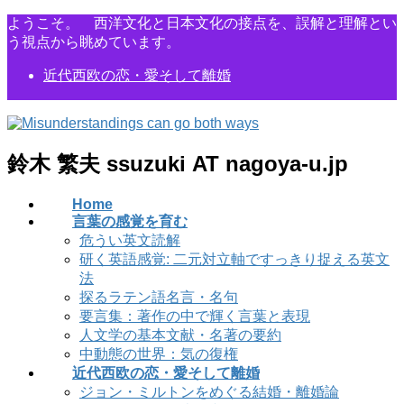
コ
ナ
ようこそ。 西洋文化と日本文化の接点を、誤解と理解とい
ン
ビ
う視点から眺めています。
テ
ゲ
近代西欧の恋・愛そして離婚
ン
ー
ツ
シ
に
ョ
移
ン
動
に
鈴木 繁夫 ssuzuki AT nagoya-u.jp
移
動
Home
言葉の感覚を育む
危うい英文読解
研く英語感覚: 二元対立軸ですっきり捉える英文
法
探るラテン語名言・名句
要言集：著作の中で輝く言葉と表現
人文学の基本文献・名著の要約
中動態の世界：気の復権
近代西欧の恋・愛そして離婚
ジョン・ミルトンをめぐる結婚・離婚論