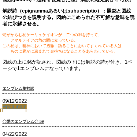
解説詩（epigrammaあるいはsubuscriptio）：題銘と図絵
の結びつきを説明する。図絵にこめられた不可解な意味を読
者に氷解させる。
蛇がからむ杖ケーリュケイオンが、二つの羽を持って、
アマルテイアの角の間に立っている。
この杖は、精神において透徹、語ることにおいてすぐれている人は
ものに豊かに恵まれて金持ちになることをあらわしている。
図絵の上に銘が記され、図絵の下には解説の詩が付き、1ペ
ージで1エンブレムになっています。
エンブレム集抄訳
09/12/2022
Read more
◇愛のエンブレム◇ 59
04/22/2022