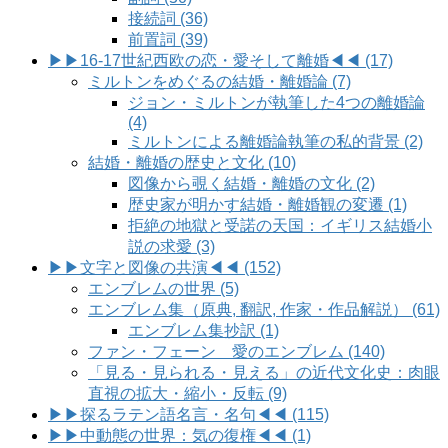
接続詞 (36)
前置詞 (39)
▶▶16-17世紀西欧の恋・愛そして離婚◀◀ (17)
ミルトンをめぐるの結婚・離婚論 (7)
ジョン・ミルトンが執筆した4つの離婚論
(4)
ミルトンによる離婚論執筆の私的背景 (2)
結婚・離婚の歴史と文化 (10)
図像から覗く結婚・離婚の文化 (2)
歴史家が明かす結婚・離婚観の変遷 (1)
拒絶の地獄と受諾の天国：イギリス結婚小
説の求愛 (3)
▶▶文字と図像の共演◀◀ (152)
エンブレムの世界 (5)
エンブレム集（原典, 翻訳, 作家・作品解説） (61)
エンブレム集抄訳 (1)
ファン・フェーン 愛のエンブレム (140)
「見る・見られる・見える」の近代文化史：肉眼
直視の拡大・縮小・反転 (9)
▶▶探るラテン語名言・名句◀◀ (115)
▶▶中動態の世界：気の復権◀◀ (1)