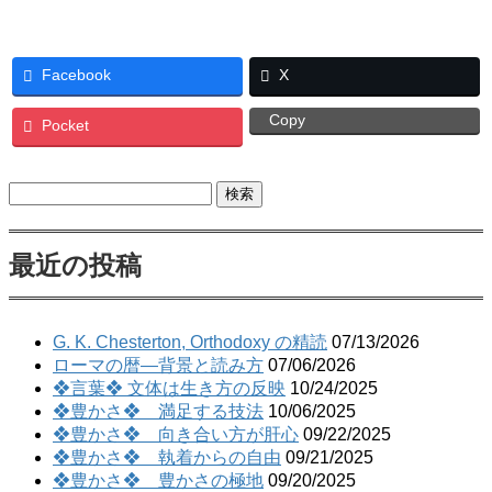
Facebook
X
Copy
Pocket
検
索:
最近の投稿
G. K. Chesterton, Orthodoxy の精読
07/13/2026
ローマの暦―背景と読み方
07/06/2026
❖言葉❖ 文体は生き方の反映
10/24/2025
❖豊かさ❖ 満足する技法
10/06/2025
❖豊かさ❖ 向き合い方が肝心
09/22/2025
❖豊かさ❖ 執着からの自由
09/21/2025
❖豊かさ❖ 豊かさの極地
09/20/2025