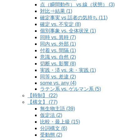
点（瞬間動作） vs 線（状態） (3)
対比⇒結果 (1)
確定事実 vs 話者の気持ち (11)
確定 vs. 不安定 (8)
個別事象 vs. 全体状況 (1)
同時 vs. 異時 (7)
同内 vs. 外部 (1)
付着 vs. 間隔 (1)
意識 vs. 自然 (2)
切断 vs. 影響 (8)
実践・済 vs. 未・実践 (1)
同等 vs. 差違 (2)
some vs. any (4)
ラテン系 vs. ゲルマン系 (5)
【時制】 (22)
【構文】 (77)
無生物主語 (39)
仮定法 (2)
比較・最上級 (15)
分詞構文 (6)
受動態 (2)