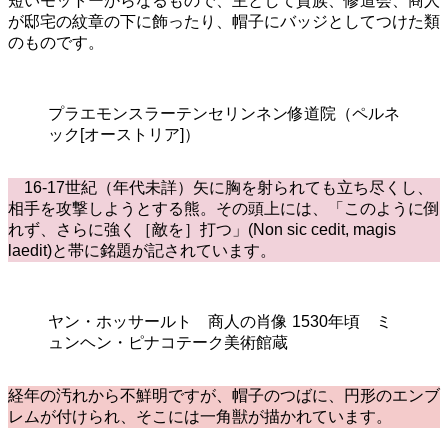
短いモットーからなるもので、主として貴族、修道会、商人
が邸宅の紋章の下に飾ったり、帽子にバッジとしてつけた類
のものです。
プラエモンスラーテンセリンネン修道院（ペルネ
ック[オーストリア]）
16-17世紀（年代未詳）矢に胸を射られても立ち尽くし、
相手を攻撃しようとする熊。その頭上には、「このように倒
れず、さらに強く［敵を］打つ」(Non sic cedit, magis
laedit)と帯に銘題が記されています。
ヤン・ホッサールト 商人の肖像 1530年頃 ミ
ュンヘン・ピナコテーク美術館蔵
経年の汚れから不鮮明ですが、帽子のつばに、円形のエンブ
レムが付けられ、そこには一角獣が描かれています。