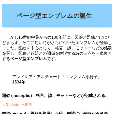
ページ型エンブレムの誕生
しかし16世紀中葉からの100年間に、図絵と題銘だけにと
どまらず、そこに短い詩がさらに付いたエンブレムが登場し
ました。図絵を中心として、格言、諺、モットーなどの銘題
を冠し、図絵と銘題との関係を解説する詩の三点を一単位と
する
ページ型エンブレム
です。
アンドレア・アルチャート『エンブレム小冊子』
1534年
題銘 (inscriptio)：格言、諺、モットーなどが記載される。
＜運＞は能力の同僚
図絵(pictura)：題銘を視覚した絵。解読には短詩が不可決。