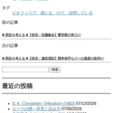
タグ
ビオフィリア、感じる、ので、説明している
前の記事
▶英訳を考える◀【状況：抗議集会】警官隊の突入￼
次の記事
▶英訳を考える◀【状況：遊説演説】競争相手などへの過度の批判￼
検
索:
最近の投稿
G. K. Chesterton, Orthodoxy の精読
07/13/2026
ローマの暦―背景と読み方
07/06/2026