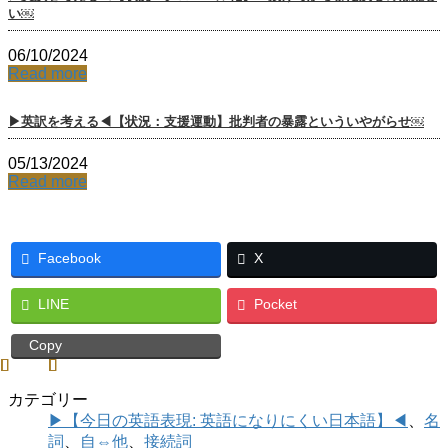
い￼
06/10/2024
Read more
▶英訳を考える◀【状況：支援運動】批判者の暴露といういやがらせ￼
05/13/2024
Read more
Facebook
X
LINE
Pocket
Copy
カテゴリー
▶【今日の英語表現: 英語になりにくい日本語】◀
、
名
詞
、
自⇔他
、
接続詞