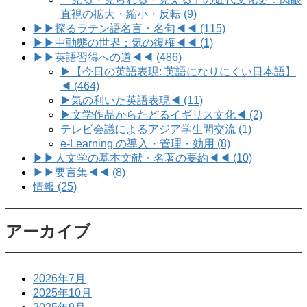
直視の拡大・縮小・反転 (9)
▶▶探るラテン語名言・名句◀◀ (115)
▶▶中動態の世界：気の復権◀◀ (1)
▶▶英語習得への道◀◀ (486)
▶【今日の英語表現: 英語になりにくい日本語】
◀ (464)
▶気の利いた英語表現◀ (11)
▶文学作品からたどるイギリス文化◀ (2)
テレビ会議によるアジア学生間交流 (1)
e-Learning の導入・管理・効用 (8)
▶▶人文学の基本文献・名著の要約◀◀ (10)
▶▶要言集◀◀ (8)
情報 (25)
アーカイブ
2026年7月
2025年10月