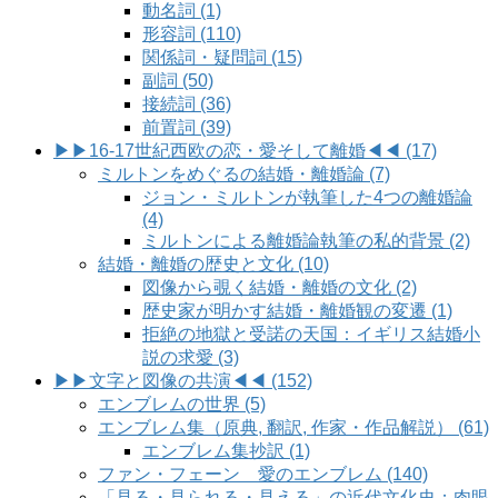
動名詞 (1)
形容詞 (110)
関係詞・疑問詞 (15)
副詞 (50)
接続詞 (36)
前置詞 (39)
▶▶16-17世紀西欧の恋・愛そして離婚◀◀ (17)
ミルトンをめぐるの結婚・離婚論 (7)
ジョン・ミルトンが執筆した4つの離婚論
(4)
ミルトンによる離婚論執筆の私的背景 (2)
結婚・離婚の歴史と文化 (10)
図像から覗く結婚・離婚の文化 (2)
歴史家が明かす結婚・離婚観の変遷 (1)
拒絶の地獄と受諾の天国：イギリス結婚小
説の求愛 (3)
▶▶文字と図像の共演◀◀ (152)
エンブレムの世界 (5)
エンブレム集（原典, 翻訳, 作家・作品解説） (61)
エンブレム集抄訳 (1)
ファン・フェーン 愛のエンブレム (140)
「見る・見られる・見える」の近代文化史：肉眼