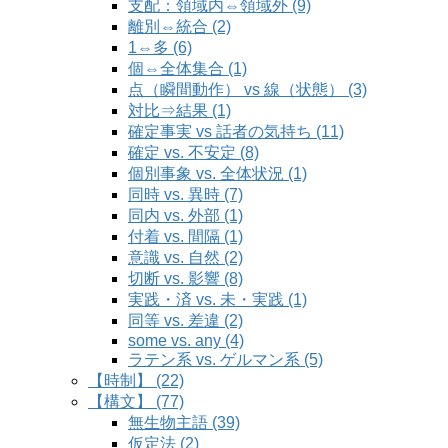
支配：領域内⇔領域外 (9)
離別⇔統合 (2)
1⇔多 (6)
個⇔全体集合 (1)
点（瞬間動作） vs 線（状態） (3)
対比⇒結果 (1)
確定事実 vs 話者の気持ち (11)
確定 vs. 不安定 (8)
個別事象 vs. 全体状況 (1)
同時 vs. 異時 (7)
同内 vs. 外部 (1)
付着 vs. 間隔 (1)
意識 vs. 自然 (2)
切断 vs. 影響 (8)
実践・済 vs. 未・実践 (1)
同等 vs. 差違 (2)
some vs. any (4)
ラテン系 vs. ゲルマン系 (5)
【時制】 (22)
【構文】 (77)
無生物主語 (39)
仮定法 (2)