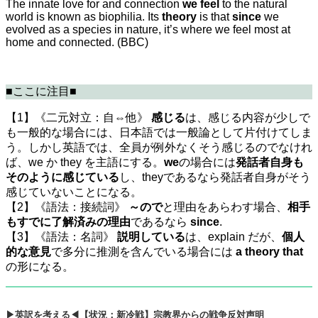
The innate love for and connection
we feel
to the natural
world is known as biophilia. Its
theory
is that
since
we
evolved as a species in nature, it’s where we feel most at
home and connected. (BBC)
■ここに注目■
【1】《二元対立：自⇔他》
感じる
は、感じる内容が少しで
も一般的な場合には、日本語では一般論として片付けてしま
う。しかし英語では、全員が例外なくそう感じるのでなけれ
ば、we か they を主語にする。
we
の場合には
発話者自身も
そのように感じている
し、theyであるなら発話者自身がそう
感じていないことになる。
【2】《語法：接続詞》
～ので
と理由をあらわす場合、
相手
もすでに了解済みの理由
であるなら
since
.
【3】《語法：名詞》
説明している
は、explain だが、
個人
的な意見
で多分に推測を含んでいる場合には
a theory that
の形になる。
▶英訳を考える◀【状況：新冷戦】宗教界からの戦争反対声明