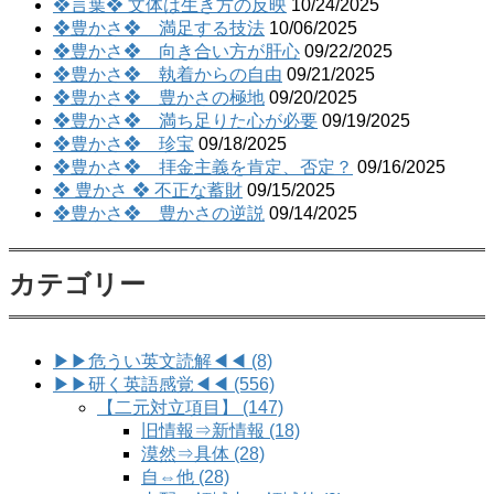
❖言葉❖ 文体は生き方の反映
10/24/2025
❖豊かさ❖ 満足する技法
10/06/2025
❖豊かさ❖ 向き合い方が肝心
09/22/2025
❖豊かさ❖ 執着からの自由
09/21/2025
❖豊かさ❖ 豊かさの極地
09/20/2025
❖豊かさ❖ 満ち足りた心が必要
09/19/2025
❖豊かさ❖ 珍宝
09/18/2025
❖豊かさ❖ 拝金主義を肯定、否定？
09/16/2025
❖ 豊かさ ❖ 不正な蓄財
09/15/2025
❖豊かさ❖ 豊かさの逆説
09/14/2025
カテゴリー
▶▶危うい英文読解◀◀ (8)
▶▶研く英語感覚◀◀ (556)
【二元対立項目】 (147)
旧情報⇒新情報 (18)
漠然⇒具体 (28)
自⇔他 (28)