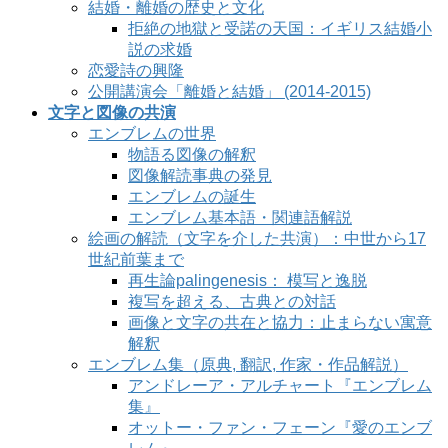
結婚・離婚の歴史と文化
拒絶の地獄と受諾の天国：イギリス結婚小
説の求婚
恋愛詩の興隆
公開講演会「離婚と結婚」 (2014-2015)
文字と図像の共演
エンブレムの世界
物語る図像の解釈
図像解読事典の発見
エンブレムの誕生
エンブレム基本語・関連語解説
絵画の解読（文字を介した共演）：中世から17
世紀前葉まで
再生論palingenesis： 模写と逸脱
複写を超える、古典との対話
画像と文字の共在と協力：止まらない寓意
解釈
エンブレム集（原典, 翻訳, 作家・作品解説）
アンドレーア・アルチャート『エンブレム
集』
オットー・ファン・フェーン『愛のエンブ