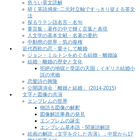
危うい英文読解
研く英語感覚: 二元対立軸ですっきり捉える英文
法
探るラテン語名言・名句
要言集：著作の中で輝く言葉と表現
人文学の基本文献・名著の要約
中動態の世界：気の復権
近代西欧の恋・愛そして離婚
ジョン・ミルトンをめぐる結婚・離婚論
結婚・離婚の歴史と文化
拒絶の地獄と受諾の天国：イギリス結婚小
説の求婚
恋愛詩の興隆
公開講演会「離婚と結婚」 (2014-2015)
文字と図像の共演
エンブレムの世界
物語る図像の解釈
図像解読事典の発見
エンブレムの誕生
エンブレム基本語・関連語解説
絵画の解読（文字を介した共演）：中世から17