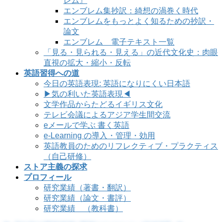
レム』
エンブレム集抄訳：綺想の渦巻く時代
エンブレムをもっとよく知るための抄訳・
論文
エンブレム 電子テキスト一覧
「見る・見られる・見える」の近代文化史：肉眼
直視の拡大・縮小・反転
英語習得への道
今日の英語表現: 英語になりにくい日本語
▶気の利いた英語表現◀
文学作品からたどるイギリス文化
テレビ会議によるアジア学生間交流
eメールで学ぶ 書く英語
e-Learning の導入・管理・効用
英語教員のためのリフレクティブ・プラクティス
（自己研修）
ストア主義の探求
プロフィール
研究業績（著書・翻訳）
研究業績（論文・書評）
研究業績 （教科書）