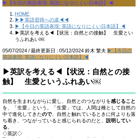
▶【今日の英語表現: 英語になりにくい日本語】◀
HOME
▶▶英語習得への道◀◀
▶【今日の英語表現: 英語になりにくい日本語】◀
▶英訳を考える◀【状況：自然との接触】 生愛とい
うふれあい￼
05/07/2024
/ 最終更新日 :
05/12/2024
鈴木 繁夫
▶【今日の
英語表現: 英語になりにくい日本語】◀
▶英訳を考える◀【状況：自然との接
触】 生愛というふれあい￼
自然を生まれながらに愛し、自然とのつながりを
感じること
を、「生愛」という。「生愛」では、人間は種として自然の
中で進化してきた
ので
、自然と触れているときに何よりも落
ち着き、つながっていると感じられるのだと、
説明してい
る
。
◇英訳◇