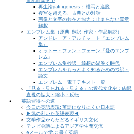
世紀前葉まで
再生論palingenesis： 模写と逸脱
複写を超える、古典との対話
画像と文字の共在と協力：止まらない寓意
解釈
エンブレム集（原典, 翻訳, 作家・作品解説）
アンドレーア・アルチャート『エンブレム
集』
オットー・ファン・フェーン『愛のエンブ
レム』
エンブレム集抄訳：綺想の渦巻く時代
エンブレムをもっとよく知るための抄訳・
論文
エンブレム 電子テキスト一覧
「見る・見られる・見える」の近代文化史：肉眼
直視の拡大・縮小・反転
英語習得への道
今日の英語表現: 英語になりにくい日本語
▶気の利いた英語表現◀
文学作品からたどるイギリス文化
テレビ会議によるアジア学生間交流
eメールで学ぶ 書く英語