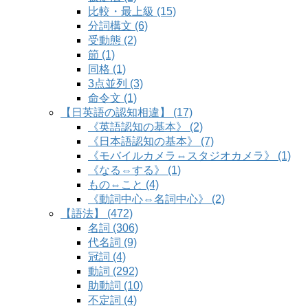
比較・最上級 (15)
分詞構文 (6)
受動態 (2)
節 (1)
同格 (1)
3点並列 (3)
命令文 (1)
【日英語の認知相違】 (17)
《英語認知の基本》 (2)
《日本語認知の基本》 (7)
《モバイルカメラ⇔スタジオカメラ》 (1)
《なる⇔する》 (1)
もの⇔こと (4)
《動詞中心⇔名詞中心》 (2)
【語法】 (472)
名詞 (306)
代名詞 (9)
冠詞 (4)
動詞 (292)
助動詞 (10)
不定詞 (4)