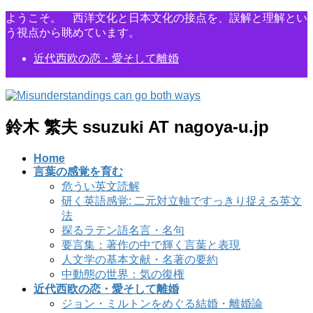
コ
ナ
ようこそ。 西洋文化と日本文化の接点を、誤解と理解とい
ン
ビ
う視点から眺めています。
テ
ゲ
近代西欧の恋・愛そして離婚
ン
ー
ツ
シ
に
ョ
移
ン
動
に
鈴木 繁夫 ssuzuki AT nagoya-u.jp
移
動
Home
言葉の感覚を育む
危うい英文読解
研く英語感覚: 二元対立軸ですっきり捉える英文
法
探るラテン語名言・名句
要言集：著作の中で輝く言葉と表現
人文学の基本文献・名著の要約
中動態の世界：気の復権
近代西欧の恋・愛そして離婚
ジョン・ミルトンをめぐる結婚・離婚論