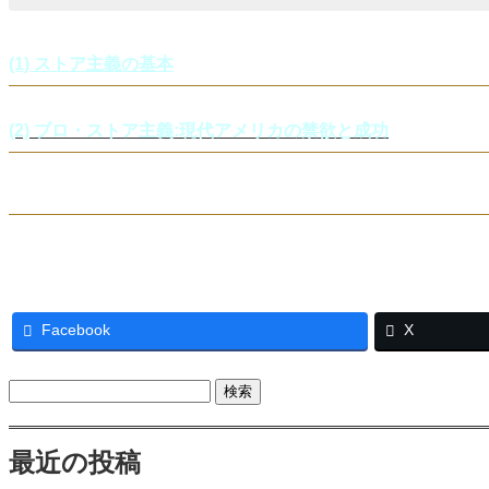
(1) ストア主義の基本
(2) ブロ・ストア主義:現代アメリカの禁欲と成功
Facebook
X
検
索:
最近の投稿