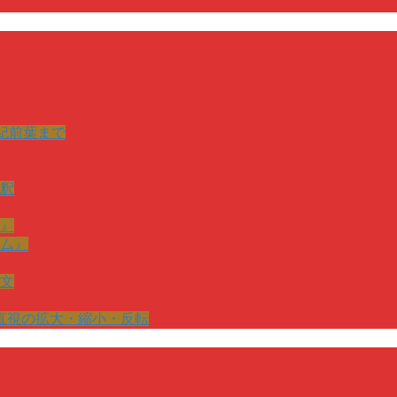
紀前葉まで
釈
』
ム』
文
直視の拡大・縮小・反転