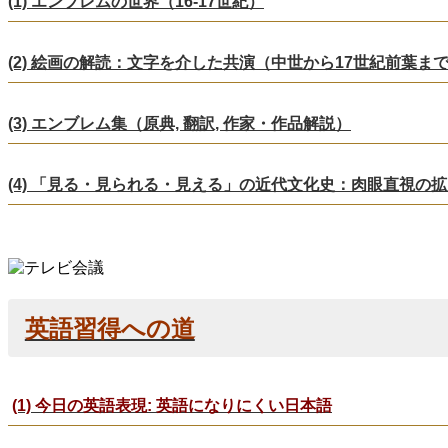
(1) エンブレムの世界（16-17世紀）
(2) 絵画の解読：文字を介した共演（中世から17世紀前葉ま
(3) エンブレム集（原典, 翻訳, 作家・作品解説）
(4) 「見る・見られる・見える」の近代文化史：肉眼直視の
英語習得への道
(1) 今日の英語表現: 英語になりにくい日本語