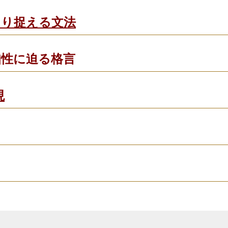
きり捉える文法
知性に迫る格言
現