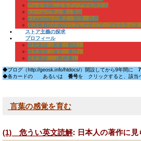
テレビ会議によるアジア学生間交流
eメールで学ぶ 書く英語
e-Learning の導入・管理・効用
英語教員のためのリフレクティブ・プラクティス
ストア主義の探求
プロフィール
研究業績（著書・翻訳）
研究業績（論文・書評）
研究業績 （教科書）
◆ブログ（http://geosk.info/htdocs/）開設してから9年間に
◆各カードの
あるいは
番号
を クリックすると、該当
言葉の感覚を育む
(1) 危うい英文読解
: 日本人の著作に