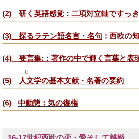
(2) 研く英語感覚：二項対立軸ですっ
(3) 探るラテン語名言・名句
：西欧の
(4) 要言集:
：著作の中で輝く言葉と表
(5)
人文学の基本文献・名著の要約
(6)
中動態：気の復権
16-17世紀西欧の恋・愛そして離婚