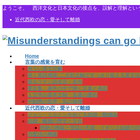
コ
ナ
ようこそ。 西洋文化と日本文化の接点を、誤解と理解とい
ン
ビ
近代西欧の恋・愛そして離婚
テ
ゲ
ン
ー
ツ
シ
に
ョ
移
ン
動
に
Home
移
言葉の感覚を育む
動
危うい英文読解
研く英語感覚: 二元対立軸ですっきり捉える英文法
探るラテン語名言・名句
要言集：著作の中で輝く言葉と表現
人文学の基本文献・名著の要約
中動態の世界：気の復権
近代西欧の恋・愛そして離婚
ジョン・ミルトンをめぐる結婚・離婚論
結婚・離婚の歴史と文化
拒絶の地獄と受諾の天国：イギリス結婚小説
恋愛詩の興隆