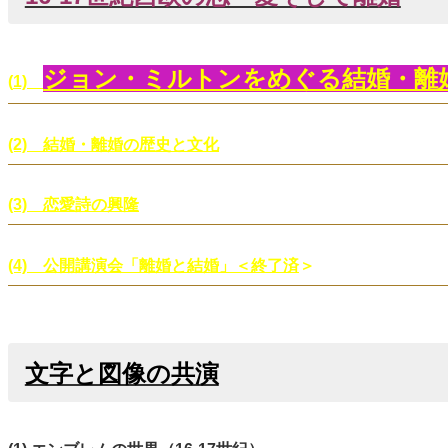
ジョン
・ミルトンをめぐる
結婚・離
(
1)
(2) 結婚・離婚の歴史と文化
(3) 恋愛詩の興隆
(4) 公開講演会「離婚と結婚」＜終了済
＞
文字と図像の共演