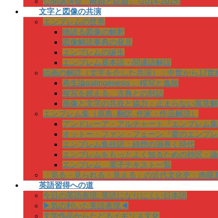
公開講演会「離婚と結婚」 (2014-2015)
文字と図像の共演
エンブレムの世界
物語る図像の解釈
図像解読事典の発見
エンブレムの誕生
エンブレム基本語・関連語解説
絵画の解読（文字を介した共演）：中世から17世
再生論palingenesis： 模写と逸脱
複写を超える、古典との対話
画像と文字の共在と協力：止まらない寓意解
エンブレム集（原典, 翻訳, 作家・作品解説）
アンドレーア・アルチャート『エンブレム集
オットー・ファン・フェーン『愛のエンブレ
エンブレム集抄訳：綺想の渦巻く時代
エンブレムをもっとよく知るための抄訳・論
エンブレム 電子テキスト一覧
「見る・見られる・見える」の近代文化史：肉眼
英語習得への道
今日の英語表現: 英語になりにくい日本語
▶気の利いた英語表現◀
文学作品からたどるイギリス文化