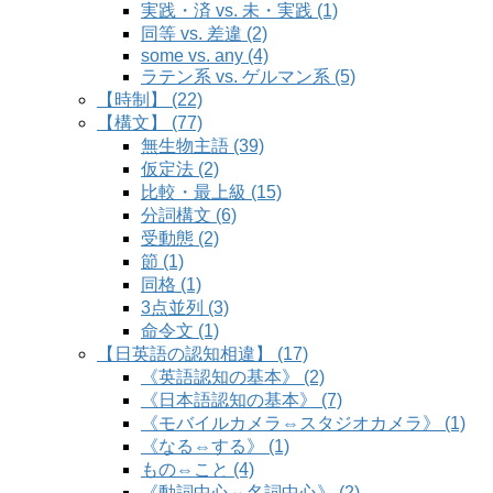
実践・済 vs. 未・実践 (1)
同等 vs. 差違 (2)
some vs. any (4)
ラテン系 vs. ゲルマン系 (5)
【時制】 (22)
【構文】 (77)
無生物主語 (39)
仮定法 (2)
比較・最上級 (15)
分詞構文 (6)
受動態 (2)
節 (1)
同格 (1)
3点並列 (3)
命令文 (1)
【日英語の認知相違】 (17)
《英語認知の基本》 (2)
《日本語認知の基本》 (7)
《モバイルカメラ⇔スタジオカメラ》 (1)
《なる⇔する》 (1)
もの⇔こと (4)
《動詞中心⇔名詞中心》 (2)