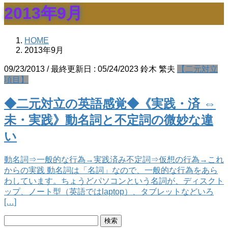
2013年9月
HOME
2013年9月
09/23/2013
/ 最終更新日 :
05/24/2023
鈴木 繁夫
【二元対立
項目】
◆二元対立の英語感覚◆《実践・済 ⇔
未・実践》動名詞と不定詞の微妙な違
い
動名詞⇒一般的な行為→実践済み不定詞⇒仮想の行為→これ
からの実践 動名詞は「名詞」なので、一般的な行為をあら
わしています。ちょうどパソコンという名詞が、ディスクト
ップ、ノート型（英語ではlaptop）、タブレットなどいろ
[…]
検