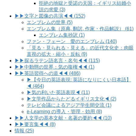
拒絶の地獄と受諾の天国：イギリス結婚小
説の求愛 (3)
▶▶文字と図像の共演◀◀ (152)
エンブレムの世界 (5)
エンブレム集（原典, 翻訳, 作家・作品解説） (61)
エンブレム集抄訳 (1)
ファン・フェーン 愛のエンブレム (140)
「見る・見られる・見える」の近代文化史：肉眼
直視の拡大・縮小・反転 (9)
▶▶探るラテン語名言・名句◀◀ (115)
▶▶中動態の世界：気の復権◀◀ (1)
▶▶英語習得への道◀◀ (486)
▶【今日の英語表現: 英語になりにくい日本語】
◀ (464)
▶気の利いた英語表現◀ (11)
▶文学作品からたどるイギリス文化◀ (2)
テレビ会議によるアジア学生間交流 (1)
e-Learning の導入・管理・効用 (8)
▶▶人文学の基本文献・名著の要約◀◀ (10)
▶▶要言集◀◀ (8)
情報 (25)