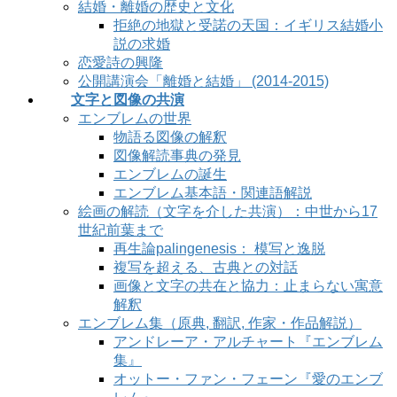
結婚・離婚の歴史と文化
拒絶の地獄と受諾の天国：イギリス結婚小
説の求婚
恋愛詩の興隆
公開講演会「離婚と結婚」 (2014-2015)
文字と図像の共演
エンブレムの世界
物語る図像の解釈
図像解読事典の発見
エンブレムの誕生
エンブレム基本語・関連語解説
絵画の解読（文字を介した共演）：中世から17
世紀前葉まで
再生論palingenesis： 模写と逸脱
複写を超える、古典との対話
画像と文字の共在と協力：止まらない寓意
解釈
エンブレム集（原典, 翻訳, 作家・作品解説）
アンドレーア・アルチャート『エンブレム
集』
オットー・ファン・フェーン『愛のエンブ