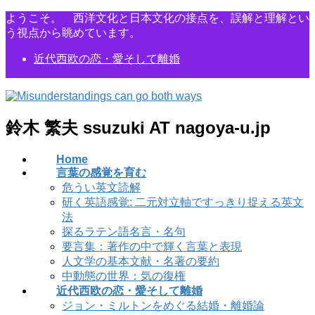
コ
ナ
ようこそ。 西洋文化と日本文化の接点を、誤解と理解とい
ン
ビ
う視点から眺めています。
テ
ゲ
近代西欧の恋・愛そして離婚
ン
ー
ツ
シ
に
ョ
移
ン
動
に
鈴木 繁夫 ssuzuki AT nagoya-u.jp
移
動
Home
言葉の感覚を育む
危うい英文読解
研く英語感覚: 二元対立軸ですっきり捉える英文
法
探るラテン語名言・名句
要言集：著作の中で輝く言葉と表現
人文学の基本文献・名著の要約
中動態の世界：気の復権
近代西欧の恋・愛そして離婚
ジョン・ミルトンをめぐる結婚・離婚論