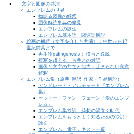
文字と図像の共演
エンブレムの世界
物語る図像の解釈
図像解読事典の発見
エンブレムの誕生
エンブレム基本語・関連語解説
絵画の解読（文字を介した共演）：中世から17
世紀前葉まで
再生論palingenesis： 模写と逸脱
複写を超える、古典との対話
画像と文字の共在と協力：止まらない寓意
解釈
エンブレム集（原典, 翻訳, 作家・作品解説）
アンドレーア・アルチャート『エンブレム
集』
オットー・ファン・フェーン『愛のエンブ
レム』
エンブレム集抄訳：綺想の渦巻く時代
エンブレムをもっとよく知るための抄訳・
論文
エンブレム 電子テキスト一覧