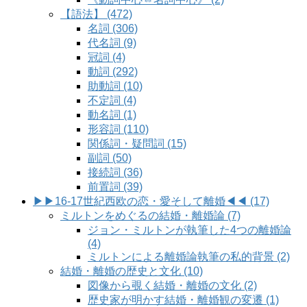
【語法】 (472)
名詞 (306)
代名詞 (9)
冠詞 (4)
動詞 (292)
助動詞 (10)
不定詞 (4)
動名詞 (1)
形容詞 (110)
関係詞・疑問詞 (15)
副詞 (50)
接続詞 (36)
前置詞 (39)
▶▶16-17世紀西欧の恋・愛そして離婚◀◀ (17)
ミルトンをめぐるの結婚・離婚論 (7)
ジョン・ミルトンが執筆した4つの離婚論
(4)
ミルトンによる離婚論執筆の私的背景 (2)
結婚・離婚の歴史と文化 (10)
図像から覗く結婚・離婚の文化 (2)
歴史家が明かす結婚・離婚観の変遷 (1)