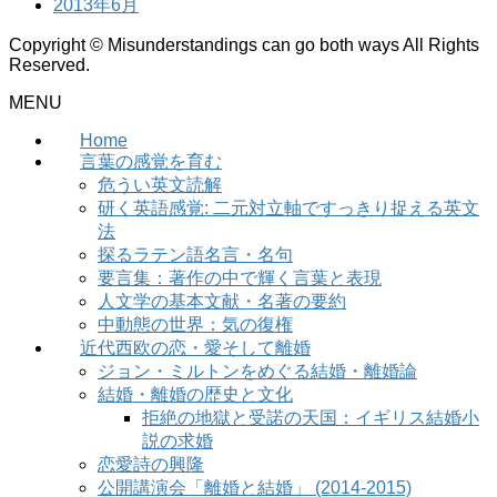
2013年6月
Copyright © Misunderstandings can go both ways All Rights
Reserved.
MENU
Home
言葉の感覚を育む
危うい英文読解
研く英語感覚: 二元対立軸ですっきり捉える英文
法
探るラテン語名言・名句
要言集：著作の中で輝く言葉と表現
人文学の基本文献・名著の要約
中動態の世界：気の復権
近代西欧の恋・愛そして離婚
ジョン・ミルトンをめぐる結婚・離婚論
結婚・離婚の歴史と文化
拒絶の地獄と受諾の天国：イギリス結婚小
説の求婚
恋愛詩の興隆
公開講演会「離婚と結婚」 (2014-2015)