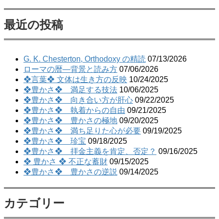
索:
最近の投稿
G. K. Chesterton, Orthodoxy の精読
07/13/2026
ローマの暦―背景と読み方
07/06/2026
❖言葉❖ 文体は生き方の反映
10/24/2025
❖豊かさ❖ 満足する技法
10/06/2025
❖豊かさ❖ 向き合い方が肝心
09/22/2025
❖豊かさ❖ 執着からの自由
09/21/2025
❖豊かさ❖ 豊かさの極地
09/20/2025
❖豊かさ❖ 満ち足りた心が必要
09/19/2025
❖豊かさ❖ 珍宝
09/18/2025
❖豊かさ❖ 拝金主義を肯定、否定？
09/16/2025
❖ 豊かさ ❖ 不正な蓄財
09/15/2025
❖豊かさ❖ 豊かさの逆説
09/14/2025
カテゴリー