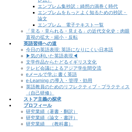
レム』
エンブレム集抄訳：綺想の渦巻く時代
エンブレムをもっとよく知るための抄訳・
論文
エンブレム 電子テキスト一覧
「見る・見られる・見える」の近代文化史：肉眼
直視の拡大・縮小・反転
英語習得への道
今日の英語表現: 英語になりにくい日本語
▶気の利いた英語表現◀
文学作品からたどるイギリス文化
テレビ会議によるアジア学生間交流
eメールで学ぶ 書く英語
e-Learning の導入・管理・効用
英語教員のためのリフレクティブ・プラクティス
（自己研修）
ストア主義の探求
プロフィール
研究業績（著書・翻訳）
研究業績（論文・書評）
研究業績 （教科書）