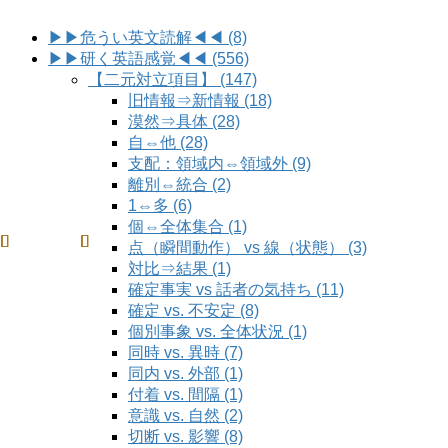
▶▶危うい英文読解◀◀ (8)
▶▶研く英語感覚◀◀ (556)
【二元対立項目】 (147)
旧情報⇒新情報 (18)
漠然⇒具体 (28)
自⇔他 (28)
支配：領域内⇔領域外 (9)
離別⇔統合 (2)
1⇔多 (6)
個⇔全体集合 (1)
点（瞬間動作） vs 線（状態） (3)
対比⇒結果 (1)
確定事実 vs 話者の気持ち (11)
確定 vs. 不安定 (8)
個別事象 vs. 全体状況 (1)
同時 vs. 異時 (7)
同内 vs. 外部 (1)
付着 vs. 間隔 (1)
意識 vs. 自然 (2)
切断 vs. 影響 (8)