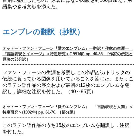
目別に整理したもの。原著にはない図版を約100点加え，用
語集や参考文献を添えた。
エンブレの翻訳（抄訳）
オットー・ファン・フェーン『愛のエンブレム』―翻訳と作家の生涯―
『言語表現とイメージ』＜特定研究＞(1991年) pp. 40-85. ［作家の伝記と
原著の部分訳］
ファン・フェーンの生涯を考察し,この作品がカトリックの
伝統に負っている図像を用いていることを論じた。また，こ
のラテン語作品の序文および最初の12枚のエンブレムを翻
訳し，詳細な注釈を付した。（40～85頁）
オットー・ファン・フェーン『愛のエンブレム』 『言語表現と人間』＜
特定研究＞(1992年) pp. 61-76. ［部分訳］
このラテン語作品のうち15枚のエンブレムを翻訳し，注釈
を付した。