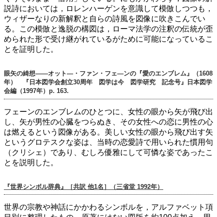
説詩においては，ロレンハーゲンを意識して模倣しつつも，
ウィザーなりの新解釈と自らの詩風を図像に吹きこんでい
る。この模倣と逸脱の構図は，ローマ法学の注釈の伝統が歪
められた形で受け継がれているがために可能になっているこ
とを証明した。
眼矢の綺想――オット―・ファン・フェ―ンの『愛のエンブレム』（1608
年） 『日本図学会創立30周年 図学は今 図学研究 記念号』日本図学
会編（1997年）p. 163.
フェーンのエンブレムのひとつに、女性の眼から矢が飛び出
し、矢が男性の心臓をつらぬき、その女性への恋に男性の心
は燃えるという図像がある。美しい女性の眼から飛び出す矢
というグロテスクな姿は、当時の恋愛詩で用いられた慣用句
（クリシェ）であり、むしろ優雅にして可憐な姿であったこ
とを説明した。
『世界シンボル辞典』［共訳 他1名］（三省堂 1992年）
世界の宗教や神話にかかわるシンボルを，アルファベット項