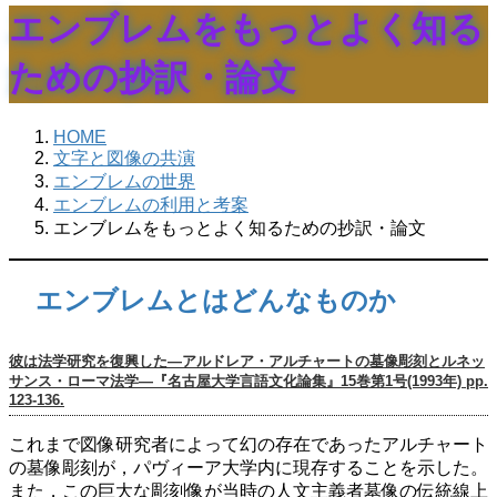
エンブレムをもっとよく知る
ための抄訳・論文
HOME
文字と図像の共演
エンブレムの世界
エンブレムの利用と考案
エンブレムをもっとよく知るための抄訳・論文
エンブレムとはどんなものか
彼は法学研究を復興した―アルドレア・アルチャートの墓像彫刻とルネッ
サンス・ローマ法学―『名古屋大学言語文化論集』15巻第1号(1993年) pp.
123-136.
これまで図像研究者によって幻の存在であったアルチャート
の墓像彫刻が，パヴィーア大学内に現存することを示した。
また，この巨大な彫刻像が当時の人文主義者墓像の伝統線上