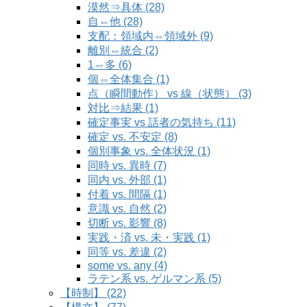
漠然⇒具体 (28)
自⇔他 (28)
支配：領域内⇔領域外 (9)
離別⇔統合 (2)
1⇔多 (6)
個⇔全体集合 (1)
点（瞬間動作） vs 線（状態） (3)
対比⇒結果 (1)
確定事実 vs 話者の気持ち (11)
確定 vs. 不安定 (8)
個別事象 vs. 全体状況 (1)
同時 vs. 異時 (7)
同内 vs. 外部 (1)
付着 vs. 間隔 (1)
意識 vs. 自然 (2)
切断 vs. 影響 (8)
実践・済 vs. 未・実践 (1)
同等 vs. 差違 (2)
some vs. any (4)
ラテン系 vs. ゲルマン系 (5)
【時制】 (22)