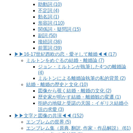
助動詞 (10)
不定詞 (4)
動名詞 (1)
形容詞 (110)
関係詞・疑問詞 (15)
副詞 (50)
接続詞 (36)
前置詞 (39)
▶▶16-17世紀西欧の恋・愛そして離婚◀◀ (17)
ミルトンをめぐるの結婚・離婚論 (7)
ジョン・ミルトンが執筆した4つの離婚論
(4)
ミルトンによる離婚論執筆の私的背景 (2)
結婚・離婚の歴史と文化 (10)
図像から覗く結婚・離婚の文化 (2)
歴史家が明かす結婚・離婚観の変遷 (1)
拒絶の地獄と受諾の天国：イギリス結婚小
説の求愛 (3)
▶▶文字と図像の共演◀◀ (152)
エンブレムの世界 (5)
エンブレム集（原典, 翻訳, 作家・作品解説） (61)