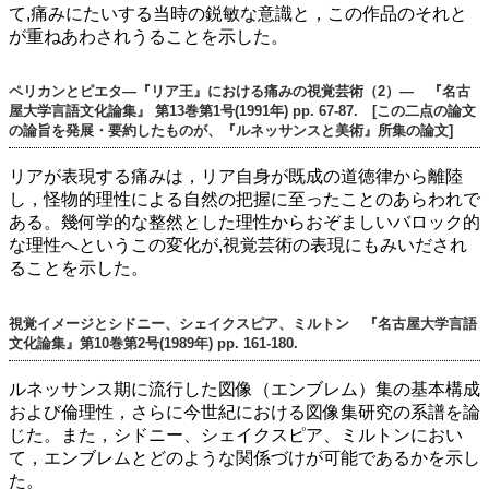
て,痛みにたいする当時の鋭敏な意識と，この作品のそれと
が重ねあわされうることを示した。
ペリカンとピエタ―『リア王』における痛みの視覚芸術（2）― 『名古
屋大学言語文化論集』 第13巻第1号(1991年) pp. 67-87. [この二点の論文
の論旨を発展・要約したものが、『ルネッサンスと美術』所集の論文]
リアが表現する痛みは，リア自身が既成の道徳律から離陸
し，怪物的理性による自然の把握に至ったことのあらわれで
ある。幾何学的な整然とした理性からおぞましいバロック的
な理性へというこの変化が,視覚芸術の表現にもみいだされ
ることを示した。
視覚イメージとシドニー、シェイクスピア、ミルトン 『名古屋大学言語
文化論集』第10巻第2号(1989年) pp. 161-180.
ルネッサンス期に流行した図像（エンブレム）集の基本構成
および倫理性，さらに今世紀における図像集研究の系譜を論
じた。また，シドニー、シェイクスピア、ミルトンにおい
て，エンブレムとどのような関係づけが可能であるかを示し
た。