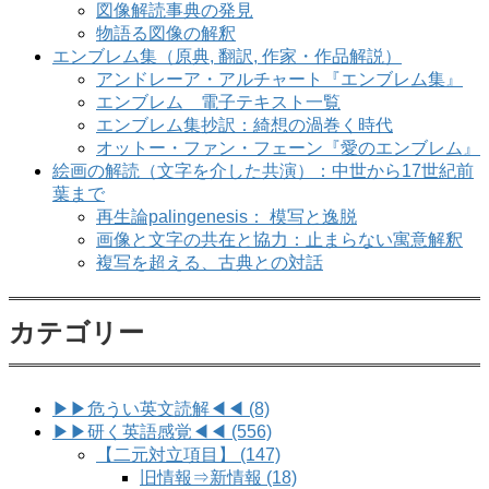
図像解読事典の発見
物語る図像の解釈
エンブレム集（原典, 翻訳, 作家・作品解説）
アンドレーア・アルチャート『エンブレム集』
エンブレム 電子テキスト一覧
エンブレム集抄訳：綺想の渦巻く時代
オットー・ファン・フェーン『愛のエンブレム』
絵画の解読（文字を介した共演）：中世から17世紀前
葉まで
再生論palingenesis： 模写と逸脱
画像と文字の共在と協力：止まらない寓意解釈
複写を超える、古典との対話
カテゴリー
▶▶危うい英文読解◀◀ (8)
▶▶研く英語感覚◀◀ (556)
【二元対立項目】 (147)
旧情報⇒新情報 (18)