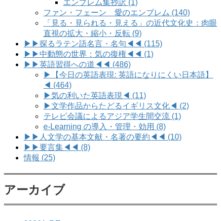
エンブレム集抄訳 (1)
ファン・フェーン 愛のエンブレム (140)
「見る・見られる・見える」の近代文化史：肉眼
直視の拡大・縮小・反転 (9)
▶▶探るラテン語名言・名句◀◀ (115)
▶▶中動態の世界：気の復権◀◀ (1)
▶▶英語習得への道◀◀ (486)
▶【今日の英語表現: 英語になりにくい日本語】
◀ (464)
▶気の利いた英語表現◀ (11)
▶文学作品からたどるイギリス文化◀ (2)
テレビ会議によるアジア学生間交流 (1)
e-Learning の導入・管理・効用 (8)
▶▶人文学の基本文献・名著の要約◀◀ (10)
▶▶要言集◀◀ (8)
情報 (25)
アーカイブ