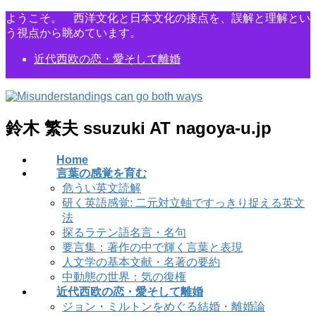
コ
ナ
ようこそ。 西洋文化と日本文化の接点を、誤解と理解とい
ン
ビ
う視点から眺めています。
テ
ゲ
近代西欧の恋・愛そして離婚
ン
ー
ツ
シ
に
ョ
移
ン
動
に
鈴木 繁夫 ssuzuki AT nagoya-u.jp
移
動
Home
言葉の感覚を育む
危うい英文読解
研く英語感覚: 二元対立軸ですっきり捉える英文
法
探るラテン語名言・名句
要言集：著作の中で輝く言葉と表現
人文学の基本文献・名著の要約
中動態の世界：気の復権
近代西欧の恋・愛そして離婚
ジョン・ミルトンをめぐる結婚・離婚論