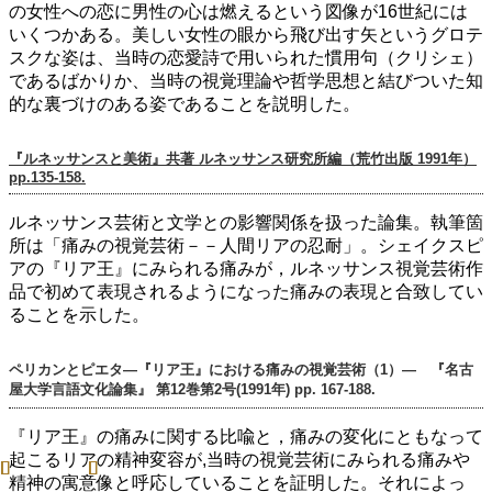
の女性への恋に男性の心は燃えるという図像が16世紀には
いくつかある。美しい女性の眼から飛び出す矢というグロテ
スクな姿は、当時の恋愛詩で用いられた慣用句（クリシェ）
であるばかりか、当時の視覚理論や哲学思想と結びついた知
的な裏づけのある姿であることを説明した。
『ルネッサンスと美術』共著 ルネッサンス研究所編（荒竹出版 1991年）
pp.135-158.
ルネッサンス芸術と文学との影響関係を扱った論集。執筆箇
所は「痛みの視覚芸術－－人間リアの忍耐」。シェイクスピ
アの『リア王』にみられる痛みが，ルネッサンス視覚芸術作
品で初めて表現されるようになった痛みの表現と合致してい
ることを示した。
ペリカンとピエタ―『リア王』における痛みの視覚芸術（1）― 『名古
屋大学言語文化論集』 第12巻第2号(1991年) pp. 167-188.
『リア王』の痛みに関する比喩と，痛みの変化にともなって
起こるリアの精神変容が,当時の視覚芸術にみられる痛みや
精神の寓意像と呼応していることを証明した。それによっ