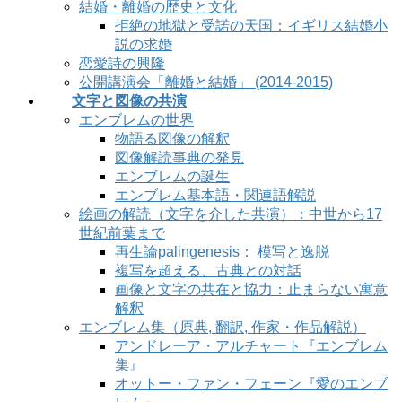
結婚・離婚の歴史と文化
拒絶の地獄と受諾の天国：イギリス結婚小
説の求婚
恋愛詩の興隆
公開講演会「離婚と結婚」 (2014-2015)
文字と図像の共演
エンブレムの世界
物語る図像の解釈
図像解読事典の発見
エンブレムの誕生
エンブレム基本語・関連語解説
絵画の解読（文字を介した共演）：中世から17
世紀前葉まで
再生論palingenesis： 模写と逸脱
複写を超える、古典との対話
画像と文字の共在と協力：止まらない寓意
解釈
エンブレム集（原典, 翻訳, 作家・作品解説）
アンドレーア・アルチャート『エンブレム
集』
オットー・ファン・フェーン『愛のエンブ