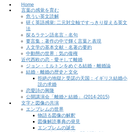
Home
言葉の感覚を育む
危うい英文読解
研く英語感覚: 二元対立軸ですっきり捉える英文
法
探るラテン語名言・名句
要言集：著作の中で輝く言葉と表現
人文学の基本文献・名著の要約
中動態の世界：気の復権
近代西欧の恋・愛そして離婚
ジョン・ミルトンをめぐる結婚・離婚論
結婚・離婚の歴史と文化
拒絶の地獄と受諾の天国：イギリス結婚小
説の求婚
恋愛詩の興隆
公開講演会「離婚と結婚」 (2014-2015)
文字と図像の共演
エンブレムの世界
物語る図像の解釈
図像解読事典の発見
エンブレムの誕生