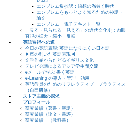
レム』
エンブレム集抄訳：綺想の渦巻く時代
エンブレムをもっとよく知るための抄訳・
論文
エンブレム 電子テキスト一覧
「見る・見られる・見える」の近代文化史：肉眼
直視の拡大・縮小・反転
英語習得への道
今日の英語表現: 英語になりにくい日本語
▶気の利いた英語表現◀
文学作品からたどるイギリス文化
テレビ会議によるアジア学生間交流
eメールで学ぶ 書く英語
e-Learning の導入・管理・効用
英語教員のためのリフレクティブ・プラクティス
（自己研修）
ストア主義の探求
プロフィール
研究業績（著書・翻訳）
研究業績（論文・書評）
研究業績 （教科書）