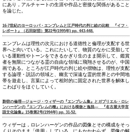
にあり，アルチャートの生涯や作品と密接な関係があること
を論じた。
16-7世紀のヨーロッパ・エンブレムと江戸時代の判じ絵の比較 『イフ・
レポート』（石田財団）第22号(1995年) pp. 443-448.
エンブレムは理性の次元における道徳性と倫理が支配する世
界へと向いている。これにたいして、物質のなかに受胎して
いる運動性やトーンをできるかぎり生のまま開示して、鑑賞
者を無限につながる霊の自由な領域に飛翔させるのが、中国
画である。ところが江戸時代の判じ絵や摺物は、理性が支配
する論理・説話の領域と、幽玄で深遠な霊的世界との中間地
帯を遊走し、言葉によって相対的に固定された世界を解体し
こわばりをほぐしていく。
剽窃の倫理―ジョージ・ウィザーの『エンブレム集』とガブリエル・ロレ
ンハーゲンの『エンブレムの種』における模倣と逸脱― 『名古屋大学言
語文化論集』15巻第2号(1994年) pp. 31-52.
ウィザーは，ロレンハーゲンの作品の図像とその構成をそっ
くりそのまま「借用」している。にもかかわらず，図像の解