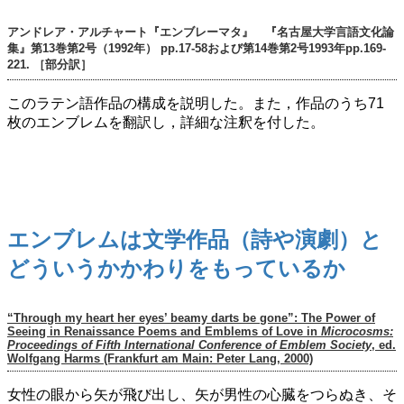
アンドレア・アルチャート『エンブレーマタ』 『名古屋大学言語文化論
集』第13巻第2号（1992年） pp.17-58および第14巻第2号1993年pp.169-
221. ［部分訳］
このラテン語作品の構成を説明した。また，作品のうち71
枚のエンブレムを翻訳し，詳細な注釈を付した。
エンブレムは文学作品（詩や演劇）と
どういうかかわりをもっているか
“Through my heart her eyes’ beamy darts be gone”: The Power of
Seeing in Renaissance Poems and Emblems of Love in
Microcosms:
Proceedings of Fifth International Conference of Emblem Society
, ed.
Wolfgang Harms (Frankfurt am Main: Peter Lang, 2000)
女性の眼から矢が飛び出し、矢が男性の心臓をつらぬき、そ