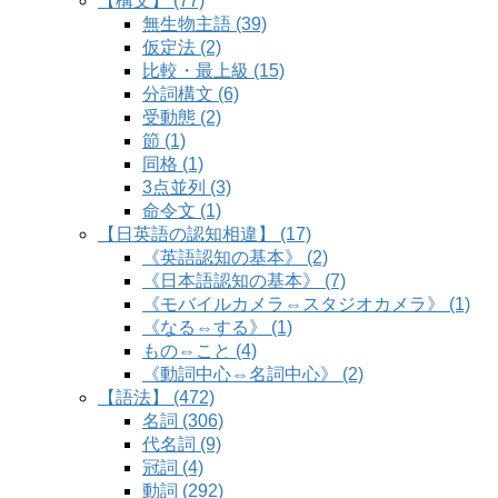
【構文】 (77)
無生物主語 (39)
仮定法 (2)
比較・最上級 (15)
分詞構文 (6)
受動態 (2)
節 (1)
同格 (1)
3点並列 (3)
命令文 (1)
【日英語の認知相違】 (17)
《英語認知の基本》 (2)
《日本語認知の基本》 (7)
《モバイルカメラ⇔スタジオカメラ》 (1)
《なる⇔する》 (1)
もの⇔こと (4)
《動詞中心⇔名詞中心》 (2)
【語法】 (472)
名詞 (306)
代名詞 (9)
冠詞 (4)
動詞 (292)