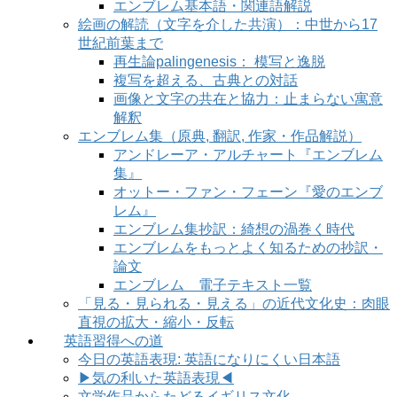
エンブレム基本語・関連語解説
絵画の解読（文字を介した共演）：中世から17
世紀前葉まで
再生論palingenesis： 模写と逸脱
複写を超える、古典との対話
画像と文字の共在と協力：止まらない寓意
解釈
エンブレム集（原典, 翻訳, 作家・作品解説）
アンドレーア・アルチャート『エンブレム
集』
オットー・ファン・フェーン『愛のエンブ
レム』
エンブレム集抄訳：綺想の渦巻く時代
エンブレムをもっとよく知るための抄訳・
論文
エンブレム 電子テキスト一覧
「見る・見られる・見える」の近代文化史：肉眼
直視の拡大・縮小・反転
英語習得への道
今日の英語表現: 英語になりにくい日本語
▶気の利いた英語表現◀
文学作品からたどるイギリス文化