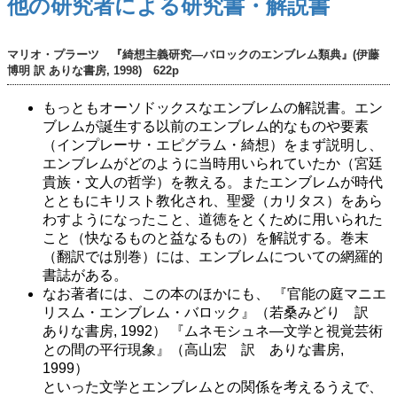
他の研究者による研究書・解説書
マリオ・プラーツ 『綺想主義研究―バロックのエンブレム類典』(伊藤
博明 訳 ありな書房, 1998) 622p
もっともオーソドックスなエンブレムの解説書。エン
ブレムが誕生する以前のエンブレム的なものや要素
（インプレーサ・エピグラム・綺想）をまず説明し、
エンブレムがどのように当時用いられていたか（宮廷
貴族・文人の哲学）を教える。またエンブレムが時代
とともにキリスト教化され、聖愛（カリタス）をあら
わすようになったこと、道徳をとくために用いられた
こと（快なるものと益なるもの）を解説する。巻末
（翻訳では別巻）には、エンブレムについての網羅的
書誌がある。
なお著者には、この本のほかにも、 『官能の庭マニエ
リスム・エンブレム・バロック』（若桑みどり 訳
ありな書房, 1992） 『ムネモシュネ―文学と視覚芸術
との間の平行現象』（高山宏 訳 ありな書房,
1999）
といった文学とエンブレムとの関係を考えるうえで、