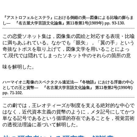
『アストロフェルとステラ』における倒錯の美―図像による比喩の膨らま
し― 『名古屋大学言語文化論集』第11巻第1号(1989年) pp. 93-130.
この恋愛ソネット集は，図像集の図絵と対応する表現・比喩
に満ちあふれている。なかでも「眼矢」，「翼の手」という
奇抜なトポスを取り上げて，図像文学を用いることによっ
て,現代では隠れてしまったソネット中のそれらの箇所の意
味を解明した。
ハーマイオニ彫像のスペクタクル遠近法―『冬物語』における浮遊の中心
としての王と貨幣― 『名古屋大学言語文化論集』 第11巻第2号(1990年)
pp. 71-102.
この劇では，王レオティーズが制度を支える絶対的な中心で
はなく，近代資本主義の貨幣のように，メタ記号にしてかつ
単なる記号であるという循環的存在であることを，視覚芸術
の透視法理論に基づいて解明した。