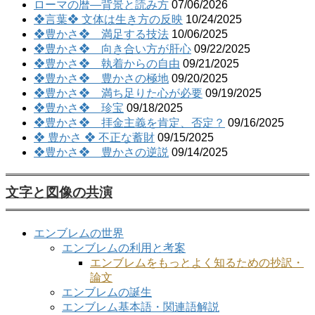
ローマの暦―背景と読み方
07/06/2026
❖言葉❖ 文体は生き方の反映
10/24/2025
❖豊かさ❖ 満足する技法
10/06/2025
❖豊かさ❖ 向き合い方が肝心
09/22/2025
❖豊かさ❖ 執着からの自由
09/21/2025
❖豊かさ❖ 豊かさの極地
09/20/2025
❖豊かさ❖ 満ち足りた心が必要
09/19/2025
❖豊かさ❖ 珍宝
09/18/2025
❖豊かさ❖ 拝金主義を肯定、否定？
09/16/2025
❖ 豊かさ ❖ 不正な蓄財
09/15/2025
❖豊かさ❖ 豊かさの逆説
09/14/2025
文字と図像の共演
エンブレムの世界
エンブレムの利用と考案
エンブレムをもっとよく知るための抄訳・
論文
エンブレムの誕生
エンブレム基本語・関連語解説