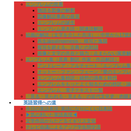
エンブレムの世界
物語る図像の解釈
図像解読事典の発見
エンブレムの誕生
エンブレム基本語・関連語解説
絵画の解読（文字を介した共演）：中世から17世
再生論palingenesis： 模写と逸脱
複写を超える、古典との対話
画像と文字の共在と協力：止まらない寓意解
エンブレム集（原典, 翻訳, 作家・作品解説）
アンドレーア・アルチャート『エンブレム集
オットー・ファン・フェーン『愛のエンブレ
エンブレム集抄訳：綺想の渦巻く時代
エンブレムをもっとよく知るための抄訳・論
エンブレム 電子テキスト一覧
「見る・見られる・見える」の近代文化史：肉眼
英語習得への道
今日の英語表現: 英語になりにくい日本語
▶気の利いた英語表現◀
文学作品からたどるイギリス文化
テレビ会議によるアジア学生間交流