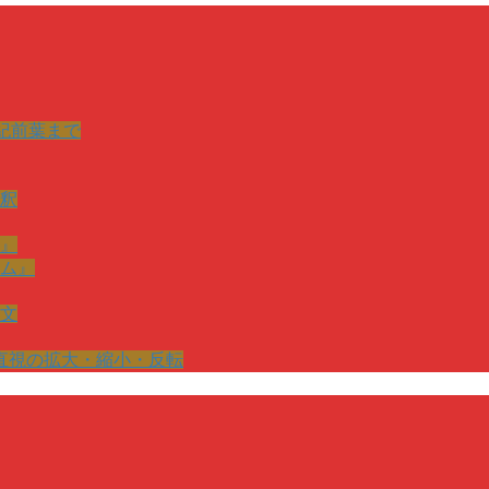
紀前葉まで
釈
』
ム』
文
直視の拡大・縮小・反転