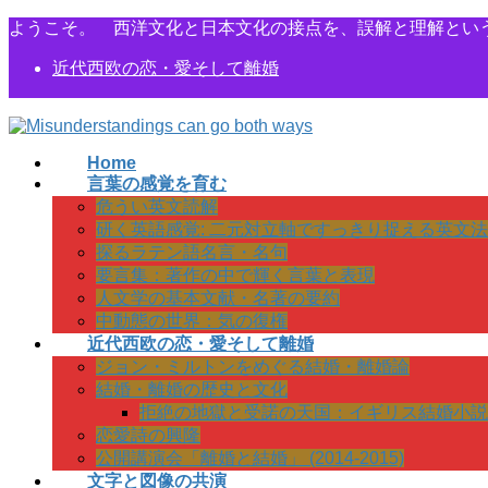
コ
ナ
ようこそ。 西洋文化と日本文化の接点を、誤解と理解とい
ン
ビ
近代西欧の恋・愛そして離婚
テ
ゲ
ン
ー
ツ
シ
に
ョ
Home
移
ン
言葉の感覚を育む
動
に
危うい英文読解
移
研く英語感覚: 二元対立軸ですっきり捉える英文法
動
探るラテン語名言・名句
要言集：著作の中で輝く言葉と表現
人文学の基本文献・名著の要約
中動態の世界：気の復権
近代西欧の恋・愛そして離婚
ジョン・ミルトンをめぐる結婚・離婚論
結婚・離婚の歴史と文化
拒絶の地獄と受諾の天国：イギリス結婚小説
恋愛詩の興隆
公開講演会「離婚と結婚」 (2014-2015)
文字と図像の共演