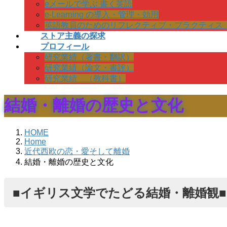
eメールで学ぶ 書く英語
e-Learning の導入・管理・効用
英語教員のためのリフレクティブ・プラクティス
ストア主義の探求
プロフィール
研究業績（著書・翻訳）
研究業績（論文・書評）
研究業績 （教科書）
結婚・離婚の歴史と文化
HOME
Home
近代西欧の恋・愛そして離婚
結婚・離婚の歴史と文化
■イギリス文学でたどる結婚・離婚観■