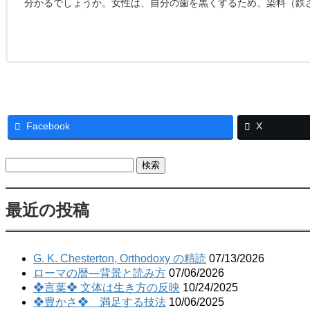
分かるでしょうか。女性は、自分の歯を黒くするため、染料（鉄さび
Facebook
X
検
索:
最近の投稿
G. K. Chesterton, Orthodoxy の精読
07/13/2026
ローマの暦―背景と読み方
07/06/2026
❖言葉❖ 文体は生き方の反映
10/24/2025
❖豊かさ❖ 満足する技法
10/06/2025