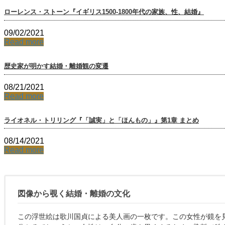
ローレンス・ストーン『イギリス1500-1800年代の家族、性、結婚』
09/02/2021
Read more
歴史家が明かす結婚・離婚観の変遷
08/21/2021
Read more
ライオネル・トリリング『「誠実」と「ほんもの」』第1章 まとめ
08/14/2021
Read more
図像から覗く結婚・離婚の文化
この浮世絵は歌川国貞による美人画の一枚です。この女性が鏡を