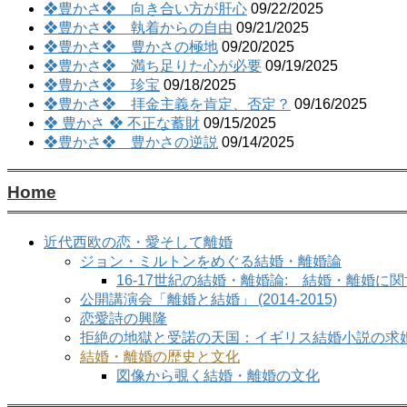
❖豊かさ❖ 向き合い方が肝心
09/22/2025
❖豊かさ❖ 執着からの自由
09/21/2025
❖豊かさ❖ 豊かさの極地
09/20/2025
❖豊かさ❖ 満ち足りた心が必要
09/19/2025
❖豊かさ❖ 珍宝
09/18/2025
❖豊かさ❖ 拝金主義を肯定、否定？
09/16/2025
❖ 豊かさ ❖ 不正な蓄財
09/15/2025
❖豊かさ❖ 豊かさの逆説
09/14/2025
Home
近代西欧の恋・愛そして離婚
ジョン・ミルトンをめぐる結婚・離婚論
16-17世紀の結婚・離婚論: 結婚・離婚に
公開講演会「離婚と結婚」 (2014-2015)
恋愛詩の興隆
拒絶の地獄と受諾の天国：イギリス結婚小説の求
結婚・離婚の歴史と文化
図像から覗く結婚・離婚の文化