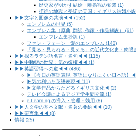
歴史家が明かす結婚・離婚観の変遷 (1)
拒絶の地獄と受諾の天国：イギリス結婚小説の求
▶▶文字と図像の共演◀◀ (152)
エンブレムの世界 (5)
エンブレム集（原典, 翻訳, 作家・作品解説） (61)
エンブレム集抄訳 (1)
ファン・フェーン 愛のエンブレム (140)
「見る・見られる・見える」の近代文化史：肉眼直視
▶▶探るラテン語名言・名句◀◀ (115)
▶▶中動態の世界：気の復権◀◀ (1)
▶▶英語習得への道◀◀ (486)
▶【今日の英語表現: 英語になりにくい日本語】◀ (
▶気の利いた英語表現◀ (11)
▶文学作品からたどるイギリス文化◀ (2)
テレビ会議によるアジア学生間交流 (1)
e-Learning の導入・管理・効用 (8)
▶▶人文学の基本文献・名著の要約◀◀ (10)
▶▶要言集◀◀ (8)
情報 (25)