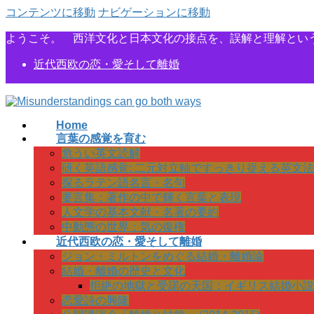
コンテンツに移動
ナビゲーションに移動
ようこそ。 西洋文化と日本文化の接点を、誤解と理解とい
近代西欧の恋・愛そして離婚
Home
言葉の感覚を育む
危うい英文読解
研く英語感覚: 二元対立軸ですっきり捉える英文法
探るラテン語名言・名句
要言集：著作の中で輝く言葉と表現
人文学の基本文献・名著の要約
中動態の世界：気の復権
近代西欧の恋・愛そして離婚
ジョン・ミルトンをめぐる結婚・離婚論
結婚・離婚の歴史と文化
拒絶の地獄と受諾の天国：イギリス結婚小説
恋愛詩の興隆