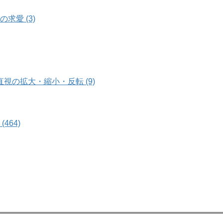
愛 (3)
の拡大・縮小・反転 (9)
464)