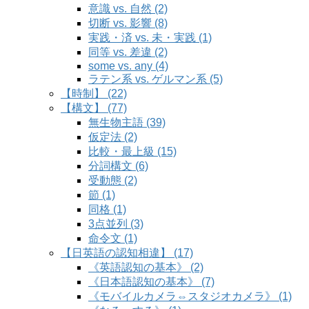
意識 vs. 自然 (2)
切断 vs. 影響 (8)
実践・済 vs. 未・実践 (1)
同等 vs. 差違 (2)
some vs. any (4)
ラテン系 vs. ゲルマン系 (5)
【時制】 (22)
【構文】 (77)
無生物主語 (39)
仮定法 (2)
比較・最上級 (15)
分詞構文 (6)
受動態 (2)
節 (1)
同格 (1)
3点並列 (3)
命令文 (1)
【日英語の認知相違】 (17)
《英語認知の基本》 (2)
《日本語認知の基本》 (7)
《モバイルカメラ⇔スタジオカメラ》 (1)