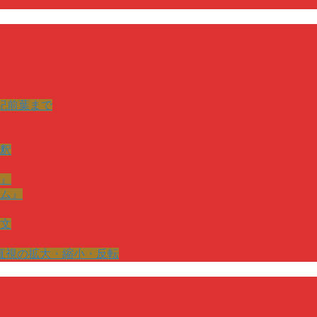
紀前葉まで
釈
』
ム』
文
直視の拡大・縮小・反転