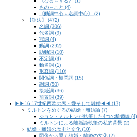
《なる⇔する》 (1)
もの⇔こと (4)
《動詞中心⇔名詞中心》 (2)
【語法】 (472)
名詞 (306)
代名詞 (9)
冠詞 (4)
動詞 (292)
助動詞 (10)
不定詞 (4)
動名詞 (1)
形容詞 (110)
関係詞・疑問詞 (15)
副詞 (50)
接続詞 (36)
前置詞 (39)
▶▶16-17世紀西欧の恋・愛そして離婚◀◀ (17)
ミルトンをめぐるの結婚・離婚論 (7)
ジョン・ミルトンが執筆した4つの離婚論 (4)
ミルトンによる離婚論執筆の私的背景 (2)
結婚・離婚の歴史と文化 (10)
図像から覗く結婚・離婚の文化 (2)