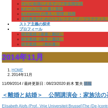
テレビ会議によるアジア学生間交流
eメールで学ぶ 書く英語
e-Learning の導入・管理・効用
英語教員のためのリフレクティブ・プラクティス
ストア主義の探求
プロフィール
研究業績（著書・翻訳）
研究業績（論文・書評）
研究業績 （教科書）
2014年11月
HOME
2014年11月
11/09/2014
/ 最終更新日 :
08/23/2020
鈴木 繁夫
情報
＜離婚と結婚＞ 公開講演会：家族法の
Elisabeth Alofs (Prof., Vrije Universiteit Brussel)The (