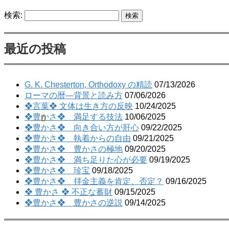
検索:
最近の投稿
G. K. Chesterton, Orthodoxy の精読
07/13/2026
ローマの暦―背景と読み方
07/06/2026
❖言葉❖ 文体は生き方の反映
10/24/2025
❖豊かさ❖ 満足する技法
10/06/2025
❖豊かさ❖ 向き合い方が肝心
09/22/2025
❖豊かさ❖ 執着からの自由
09/21/2025
❖豊かさ❖ 豊かさの極地
09/20/2025
❖豊かさ❖ 満ち足りた心が必要
09/19/2025
❖豊かさ❖ 珍宝
09/18/2025
❖豊かさ❖ 拝金主義を肯定、否定？
09/16/2025
❖ 豊かさ ❖ 不正な蓄財
09/15/2025
❖豊かさ❖ 豊かさの逆説
09/14/2025