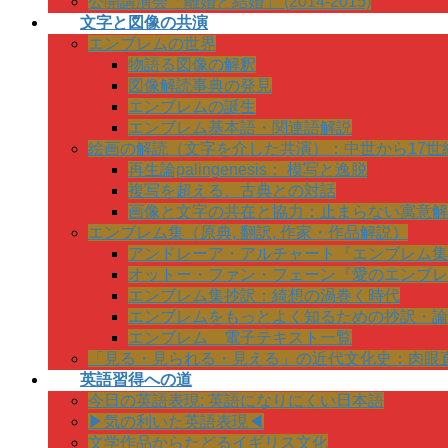
公開講演会「離婚と結婚」 (2014-2015)
文字と図像の共演
エンブレムの世界
物語る図像の解釈
図像解読事典の発見
エンブレムの誕生
エンブレム基本語・関連語解説
絵画の解読（文字を介した共演）：中世から17世
再生論palingenesis： 模写と逸脱
複写を超える、古典との対話
画像と文字の共在と協力：止まらない寓意解
エンブレム集（原典, 翻訳, 作家・作品解説）
アンドレーア・アルチャート『エンブレム集
オットー・ファン・フェーン『愛のエンブレ
エンブレム集抄訳：綺想の渦巻く時代
エンブレムをもっとよく知るための抄訳・論
エンブレム 電子テキスト一覧
「見る・見られる・見える」の近代文化史：肉眼
英語習得への道
今日の英語表現: 英語になりにくい日本語
▶気の利いた英語表現◀
文学作品からたどるイギリス文化