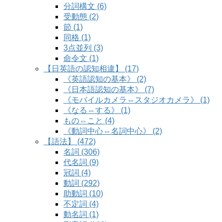
分詞構文 (6)
受動態 (2)
節 (1)
同格 (1)
3点並列 (3)
命令文 (1)
【日英語の認知相違】 (17)
《英語認知の基本》 (2)
《日本語認知の基本》 (7)
《モバイルカメラ⇔スタジオカメラ》 (1)
《なる⇔する》 (1)
もの⇔こと (4)
《動詞中心⇔名詞中心》 (2)
【語法】 (472)
名詞 (306)
代名詞 (9)
冠詞 (4)
動詞 (292)
助動詞 (10)
不定詞 (4)
動名詞 (1)