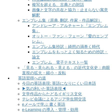
複写を超える、古典との対話
画像と文字の共在と協力：止まらない寓意
解釈
エンブレム集（原典, 翻訳, 作家・作品解説）
アンドレーア・アルチャート『エンブレム
集』
オットー・ファン・フェーン『愛のエンブ
レム』
エンブレム集抄訳：綺想の渦巻く時代
エンブレムをもっとよく知るための抄訳・
論文
エンブレム 電子テキスト一覧
「見る・見られる・見える」の近代文化史：肉眼
直視の拡大・縮小・反転
英語習得への道
今日の英語表現: 英語になりにくい日本語
▶気の利いた英語表現◀
文学作品からたどるイギリス文化
テレビ会議によるアジア学生間交流
eメールで学ぶ 書く英語
e-Learning の導入・管理・効用