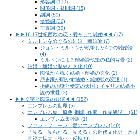
形容詞 (110)
関係詞・疑問詞 (15)
副詞 (50)
接続詞 (36)
前置詞 (39)
▶▶16-17世紀西欧の恋・愛そして離婚◀◀ (17)
ミルトンをめぐるの結婚・離婚論 (7)
ジョン・ミルトンが執筆した4つの離婚論
(4)
ミルトンによる離婚論執筆の私的背景 (2)
結婚・離婚の歴史と文化 (10)
図像から覗く結婚・離婚の文化 (2)
歴史家が明かす結婚・離婚観の変遷 (1)
拒絶の地獄と受諾の天国：イギリス結婚小
説の求愛 (3)
▶▶文字と図像の共演◀◀ (152)
エンブレムの世界 (5)
エンブレム集（原典, 翻訳, 作家・作品解説） (61)
エンブレム集抄訳 (1)
ファン・フェーン 愛のエンブレム (140)
「見る・見られる・見える」の近代文化史：肉眼
直視の拡大・縮小・反転 (9)