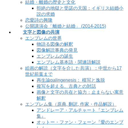
結婚・離婚の歴史と文化
拒絶の地獄と受諾の天国：イギリス結婚小
説の求婚
恋愛詩の興隆
公開講演会「離婚と結婚」 (2014-2015)
文字と図像の共演
エンブレムの世界
物語る図像の解釈
図像解読事典の発見
エンブレムの誕生
エンブレム基本語・関連語解説
絵画の解読（文字を介した共演）：中世から17
世紀前葉まで
再生論palingenesis： 模写と逸脱
複写を超える、古典との対話
画像と文字の共在と協力：止まらない寓意
解釈
エンブレム集（原典, 翻訳, 作家・作品解説）
アンドレーア・アルチャート『エンブレム
集』
オットー・ファン・フェーン『愛のエンブ