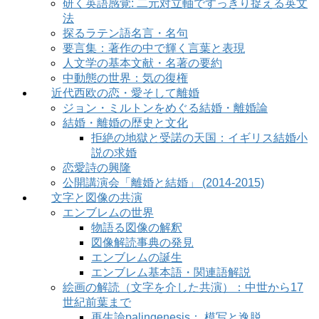
研く英語感覚: 二元対立軸ですっきり捉える英文
法
探るラテン語名言・名句
要言集：著作の中で輝く言葉と表現
人文学の基本文献・名著の要約
中動態の世界：気の復権
近代西欧の恋・愛そして離婚
ジョン・ミルトンをめぐる結婚・離婚論
結婚・離婚の歴史と文化
拒絶の地獄と受諾の天国：イギリス結婚小
説の求婚
恋愛詩の興隆
公開講演会「離婚と結婚」 (2014-2015)
文字と図像の共演
エンブレムの世界
物語る図像の解釈
図像解読事典の発見
エンブレムの誕生
エンブレム基本語・関連語解説
絵画の解読（文字を介した共演）：中世から17
世紀前葉まで
再生論palingenesis： 模写と逸脱