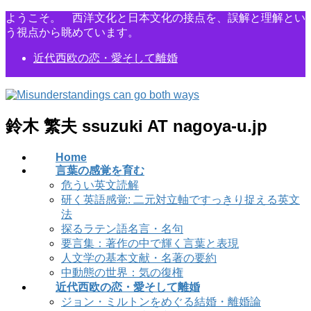
コ
ナ
ようこそ。 西洋文化と日本文化の接点を、誤解と理解とい
ン
ビ
う視点から眺めています。
テ
ゲ
近代西欧の恋・愛そして離婚
ン
ー
ツ
シ
に
ョ
移
ン
動
に
鈴木 繁夫 ssuzuki AT nagoya-u.jp
移
動
Home
言葉の感覚を育む
危うい英文読解
研く英語感覚: 二元対立軸ですっきり捉える英文
法
探るラテン語名言・名句
要言集：著作の中で輝く言葉と表現
人文学の基本文献・名著の要約
中動態の世界：気の復権
近代西欧の恋・愛そして離婚
ジョン・ミルトンをめぐる結婚・離婚論