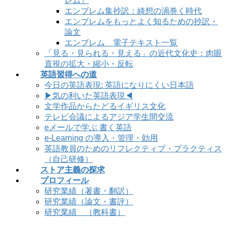
レム』
エンブレム集抄訳：綺想の渦巻く時代
エンブレムをもっとよく知るための抄訳・
論文
エンブレム 電子テキスト一覧
「見る・見られる・見える」の近代文化史：肉眼
直視の拡大・縮小・反転
英語習得への道
今日の英語表現: 英語になりにくい日本語
▶気の利いた英語表現◀
文学作品からたどるイギリス文化
テレビ会議によるアジア学生間交流
eメールで学ぶ 書く英語
e-Learning の導入・管理・効用
英語教員のためのリフレクティブ・プラクティス
（自己研修）
ストア主義の探求
プロフィール
研究業績（著書・翻訳）
研究業績（論文・書評）
研究業績 （教科書）