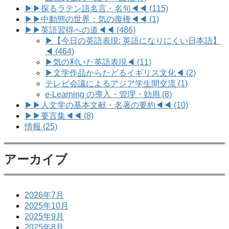
▶▶探るラテン語名言・名句◀◀ (115)
▶▶中動態の世界：気の復権◀◀ (1)
▶▶英語習得への道◀◀ (486)
▶【今日の英語表現: 英語になりにくい日本語】
◀ (464)
▶気の利いた英語表現◀ (11)
▶文学作品からたどるイギリス文化◀ (2)
テレビ会議によるアジア学生間交流 (1)
e-Learning の導入・管理・効用 (8)
▶▶人文学の基本文献・名著の要約◀◀ (10)
▶▶要言集◀◀ (8)
情報 (25)
アーカイブ
2026年7月
2025年10月
2025年9月
2025年8月