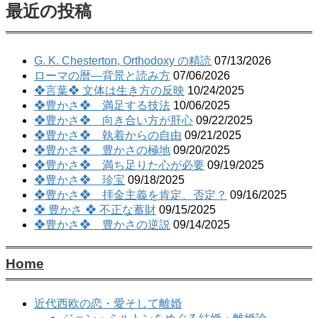
最近の投稿
G. K. Chesterton, Orthodoxy の精読
07/13/2026
ローマの暦―背景と読み方
07/06/2026
❖言葉❖ 文体は生き方の反映
10/24/2025
❖豊かさ❖ 満足する技法
10/06/2025
❖豊かさ❖ 向き合い方が肝心
09/22/2025
❖豊かさ❖ 執着からの自由
09/21/2025
❖豊かさ❖ 豊かさの極地
09/20/2025
❖豊かさ❖ 満ち足りた心が必要
09/19/2025
❖豊かさ❖ 珍宝
09/18/2025
❖豊かさ❖ 拝金主義を肯定、否定？
09/16/2025
❖ 豊かさ ❖ 不正な蓄財
09/15/2025
❖豊かさ❖ 豊かさの逆説
09/14/2025
Home
近代西欧の恋・愛そして離婚