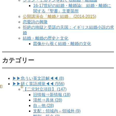
ジョン・ミルトンをめぐる結婚・離婚論
16-17世紀の結婚・離婚論: 結婚・離婚に
関する『聖書』主要箇所
公開講演会「離婚と結婚」 (2014-2015)
恋愛詩の興隆
拒絶の地獄と受諾の天国：イギリス結婚小説の求
婚
結婚・離婚の歴史と文化
図像から覗く結婚・離婚の文化
カテゴリー
▶▶危うい英文読解◀◀ (8)
▶▶研く英語感覚◀◀ (556)
【二元対立項目】 (147)
旧情報⇒新情報 (18)
漠然⇒具体 (28)
自⇔他 (28)
支配：領域内⇔領域外 (9)