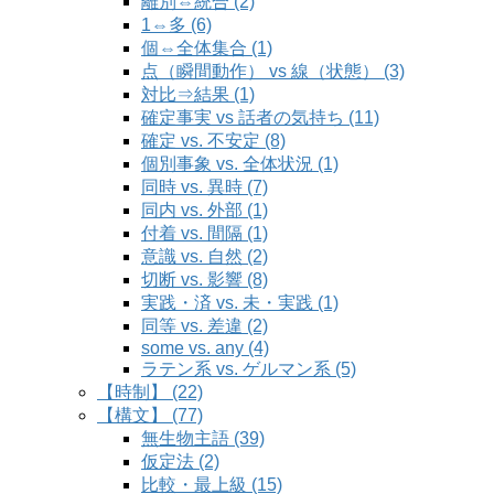
離別⇔統合 (2)
1⇔多 (6)
個⇔全体集合 (1)
点（瞬間動作） vs 線（状態） (3)
対比⇒結果 (1)
確定事実 vs 話者の気持ち (11)
確定 vs. 不安定 (8)
個別事象 vs. 全体状況 (1)
同時 vs. 異時 (7)
同内 vs. 外部 (1)
付着 vs. 間隔 (1)
意識 vs. 自然 (2)
切断 vs. 影響 (8)
実践・済 vs. 未・実践 (1)
同等 vs. 差違 (2)
some vs. any (4)
ラテン系 vs. ゲルマン系 (5)
【時制】 (22)
【構文】 (77)
無生物主語 (39)
仮定法 (2)
比較・最上級 (15)