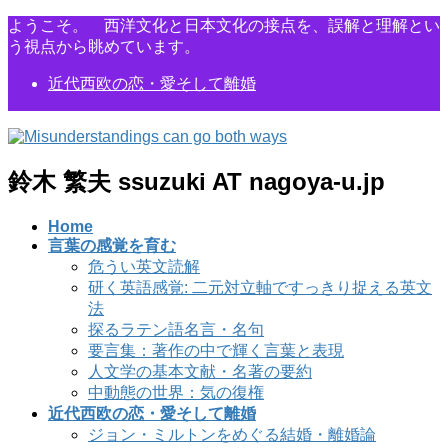
コ
ナ
ようこそ。 西洋文化と日本文化の接点を、誤解と理解とい
ン
ビ
う視点から眺めています。
テ
ゲ
近代西欧の恋・愛そして離婚
ン
ー
ツ
シ
に
ョ
移
ン
動
に
鈴木 繁夫 ssuzuki AT nagoya-u.jp
移
動
Home
言葉の感覚を育む
危うい英文読解
研く英語感覚: 二元対立軸ですっきり捉える英文
法
探るラテン語名言・名句
要言集：著作の中で輝く言葉と表現
人文学の基本文献・名著の要約
中動態の世界：気の復権
近代西欧の恋・愛そして離婚
ジョン・ミルトンをめぐる結婚・離婚論