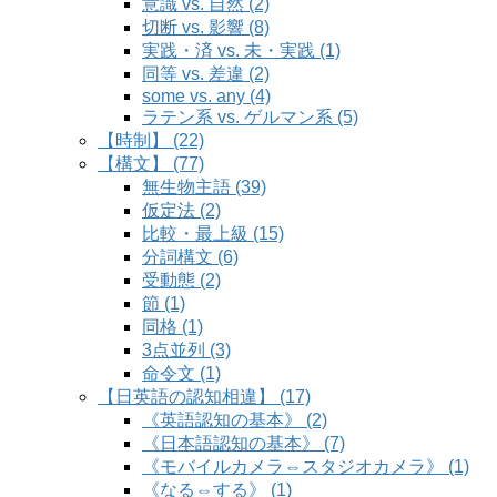
意識 vs. 自然 (2)
切断 vs. 影響 (8)
実践・済 vs. 未・実践 (1)
同等 vs. 差違 (2)
some vs. any (4)
ラテン系 vs. ゲルマン系 (5)
【時制】 (22)
【構文】 (77)
無生物主語 (39)
仮定法 (2)
比較・最上級 (15)
分詞構文 (6)
受動態 (2)
節 (1)
同格 (1)
3点並列 (3)
命令文 (1)
【日英語の認知相違】 (17)
《英語認知の基本》 (2)
《日本語認知の基本》 (7)
《モバイルカメラ⇔スタジオカメラ》 (1)
《なる⇔する》 (1)