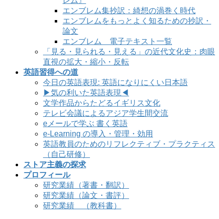
レム』
エンブレム集抄訳：綺想の渦巻く時代
エンブレムをもっとよく知るための抄訳・
論文
エンブレム 電子テキスト一覧
「見る・見られる・見える」の近代文化史：肉眼
直視の拡大・縮小・反転
英語習得への道
今日の英語表現: 英語になりにくい日本語
▶気の利いた英語表現◀
文学作品からたどるイギリス文化
テレビ会議によるアジア学生間交流
eメールで学ぶ 書く英語
e-Learning の導入・管理・効用
英語教員のためのリフレクティブ・プラクティス
（自己研修）
ストア主義の探求
プロフィール
研究業績（著書・翻訳）
研究業績（論文・書評）
研究業績 （教科書）