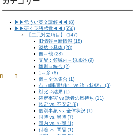
カテゴリー
▶▶危うい英文読解◀◀ (8)
▶▶研く英語感覚◀◀ (556)
【二元対立項目】 (147)
旧情報⇒新情報 (18)
漠然⇒具体 (28)
自⇔他 (28)
支配：領域内⇔領域外 (9)
離別⇔統合 (2)
1⇔多 (6)
個⇔全体集合 (1)
点（瞬間動作） vs 線（状態） (3)
対比⇒結果 (1)
確定事実 vs 話者の気持ち (11)
確定 vs. 不安定 (8)
個別事象 vs. 全体状況 (1)
同時 vs. 異時 (7)
同内 vs. 外部 (1)
付着 vs. 間隔 (1)