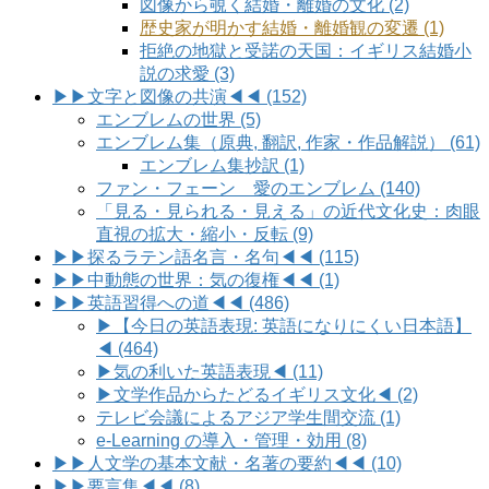
図像から覗く結婚・離婚の文化 (2)
歴史家が明かす結婚・離婚観の変遷 (1)
拒絶の地獄と受諾の天国：イギリス結婚小
説の求愛 (3)
▶▶文字と図像の共演◀◀ (152)
エンブレムの世界 (5)
エンブレム集（原典, 翻訳, 作家・作品解説） (61)
エンブレム集抄訳 (1)
ファン・フェーン 愛のエンブレム (140)
「見る・見られる・見える」の近代文化史：肉眼
直視の拡大・縮小・反転 (9)
▶▶探るラテン語名言・名句◀◀ (115)
▶▶中動態の世界：気の復権◀◀ (1)
▶▶英語習得への道◀◀ (486)
▶【今日の英語表現: 英語になりにくい日本語】
◀ (464)
▶気の利いた英語表現◀ (11)
▶文学作品からたどるイギリス文化◀ (2)
テレビ会議によるアジア学生間交流 (1)
e-Learning の導入・管理・効用 (8)
▶▶人文学の基本文献・名著の要約◀◀ (10)
▶▶要言集◀◀ (8)