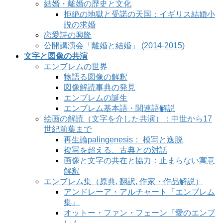
結婚・離婚の歴史と文化
拒絶の地獄と受諾の天国：イギリス結婚小
説の求婚
恋愛詩の興隆
公開講演会「離婚と結婚」 (2014-2015)
文字と図像の共演
エンブレムの世界
物語る図像の解釈
図像解読事典の発見
エンブレムの誕生
エンブレム基本語・関連語解説
絵画の解読（文字を介した共演）：中世から17
世紀前葉まで
再生論palingenesis： 模写と逸脱
複写を超える、古典との対話
画像と文字の共在と協力：止まらない寓意
解釈
エンブレム集（原典, 翻訳, 作家・作品解説）
アンドレーア・アルチャート『エンブレム
集』
オットー・ファン・フェーン『愛のエンブ