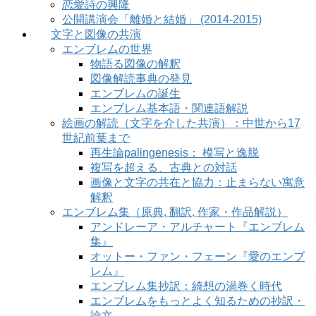
恋愛詩の興隆
公開講演会「離婚と結婚」 (2014-2015)
文字と図像の共演
エンブレムの世界
物語る図像の解釈
図像解読事典の発見
エンブレムの誕生
エンブレム基本語・関連語解説
絵画の解読（文字を介した共演）：中世から17
世紀前葉まで
再生論palingenesis： 模写と逸脱
複写を超える、古典との対話
画像と文字の共在と協力：止まらない寓意
解釈
エンブレム集（原典, 翻訳, 作家・作品解説）
アンドレーア・アルチャート『エンブレム
集』
オットー・ファン・フェーン『愛のエンブ
レム』
エンブレム集抄訳：綺想の渦巻く時代
エンブレムをもっとよく知るための抄訳・
論文