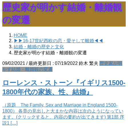
歴史家が明かす結婚・離婚観
の変遷
HOME
▶▶16-17世紀西欧の恋・愛そして離婚◀◀
結婚・離婚の歴史と文化
歴史家が明かす結婚・離婚観の変遷
09/02/2021
/ 最終更新日 :
07/19/2022
鈴木 繁夫
歴史家が明
かす結婚・離婚観の変遷
ローレンス・ストーン『イギリス1500-
1800年代の家族、性、結婚』
（原題 The Family, Sex and Marriage in England 1500-
1800） 各章の見出しと大まかな内容は次のようになってい
ます。(クリックすると、内容の要約が出てきます) 第1部 序
説1 […]