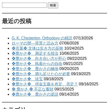
検
索:
最近の投稿
G. K. Chesterton, Orthodoxy の精読
07/13/2026
ローマの暦―背景と読み方
07/06/2026
❖言葉❖ 文体は生き方の反映
10/24/2025
❖豊かさ❖ 満足する技法
10/06/2025
❖豊かさ❖ 向き合い方が肝心
09/22/2025
❖豊かさ❖ 執着からの自由
09/21/2025
❖豊かさ❖ 豊かさの極地
09/20/2025
❖豊かさ❖ 満ち足りた心が必要
09/19/2025
❖豊かさ❖ 珍宝
09/18/2025
❖豊かさ❖ 拝金主義を肯定、否定？
09/16/2025
❖ 豊かさ ❖ 不正な蓄財
09/15/2025
❖豊かさ❖ 豊かさの逆説
09/14/2025