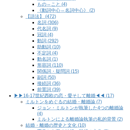
もの⇔こと (4)
《動詞中心⇔名詞中心》 (2)
【語法】 (472)
名詞 (306)
代名詞 (9)
冠詞 (4)
動詞 (292)
助動詞 (10)
不定詞 (4)
動名詞 (1)
形容詞 (110)
関係詞・疑問詞 (15)
副詞 (50)
接続詞 (36)
前置詞 (39)
▶▶16-17世紀西欧の恋・愛そして離婚◀◀ (17)
ミルトンをめぐるの結婚・離婚論 (7)
ジョン・ミルトンが執筆した4つの離婚論
(4)
ミルトンによる離婚論執筆の私的背景 (2)
結婚・離婚の歴史と文化 (10)