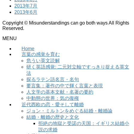
2013年7月
2013年6月
Copyright © Misunderstandings can go both ways All Rights
Reserved.
MENU
Home
言葉の感覚を育む
危うい英文読解
研く英語感覚: 二元対立軸ですっきり捉える英文
法
探るラテン語名言・名句
要言集：著作の中で輝く言葉と表現
人文学の基本文献・名著の要約
中動態の世界：気の復権
近代西欧の恋・愛そして離婚
ジョン・ミルトンをめぐる結婚・離婚論
結婚・離婚の歴史と文化
拒絶の地獄と受諾の天国：イギリス結婚小
説の求婚