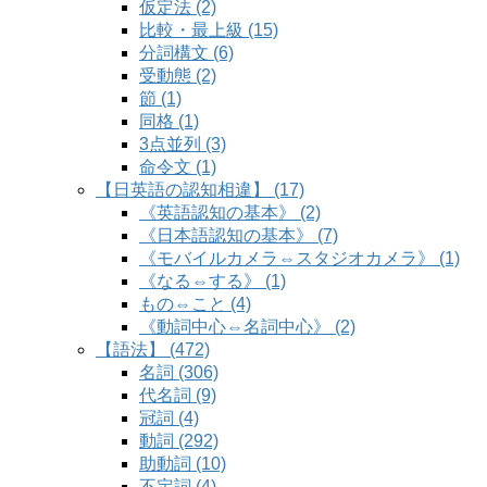
仮定法 (2)
比較・最上級 (15)
分詞構文 (6)
受動態 (2)
節 (1)
同格 (1)
3点並列 (3)
命令文 (1)
【日英語の認知相違】 (17)
《英語認知の基本》 (2)
《日本語認知の基本》 (7)
《モバイルカメラ⇔スタジオカメラ》 (1)
《なる⇔する》 (1)
もの⇔こと (4)
《動詞中心⇔名詞中心》 (2)
【語法】 (472)
名詞 (306)
代名詞 (9)
冠詞 (4)
動詞 (292)
助動詞 (10)
不定詞 (4)