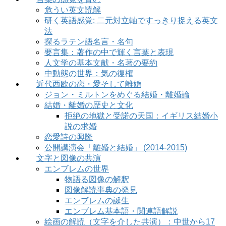
危うい英文読解
研く英語感覚: 二元対立軸ですっきり捉える英文
法
探るラテン語名言・名句
要言集：著作の中で輝く言葉と表現
人文学の基本文献・名著の要約
中動態の世界：気の復権
近代西欧の恋・愛そして離婚
ジョン・ミルトンをめぐる結婚・離婚論
結婚・離婚の歴史と文化
拒絶の地獄と受諾の天国：イギリス結婚小
説の求婚
恋愛詩の興隆
公開講演会「離婚と結婚」 (2014-2015)
文字と図像の共演
エンブレムの世界
物語る図像の解釈
図像解読事典の発見
エンブレムの誕生
エンブレム基本語・関連語解説
絵画の解読（文字を介した共演）：中世から17