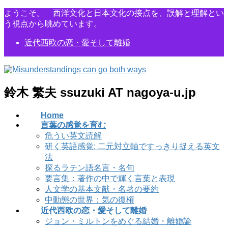
コ
ナ
ようこそ。 西洋文化と日本文化の接点を、誤解と理解とい
ン
ビ
う視点から眺めています。
テ
ゲ
近代西欧の恋・愛そして離婚
ン
ー
ツ
シ
に
ョ
移
ン
動
に
鈴木 繁夫 ssuzuki AT nagoya-u.jp
移
動
Home
言葉の感覚を育む
危うい英文読解
研く英語感覚: 二元対立軸ですっきり捉える英文
法
探るラテン語名言・名句
要言集：著作の中で輝く言葉と表現
人文学の基本文献・名著の要約
中動態の世界：気の復権
近代西欧の恋・愛そして離婚
ジョン・ミルトンをめぐる結婚・離婚論