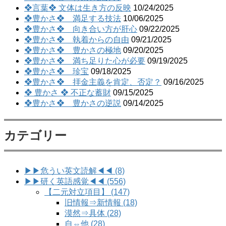
ン
❖言葉❖ 文体は生き方の反映
10/24/2025
❖豊かさ❖ 満足する技法
10/06/2025
❖豊かさ❖ 向き合い方が肝心
09/22/2025
❖豊かさ❖ 執着からの自由
09/21/2025
❖豊かさ❖ 豊かさの極地
09/20/2025
❖豊かさ❖ 満ち足りた心が必要
09/19/2025
❖豊かさ❖ 珍宝
09/18/2025
❖豊かさ❖ 拝金主義を肯定、否定？
09/16/2025
❖ 豊かさ ❖ 不正な蓄財
09/15/2025
❖豊かさ❖ 豊かさの逆説
09/14/2025
カテゴリー
▶▶危うい英文読解◀◀ (8)
▶▶研く英語感覚◀◀ (556)
【二元対立項目】 (147)
旧情報⇒新情報 (18)
漠然⇒具体 (28)
自⇔他 (28)