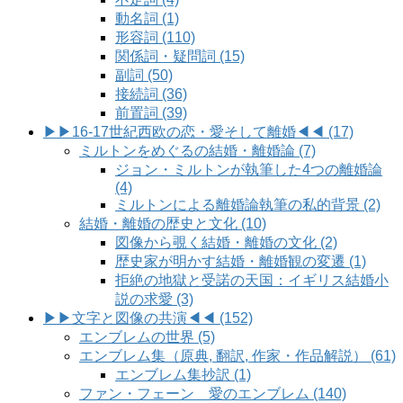
動名詞 (1)
形容詞 (110)
関係詞・疑問詞 (15)
副詞 (50)
接続詞 (36)
前置詞 (39)
▶▶16-17世紀西欧の恋・愛そして離婚◀◀ (17)
ミルトンをめぐるの結婚・離婚論 (7)
ジョン・ミルトンが執筆した4つの離婚論
(4)
ミルトンによる離婚論執筆の私的背景 (2)
結婚・離婚の歴史と文化 (10)
図像から覗く結婚・離婚の文化 (2)
歴史家が明かす結婚・離婚観の変遷 (1)
拒絶の地獄と受諾の天国：イギリス結婚小
説の求愛 (3)
▶▶文字と図像の共演◀◀ (152)
エンブレムの世界 (5)
エンブレム集（原典, 翻訳, 作家・作品解説） (61)
エンブレム集抄訳 (1)
ファン・フェーン 愛のエンブレム (140)