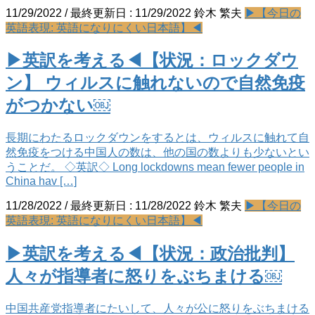
11/29/2022
/ 最終更新日 :
11/29/2022
鈴木 繁夫
▶【今日の
英語表現: 英語になりにくい日本語】◀
▶英訳を考える◀【状況：ロックダウ
ン】 ウィルスに触れないので自然免疫
がつかない￼
長期にわたるロックダウンをするとは、ウィルスに触れて自
然免疫をつける中国人の数は、他の国の数よりも少ないとい
うことだ。 ◇英訳◇ Long lockdowns mean fewer people in
China hav […]
11/28/2022
/ 最終更新日 :
11/28/2022
鈴木 繁夫
▶【今日の
英語表現: 英語になりにくい日本語】◀
▶英訳を考える◀【状況：政治批判】
人々が指導者に怒りをぶちまける￼
中国共産党指導者にたいして、人々が公に怒りをぶちまける