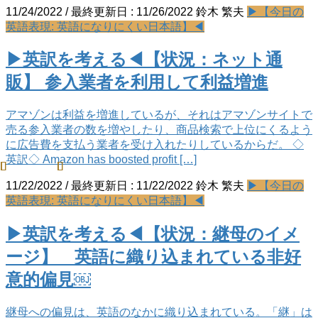
11/24/2022
/ 最終更新日 :
11/26/2022
鈴木 繁夫
▶【今日の
英語表現: 英語になりにくい日本語】◀
▶英訳を考える◀【状況：ネット通
販】 参入業者を利用して利益増進
アマゾンは利益を増進しているが、それはアマゾンサイトで
売る参入業者の数を増やしたり、商品検索で上位にくるよう
に広告費を支払う業者を受け入れたりしているからだ。 ◇
英訳◇ Amazon has boosted profit […]
11/22/2022
/ 最終更新日 :
11/22/2022
鈴木 繁夫
▶【今日の
英語表現: 英語になりにくい日本語】◀
▶英訳を考える◀【状況：継母のイメ
ージ】 英語に織り込まれている非好
意的偏見￼
継母への偏見は、英語のなかに織り込まれている。「継」は