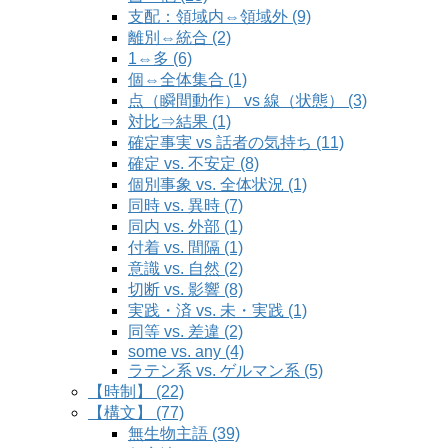
支配：領域内⇔領域外 (9)
離別⇔統合 (2)
1⇔多 (6)
個⇔全体集合 (1)
点（瞬間動作） vs 線（状態） (3)
対比⇒結果 (1)
確定事実 vs 話者の気持ち (11)
確定 vs. 不安定 (8)
個別事象 vs. 全体状況 (1)
同時 vs. 異時 (7)
同内 vs. 外部 (1)
付着 vs. 間隔 (1)
意識 vs. 自然 (2)
切断 vs. 影響 (8)
実践・済 vs. 未・実践 (1)
同等 vs. 差違 (2)
some vs. any (4)
ラテン系 vs. ゲルマン系 (5)
【時制】 (22)
【構文】 (77)
無生物主語 (39)