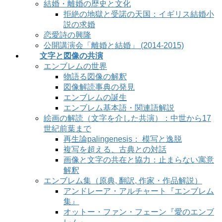
結婚・離婚の歴史と文化
拒絶の地獄と受諾の天国：イギリス結婚小
説の求婚
恋愛詩の興隆
公開講演会「離婚と結婚」 (2014-2015)
文字と図像の共演
エンブレムの世界
物語る図像の解釈
図像解読事典の発見
エンブレムの誕生
エンブレム基本語・関連語解説
絵画の解読（文字を介した共演）：中世から17
世紀前葉まで
再生論palingenesis： 模写と逸脱
複写を超える、古典との対話
画像と文字の共在と協力：止まらない寓意
解釈
エンブレム集（原典, 翻訳, 作家・作品解説）
アンドレーア・アルチャート『エンブレム
集』
オットー・ファン・フェーン『愛のエンブ