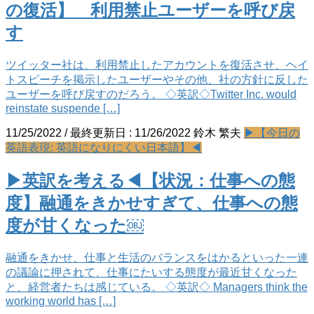
の復活】 利用禁止ユーザーを呼び戻
す
ツイッター社は、利用禁止したアカウントを復活させ、ヘイ
トスピーチを掲示したユーザーやその他、社の方針に反した
ユーザーを呼び戻すのだろう。 ◇英訳◇Twitter Inc. would
reinstate suspende […]
11/25/2022
/ 最終更新日 :
11/26/2022
鈴木 繁夫
▶【今日の
英語表現: 英語になりにくい日本語】◀
▶英訳を考える◀【状況：仕事への態
度】融通をきかせすぎて、仕事への態
度が甘くなった￼
融通をきかせ、仕事と生活のバランスをはかるといった一連
の議論に押されて、仕事にたいする態度が最近甘くなった
と、経営者たちは感じている。 ◇英訳◇ Managers think the
working world has […]