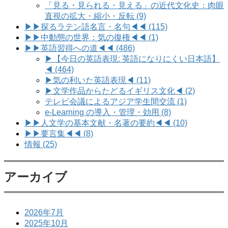
「見る・見られる・見える」の近代文化史：肉眼
直視の拡大・縮小・反転 (9)
▶▶探るラテン語名言・名句◀◀ (115)
▶▶中動態の世界：気の復権◀◀ (1)
▶▶英語習得への道◀◀ (486)
▶【今日の英語表現: 英語になりにくい日本語】
◀ (464)
▶気の利いた英語表現◀ (11)
▶文学作品からたどるイギリス文化◀ (2)
テレビ会議によるアジア学生間交流 (1)
e-Learning の導入・管理・効用 (8)
▶▶人文学の基本文献・名著の要約◀◀ (10)
▶▶要言集◀◀ (8)
情報 (25)
アーカイブ
2026年7月
2025年10月