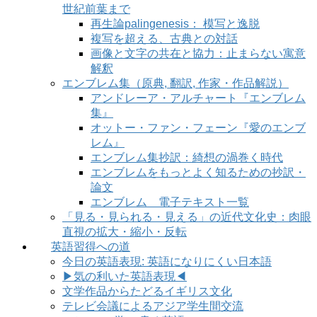
世紀前葉まで
再生論palingenesis： 模写と逸脱
複写を超える、古典との対話
画像と文字の共在と協力：止まらない寓意
解釈
エンブレム集（原典, 翻訳, 作家・作品解説）
アンドレーア・アルチャート『エンブレム
集』
オットー・ファン・フェーン『愛のエンブ
レム』
エンブレム集抄訳：綺想の渦巻く時代
エンブレムをもっとよく知るための抄訳・
論文
エンブレム 電子テキスト一覧
「見る・見られる・見える」の近代文化史：肉眼
直視の拡大・縮小・反転
英語習得への道
今日の英語表現: 英語になりにくい日本語
▶気の利いた英語表現◀
文学作品からたどるイギリス文化
テレビ会議によるアジア学生間交流