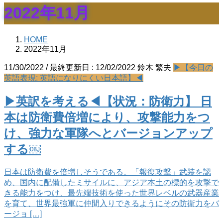
2022年11月
HOME
2022年11月
11/30/2022
/ 最終更新日 :
12/02/2022
鈴木 繁夫
▶【今日の
英語表現: 英語になりにくい日本語】◀
▶英訳を考える◀【状況：防衛力】 日
本は防衛費倍増により、攻撃能力をつ
け、強力な軍隊へとバージョンアップ
する￼
日本は防衛費を倍増しそうである。「報復攻撃」武装を認
め、国内に配備したミサイルに、アジア本土の標的を攻撃で
きる能力をつけ、最先端技術を使った世界レベルの武器産業
を育て、世界最強軍に仲間入りできるようにその防衛力をバ
ージョ […]