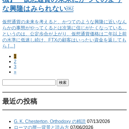
な興隆はみられない￼
仮想通貨の未来を考えると、かつてのような興隆に近いなん
らかの事態がやってくるとは次第に信じがたくなっている。
というのは、公定歩合が上がり、仮想通貨価格は二年以上前
の水準に低迷し続け、FTXの顧客はいったい資金を返しても
ら […]
ペ
1
投
ペ
2
ー
稿
ペ
3
ー
ジ
»
ー
ジ
ナ
ジ
検
ビ
索:
ゲ
最近の投稿
ー
シ
ョ
G. K. Chesterton, Orthodoxy の精読
07/13/2026
ローマの暦―背景と読み方
07/06/2026