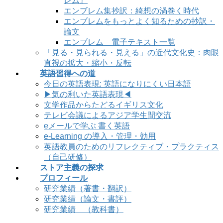
レム』
エンブレム集抄訳：綺想の渦巻く時代
エンブレムをもっとよく知るための抄訳・
論文
エンブレム 電子テキスト一覧
「見る・見られる・見える」の近代文化史：肉眼
直視の拡大・縮小・反転
英語習得への道
今日の英語表現: 英語になりにくい日本語
▶気の利いた英語表現◀
文学作品からたどるイギリス文化
テレビ会議によるアジア学生間交流
eメールで学ぶ 書く英語
e-Learning の導入・管理・効用
英語教員のためのリフレクティブ・プラクティス
（自己研修）
ストア主義の探求
プロフィール
研究業績（著書・翻訳）
研究業績（論文・書評）
研究業績 （教科書）