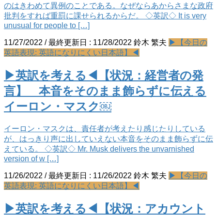
のはきわめて異例のことである。なぜならあからさまな政府
批判をすれば重罰に課せられるからだ。 ◇英訳◇ It is very
unusual for people to […]
11/27/2022
/ 最終更新日 :
11/28/2022
鈴木 繁夫
▶【今日の
英語表現: 英語になりにくい日本語】◀
▶英訳を考える◀【状況：経営者の発
言】 本音をそのまま飾らずに伝える
イーロン・マスク￼
イーロン・マスクは、責任者が考えたり感じたりしている
が、はっきり声に出していえない本音をそのまま飾らずに伝
えている。 ◇英訳◇ Mr. Musk delivers the unvarnished
version of w […]
11/26/2022
/ 最終更新日 :
11/26/2022
鈴木 繁夫
▶【今日の
英語表現: 英語になりにくい日本語】◀
▶英訳を考える◀【状況：アカウント