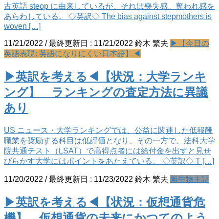
古英語 steop に由来しているが、それは喪失感、奪われ感を
あらわしている。 ◇英訳◇ The bias against stepmothers is
woven […]
11/21/2022
/ 最終更新日 :
11/21/2022
鈴木 繁夫
▶【今日の
英語表現: 英語になりにくい日本語】◀
▶英訳を考える◀【状況：大学ランキ
ング】 ランキングの査定方法に異議
あり
US ニュース・大学ランキングでは、公益に関連した低報酬
職業を奨励する科目は低評価となり、その一方で、法科大学
院共通テスト（LSAT）で高得点者には給付金を出すと見せ
びらかす大学にはポイントをあたえている。 ◇英訳◇ T […]
11/20/2022
/ 最終更新日 :
11/23/2022
鈴木 繁夫
無生物主語
▶英訳を考える◀【状況：仮想通貨危
機】 仮想通貨の未来にかつてのよう