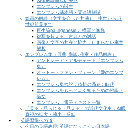
図像解読事典の発見
エンブレムの誕生
エンブレム基本語・関連語解説
絵画の解読（文字を介した共演）：中世から17
世紀前葉まで
再生論palingenesis： 模写と逸脱
複写を超える、古典との対話
画像と文字の共在と協力：止まらない寓意
解釈
エンブレム集（原典, 翻訳, 作家・作品解説）
アンドレーア・アルチャート『エンブレム
集』
オットー・ファン・フェーン『愛のエンブ
レム』
エンブレム集抄訳：綺想の渦巻く時代
エンブレムをもっとよく知るための抄訳・
論文
エンブレム 電子テキスト一覧
「見る・見られる・見える」の近代文化史：肉眼
直視の拡大・縮小・反転
英語習得への道
今日の英語表現: 英語になりにくい日本語