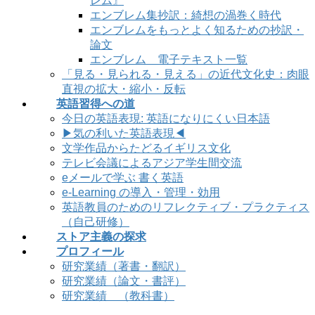
レム』
エンブレム集抄訳：綺想の渦巻く時代
エンブレムをもっとよく知るための抄訳・
論文
エンブレム 電子テキスト一覧
「見る・見られる・見える」の近代文化史：肉眼
直視の拡大・縮小・反転
英語習得への道
今日の英語表現: 英語になりにくい日本語
▶気の利いた英語表現◀
文学作品からたどるイギリス文化
テレビ会議によるアジア学生間交流
eメールで学ぶ 書く英語
e-Learning の導入・管理・効用
英語教員のためのリフレクティブ・プラクティス
（自己研修）
ストア主義の探求
プロフィール
研究業績（著書・翻訳）
研究業績（論文・書評）
研究業績 （教科書）