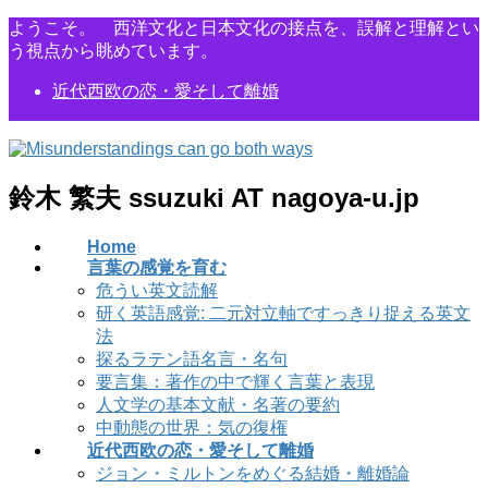
コ
ナ
ようこそ。 西洋文化と日本文化の接点を、誤解と理解とい
ン
ビ
う視点から眺めています。
テ
ゲ
近代西欧の恋・愛そして離婚
ン
ー
ツ
シ
に
ョ
移
ン
動
に
鈴木 繁夫 ssuzuki AT nagoya-u.jp
移
動
Home
言葉の感覚を育む
危うい英文読解
研く英語感覚: 二元対立軸ですっきり捉える英文
法
探るラテン語名言・名句
要言集：著作の中で輝く言葉と表現
人文学の基本文献・名著の要約
中動態の世界：気の復権
近代西欧の恋・愛そして離婚
ジョン・ミルトンをめぐる結婚・離婚論