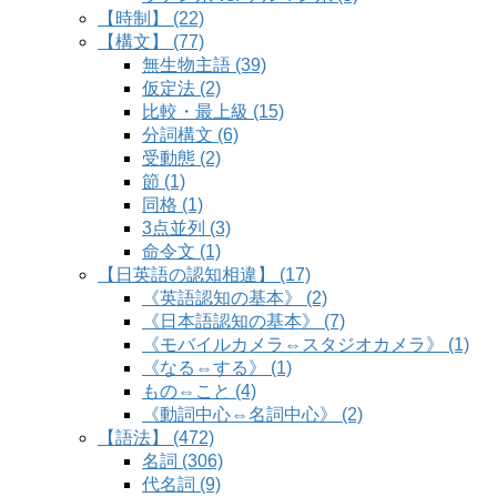
【時制】 (22)
【構文】 (77)
無生物主語 (39)
仮定法 (2)
比較・最上級 (15)
分詞構文 (6)
受動態 (2)
節 (1)
同格 (1)
3点並列 (3)
命令文 (1)
【日英語の認知相違】 (17)
《英語認知の基本》 (2)
《日本語認知の基本》 (7)
《モバイルカメラ⇔スタジオカメラ》 (1)
《なる⇔する》 (1)
もの⇔こと (4)
《動詞中心⇔名詞中心》 (2)
【語法】 (472)
名詞 (306)
代名詞 (9)