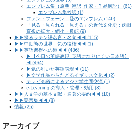
エンブレム集（原典, 翻訳, 作家・作品解説） (61)
エンブレム集抄訳 (1)
ファン・フェーン 愛のエンブレム (140)
「見る・見られる・見える」の近代文化史：肉眼
直視の拡大・縮小・反転 (9)
▶▶探るラテン語名言・名句◀◀ (115)
▶▶中動態の世界：気の復権◀◀ (1)
▶▶英語習得への道◀◀ (486)
▶【今日の英語表現: 英語になりにくい日本語】
◀ (464)
▶気の利いた英語表現◀ (11)
▶文学作品からたどるイギリス文化◀ (2)
テレビ会議によるアジア学生間交流 (1)
e-Learning の導入・管理・効用 (8)
▶▶人文学の基本文献・名著の要約◀◀ (10)
▶▶要言集◀◀ (8)
情報 (25)
アーカイブ