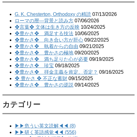
G. K. Chesterton, Orthodoxy の精読
07/13/2026
ローマの暦―背景と読み方
07/06/2026
❖言葉❖ 文体は生き方の反映
10/24/2025
❖豊かさ❖ 満足する技法
10/06/2025
❖豊かさ❖ 向き合い方が肝心
09/22/2025
❖豊かさ❖ 執着からの自由
09/21/2025
❖豊かさ❖ 豊かさの極地
09/20/2025
❖豊かさ❖ 満ち足りた心が必要
09/19/2025
❖豊かさ❖ 珍宝
09/18/2025
❖豊かさ❖ 拝金主義を肯定、否定？
09/16/2025
❖ 豊かさ ❖ 不正な蓄財
09/15/2025
❖豊かさ❖ 豊かさの逆説
09/14/2025
カテゴリー
▶▶危うい英文読解◀◀ (8)
▶▶研く英語感覚◀◀ (556)