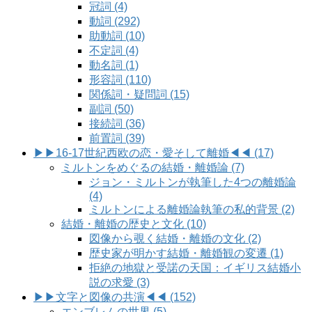
冠詞 (4)
動詞 (292)
助動詞 (10)
不定詞 (4)
動名詞 (1)
形容詞 (110)
関係詞・疑問詞 (15)
副詞 (50)
接続詞 (36)
前置詞 (39)
▶▶16-17世紀西欧の恋・愛そして離婚◀◀ (17)
ミルトンをめぐるの結婚・離婚論 (7)
ジョン・ミルトンが執筆した4つの離婚論
(4)
ミルトンによる離婚論執筆の私的背景 (2)
結婚・離婚の歴史と文化 (10)
図像から覗く結婚・離婚の文化 (2)
歴史家が明かす結婚・離婚観の変遷 (1)
拒絶の地獄と受諾の天国：イギリス結婚小
説の求愛 (3)
▶▶文字と図像の共演◀◀ (152)
エンブレムの世界 (5)