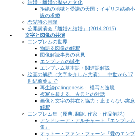
結婚・離婚の歴史と文化
拒絶の地獄と受諾の天国：イギリス結婚小
説の求婚
恋愛詩の興隆
公開講演会「離婚と結婚」 (2014-2015)
文字と図像の共演
エンブレムの世界
物語る図像の解釈
図像解読事典の発見
エンブレムの誕生
エンブレム基本語・関連語解説
絵画の解読（文字を介した共演）：中世から17
世紀前葉まで
再生論palingenesis： 模写と逸脱
複写を超える、古典との対話
画像と文字の共在と協力：止まらない寓意
解釈
エンブレム集（原典, 翻訳, 作家・作品解説）
アンドレーア・アルチャート『エンブレム
集』
オットー・ファン・フェーン『愛のエンブ