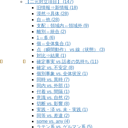
【二元対立項目】 (147)
旧情報⇒新情報 (18)
漠然⇒具体 (28)
自⇔他 (28)
支配：領域内⇔領域外 (9)
離別⇔統合 (2)
1⇔多 (6)
個⇔全体集合 (1)
点（瞬間動作） vs 線（状態） (3)
対比⇒結果 (1)
確定事実 vs 話者の気持ち (11)
確定 vs. 不安定 (8)
個別事象 vs. 全体状況 (1)
同時 vs. 異時 (7)
同内 vs. 外部 (1)
付着 vs. 間隔 (1)
意識 vs. 自然 (2)
切断 vs. 影響 (8)
実践・済 vs. 未・実践 (1)
同等 vs. 差違 (2)
some vs. any (4)
ラテン系 vs. ゲルマン系 (5)