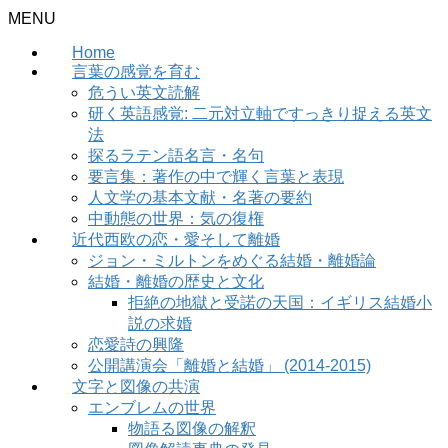
MENU
Home
言葉の感覚を育む
危うい英文読解
研く英語感覚: 二元対立軸ですっきり捉える英文
法
探るラテン語名言・名句
要言集：著作の中で輝く言葉と表現
人文学の基本文献・名著の要約
中動態の世界：気の復権
近代西欧の恋・愛そして離婚
ジョン・ミルトンをめぐる結婚・離婚論
結婚・離婚の歴史と文化
拒絶の地獄と受諾の天国：イギリス結婚小
説の求婚
恋愛詩の興隆
公開講演会「離婚と結婚」 (2014-2015)
文字と図像の共演
エンブレムの世界
物語る図像の解釈