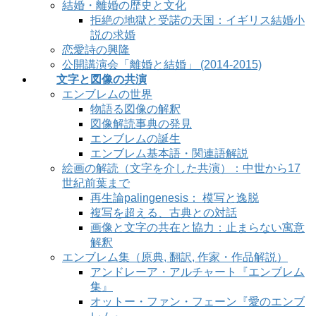
結婚・離婚の歴史と文化
拒絶の地獄と受諾の天国：イギリス結婚小
説の求婚
恋愛詩の興隆
公開講演会「離婚と結婚」 (2014-2015)
文字と図像の共演
エンブレムの世界
物語る図像の解釈
図像解読事典の発見
エンブレムの誕生
エンブレム基本語・関連語解説
絵画の解読（文字を介した共演）：中世から17
世紀前葉まで
再生論palingenesis： 模写と逸脱
複写を超える、古典との対話
画像と文字の共在と協力：止まらない寓意
解釈
エンブレム集（原典, 翻訳, 作家・作品解説）
アンドレーア・アルチャート『エンブレム
集』
オットー・ファン・フェーン『愛のエンブ