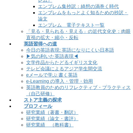
レム』
エンブレム集抄訳：綺想の渦巻く時代
エンブレムをもっとよく知るための抄訳・
論文
エンブレム 電子テキスト一覧
「見る・見られる・見える」の近代文化史：肉眼
直視の拡大・縮小・反転
英語習得への道
今日の英語表現: 英語になりにくい日本語
▶気の利いた英語表現◀
文学作品からたどるイギリス文化
テレビ会議によるアジア学生間交流
eメールで学ぶ 書く英語
e-Learning の導入・管理・効用
英語教員のためのリフレクティブ・プラクティス
（自己研修）
ストア主義の探求
プロフィール
研究業績（著書・翻訳）
研究業績（論文・書評）
研究業績 （教科書）