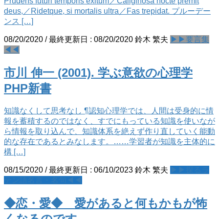
Prudens futuri temporis exitum／Caliginosa nocte premit
deus,／Ridetque, si mortalis ultra／Fas trepidat. プルーデー
ンス […]
08/20/2020
/ 最終更新日 :
08/20/2020
鈴木 繁夫
▶▶要言集
◀◀
市川 伸一 (2001). 学ぶ意欲の心理学
PHP新書
知識なくして思考なし ¶認知心理学では、人間は受身的に情
報を蓄積するのではなく、すでにもっている知識を使いなが
ら情報を取り込んで、知識体系を絶えず作り直していく能動
的な存在であるとみなします。……学習者が知識を主体的に
構 […]
08/15/2020
/ 最終更新日 :
06/10/2023
鈴木 繁夫
▶▶探るラ
テン語名言・名句◀◀
◆恋・愛◆ 愛があると何もかもが怖
くなるのです