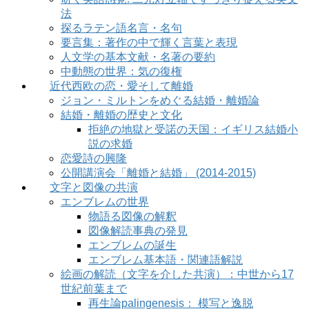
法
探るラテン語名言・名句
要言集：著作の中で輝く言葉と表現
人文学の基本文献・名著の要約
中動態の世界：気の復権
近代西欧の恋・愛そして離婚
ジョン・ミルトンをめぐる結婚・離婚論
結婚・離婚の歴史と文化
拒絶の地獄と受諾の天国：イギリス結婚小
説の求婚
恋愛詩の興隆
公開講演会「離婚と結婚」 (2014-2015)
文字と図像の共演
エンブレムの世界
物語る図像の解釈
図像解読事典の発見
エンブレムの誕生
エンブレム基本語・関連語解説
絵画の解読（文字を介した共演）：中世から17
世紀前葉まで
再生論palingenesis： 模写と逸脱