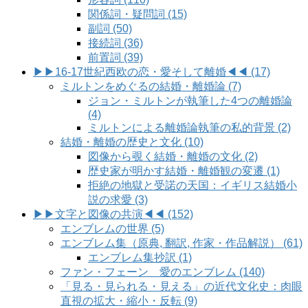
関係詞・疑問詞 (15)
副詞 (50)
接続詞 (36)
前置詞 (39)
▶▶16-17世紀西欧の恋・愛そして離婚◀◀ (17)
ミルトンをめぐるの結婚・離婚論 (7)
ジョン・ミルトンが執筆した4つの離婚論
(4)
ミルトンによる離婚論執筆の私的背景 (2)
結婚・離婚の歴史と文化 (10)
図像から覗く結婚・離婚の文化 (2)
歴史家が明かす結婚・離婚観の変遷 (1)
拒絶の地獄と受諾の天国：イギリス結婚小
説の求愛 (3)
▶▶文字と図像の共演◀◀ (152)
エンブレムの世界 (5)
エンブレム集（原典, 翻訳, 作家・作品解説） (61)
エンブレム集抄訳 (1)
ファン・フェーン 愛のエンブレム (140)
「見る・見られる・見える」の近代文化史：肉眼
直視の拡大・縮小・反転 (9)