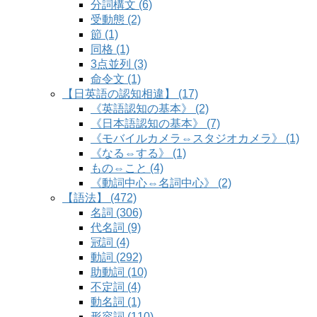
分詞構文 (6)
受動態 (2)
節 (1)
同格 (1)
3点並列 (3)
命令文 (1)
【日英語の認知相違】 (17)
《英語認知の基本》 (2)
《日本語認知の基本》 (7)
《モバイルカメラ⇔スタジオカメラ》 (1)
《なる⇔する》 (1)
もの⇔こと (4)
《動詞中心⇔名詞中心》 (2)
【語法】 (472)
名詞 (306)
代名詞 (9)
冠詞 (4)
動詞 (292)
助動詞 (10)
不定詞 (4)
動名詞 (1)
形容詞 (110)