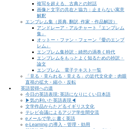
複写を超える、古典との対話
画像と文字の共在と協力：止まらない寓意
解釈
エンブレム集（原典, 翻訳, 作家・作品解説）
アンドレーア・アルチャート『エンブレム
集』
オットー・ファン・フェーン『愛のエンブ
レム』
エンブレム集抄訳：綺想の渦巻く時代
エンブレムをもっとよく知るための抄訳・
論文
エンブレム 電子テキスト一覧
「見る・見られる・見える」の近代文化史：肉眼
直視の拡大・縮小・反転
英語習得への道
今日の英語表現: 英語になりにくい日本語
▶気の利いた英語表現◀
文学作品からたどるイギリス文化
テレビ会議によるアジア学生間交流
eメールで学ぶ 書く英語
e-Learning の導入・管理・効用