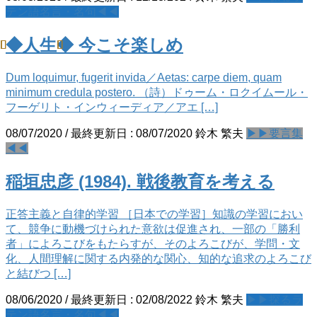
テン語名言・名句◀◀
◆人生◆ 今こそ楽しめ
Dum loquimur, fugerit invida／Aetas: carpe diem, quam
minimum credula postero. （詩）ドゥーム・ロクイムール・
フーゲリト・インウィーディア／アエ […]
08/07/2020
/ 最終更新日 :
08/07/2020
鈴木 繁夫
▶▶要言集
◀◀
稲垣忠彦 (1984). 戦後教育を考える
正答主義と自律的学習 ［日本での学習］知識の学習におい
て、競争に動機づけられた意欲は促進され、一部の「勝利
者」によろこびをもたらすが、そのよろこびが、学問・文
化、人間理解に関する内発的な関心、知的な追求のよろこび
と結びつ […]
08/06/2020
/ 最終更新日 :
02/08/2022
鈴木 繁夫
▶▶探るラ
テン語名言・名句◀◀