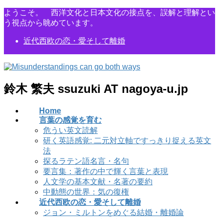
コ
ナ
ようこそ。 西洋文化と日本文化の接点を、誤解と理解とい
ン
ビ
う視点から眺めています。
テ
ゲ
近代西欧の恋・愛そして離婚
ン
ー
ツ
シ
に
ョ
移
ン
動
に
鈴木 繁夫 ssuzuki AT nagoya-u.jp
移
動
Home
言葉の感覚を育む
危うい英文読解
研く英語感覚: 二元対立軸ですっきり捉える英文
法
探るラテン語名言・名句
要言集：著作の中で輝く言葉と表現
人文学の基本文献・名著の要約
中動態の世界：気の復権
近代西欧の恋・愛そして離婚
ジョン・ミルトンをめぐる結婚・離婚論