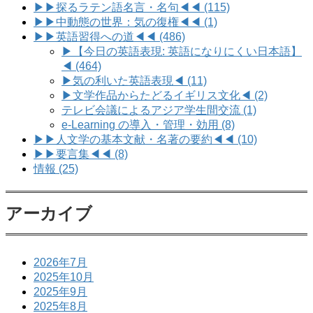
▶▶探るラテン語名言・名句◀◀ (115)
▶▶中動態の世界：気の復権◀◀ (1)
▶▶英語習得への道◀◀ (486)
▶【今日の英語表現: 英語になりにくい日本語】
◀ (464)
▶気の利いた英語表現◀ (11)
▶文学作品からたどるイギリス文化◀ (2)
テレビ会議によるアジア学生間交流 (1)
e-Learning の導入・管理・効用 (8)
▶▶人文学の基本文献・名著の要約◀◀ (10)
▶▶要言集◀◀ (8)
情報 (25)
アーカイブ
2026年7月
2025年10月
2025年9月
2025年8月