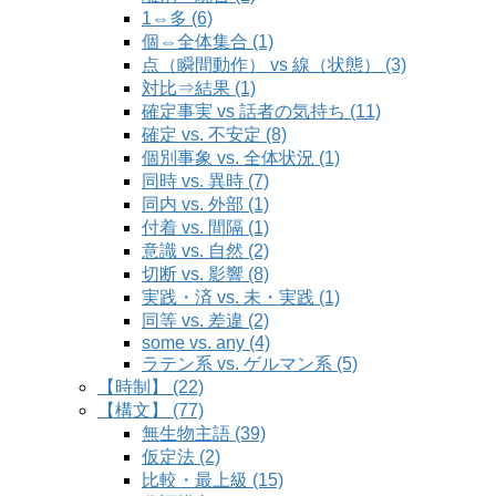
1⇔多 (6)
個⇔全体集合 (1)
点（瞬間動作） vs 線（状態） (3)
対比⇒結果 (1)
確定事実 vs 話者の気持ち (11)
確定 vs. 不安定 (8)
個別事象 vs. 全体状況 (1)
同時 vs. 異時 (7)
同内 vs. 外部 (1)
付着 vs. 間隔 (1)
意識 vs. 自然 (2)
切断 vs. 影響 (8)
実践・済 vs. 未・実践 (1)
同等 vs. 差違 (2)
some vs. any (4)
ラテン系 vs. ゲルマン系 (5)
【時制】 (22)
【構文】 (77)
無生物主語 (39)
仮定法 (2)
比較・最上級 (15)