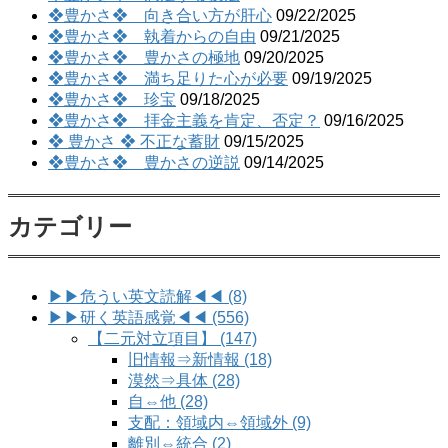
❖豊かさ❖ 向き合い方が肝心
09/22/2025
❖豊かさ❖ 執着からの自由
09/21/2025
❖豊かさ❖ 豊かさの極地
09/20/2025
❖豊かさ❖ 満ち足りた心が必要
09/19/2025
❖豊かさ❖ 珍宝
09/18/2025
❖豊かさ❖ 拝金主義を肯定、否定？
09/16/2025
❖ 豊かさ ❖ 不正な蓄財
09/15/2025
❖豊かさ❖ 豊かさの逆説
09/14/2025
カテゴリー
▶▶危うい英文読解◀◀ (8)
▶▶研く英語感覚◀◀ (556)
【二元対立項目】 (147)
旧情報⇒新情報 (18)
漠然⇒具体 (28)
自⇔他 (28)
支配：領域内⇔領域外 (9)
離別⇔統合 (2)