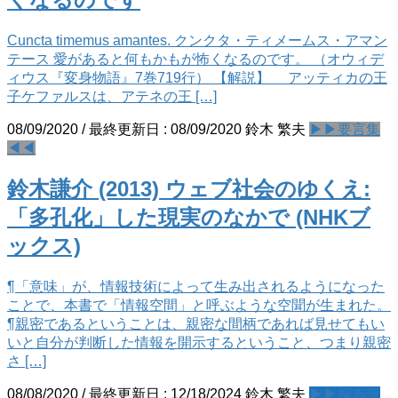
Cuncta timemus amantes. クンクタ・ティメームス・アマン
テース 愛があると何もかもが怖くなるのです。 （オウィデ
ィウス『変身物語』7巻719行） 【解説】 アッティカの王
子ケファルスは、アテネの王 […]
08/09/2020
/ 最終更新日 :
08/09/2020
鈴木 繁夫
▶▶要言集
◀◀
鈴木謙介 (2013) ウェブ社会のゆくえ:
「多孔化」した現実のなかで (NHKブ
ックス)
¶「意味」が、情報技術によって生み出されるようになった
ことで、本書で「情報空間」と呼ぶような空聞が生まれた。
¶親密であるということは、親密な間柄であれば見せてもい
いと自分が判断した情報を開示するということ、つまり親密
さ […]
08/08/2020
/ 最終更新日 :
12/18/2024
鈴木 繁夫
▶▶探るラ