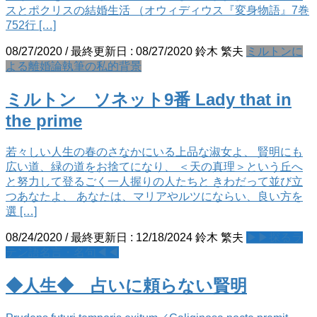
スとポクリスの結婚生活 （オウィディウス『変身物語』7巻
752行 […]
08/27/2020
/ 最終更新日 :
08/27/2020
鈴木 繁夫
ミルトンに
よる離婚論執筆の私的背景
ミルトン ソネット9番 Lady that in
the prime
若々しい人生の春のさなかにいる上品な淑女よ、 賢明にも
広い道、緑の道をお捨てになり、 ＜天の真理＞という丘へ
と努力して登るごく一人握りの人たちと きわだって並び立
つあなたよ、 あなたは、マリアやルツにならい、良い方を
選 […]
08/24/2020
/ 最終更新日 :
12/18/2024
鈴木 繁夫
▶▶探るラ
テン語名言・名句◀◀
◆人生◆ 占いに頼らない賢明