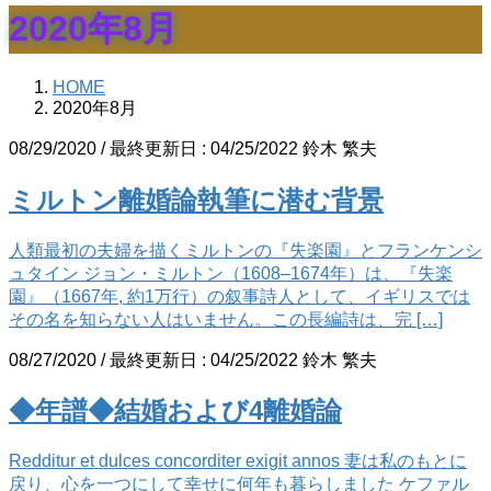
2020年8月
HOME
2020年8月
08/29/2020
/ 最終更新日 :
04/25/2022
鈴木 繁夫
ミルトン離婚論執筆に潜む背景
人類最初の夫婦を描くミルトンの『失楽園』とフランケンシ
ュタイン ジョン・ミルトン（1608–1674年）は、『失楽
園』（1667年, 約1万行）の叙事詩人として、イギリスでは
その名を知らない人はいません。この長編詩は、完 […]
08/27/2020
/ 最終更新日 :
04/25/2022
鈴木 繁夫
◆年譜◆結婚および4離婚論
Redditur et dulces concorditer exigit annos 妻は私のもとに
戻り、心を一つにして幸せに何年も暮らしました ケファル