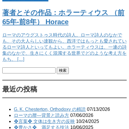
著者とその作品：ホラーティウス （前
65年-前8年） Horace
ローマのアウグストゥス時代の詩人。ローマ詩人のなかで
も、その大人らしい達観から、西洋ではもっとも愛されてい
るローマ詩人といってもよい。ホラーティウスは、一連の詩
集のなかで、生きにくく混濁する世界でどのような考え方を
もち、 […]
検
索:
最近の投稿
G. K. Chesterton, Orthodoxy の精読
07/13/2026
ローマの暦―背景と読み方
07/06/2026
❖言葉❖ 文体は生き方の反映
10/24/2025
❖豊かさ❖ 満足する技法
10/06/2025