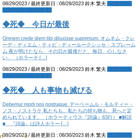
08/29/2023
/ 最終更新日 :
08/29/2023
鈴木 繁夫
▶▶探るラ
テン語名言・名句◀◀
◆死◆ 今日が最後
Omnem crede diem tibi diluxisse supremum. オムネム・クレ
ーデ・ディエム・ティビ・ディールークシッセ・スプレーム
ム 夜が明けたなら、その日が最後だと、毎日、心しなさ
い。 （ホラーテ […]
08/29/2023
/ 最終更新日 :
08/29/2023
鈴木 繁夫
▶▶探るラ
テン語名言・名句◀◀
◆死◆ 人も事物も滅びる
Debemur morti nos nostraque. デーベームル・モルティー・
ノス・ノストラケ 私たちも、私たちの持ち物も、死へと定
められています。 （ホラーティウス『詩論』63行） ■解説
■ 『詩論』は詩人ホラー […]
08/29/2023
/ 最終更新日 :
08/30/2023
鈴木 繁夫
▶▶探るラ