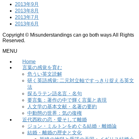
2013年9月
2013年8月
2013年7月
2013年6月
Copyright © Misunderstandings can go both ways All Rights
Reserved.
MENU
Home
言葉の感覚を育む
危うい英文読解
研く英語感覚: 二元対立軸ですっきり捉える英文
法
探るラテン語名言・名句
要言集：著作の中で輝く言葉と表現
人文学の基本文献・名著の要約
中動態の世界：気の復権
近代西欧の恋・愛そして離婚
ジョン・ミルトンをめぐる結婚・離婚論
結婚・離婚の歴史と文化