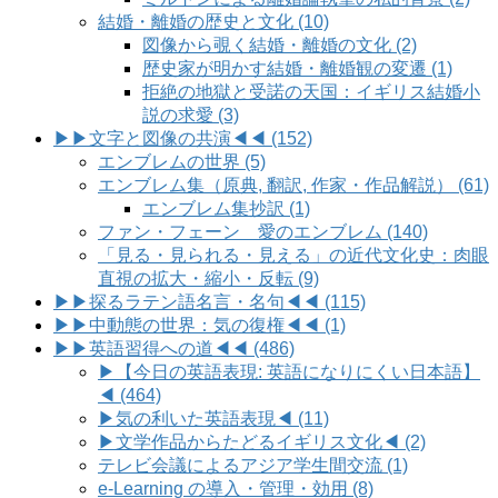
結婚・離婚の歴史と文化 (10)
図像から覗く結婚・離婚の文化 (2)
歴史家が明かす結婚・離婚観の変遷 (1)
拒絶の地獄と受諾の天国：イギリス結婚小
説の求愛 (3)
▶▶文字と図像の共演◀◀ (152)
エンブレムの世界 (5)
エンブレム集（原典, 翻訳, 作家・作品解説） (61)
エンブレム集抄訳 (1)
ファン・フェーン 愛のエンブレム (140)
「見る・見られる・見える」の近代文化史：肉眼
直視の拡大・縮小・反転 (9)
▶▶探るラテン語名言・名句◀◀ (115)
▶▶中動態の世界：気の復権◀◀ (1)
▶▶英語習得への道◀◀ (486)
▶【今日の英語表現: 英語になりにくい日本語】
◀ (464)
▶気の利いた英語表現◀ (11)
▶文学作品からたどるイギリス文化◀ (2)
テレビ会議によるアジア学生間交流 (1)
e-Learning の導入・管理・効用 (8)