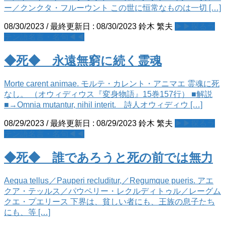
ー／クンクタ・フルーウント この世に恒常なものは一切 […]
08/30/2023
/ 最終更新日 :
08/30/2023
鈴木 繁夫
▶▶探るラ
テン語名言・名句◀◀
◆死◆ 永遠無窮に続く霊魂
Morte carent animae. モルテ・カレント・アニマエ 霊魂に死
なし。 （オウィディウス『変身物語』15巻157行） ■解説
■→Omnia mutantur, nihil interit. 詩人オウィディウ […]
08/29/2023
/ 最終更新日 :
08/29/2023
鈴木 繁夫
▶▶探るラ
テン語名言・名句◀◀
◆死◆ 誰であろうと死の前では無力
Aequa tellus／Pauperi recluditur,／Regumque pueris. アエ
クア・テッルス／パウペリー・レクルディトゥル／レーグム
クエ・プエリース 下界は、貧しい者にも、王族の息子たち
にも、等 […]