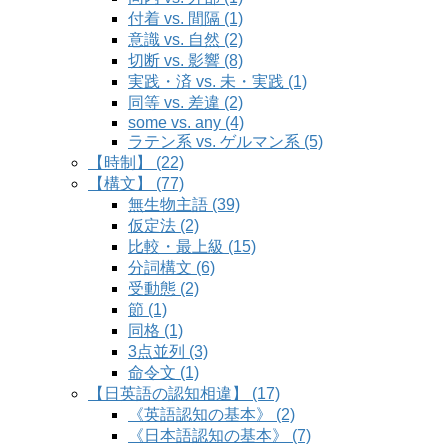
付着 vs. 間隔 (1)
意識 vs. 自然 (2)
切断 vs. 影響 (8)
実践・済 vs. 未・実践 (1)
同等 vs. 差違 (2)
some vs. any (4)
ラテン系 vs. ゲルマン系 (5)
【時制】 (22)
【構文】 (77)
無生物主語 (39)
仮定法 (2)
比較・最上級 (15)
分詞構文 (6)
受動態 (2)
節 (1)
同格 (1)
3点並列 (3)
命令文 (1)
【日英語の認知相違】 (17)
《英語認知の基本》 (2)
《日本語認知の基本》 (7)