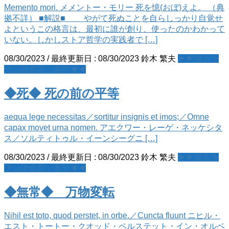
Memento mori. メメントー・モリー 死を憶(おぼ)えよ。 （典
拠不詳） ■解説■ やがて死ぬことを自らしっかり自覚せ
よというこの格言は、最初に誰が創り、使ったのかわかって
いない。しかしストア哲学の実践者で […]
08/30/2023
/ 最終更新日 :
08/30/2023
鈴木 繁夫
▶▶探るラ
テン語名言・名句◀◀
◆死◆ 死の前の平等
aequa lege necessitas／sortitur insignis et imos;／Omne
capax movet urna nomen. アエクワー・レーゲ・ネッケシタ
ス／ソルティトゥル・イーンシーグニ […]
08/30/2023
/ 最終更新日 :
08/30/2023
鈴木 繁夫
▶▶探るラ
テン語名言・名句◀◀
◆無常◆ 万物変転
Nihil est toto, quod perstet, in orbe.／Cuncta fluunt ニヒル・
エスト・トートー・クオッド・ペルステット・イン・オルベ