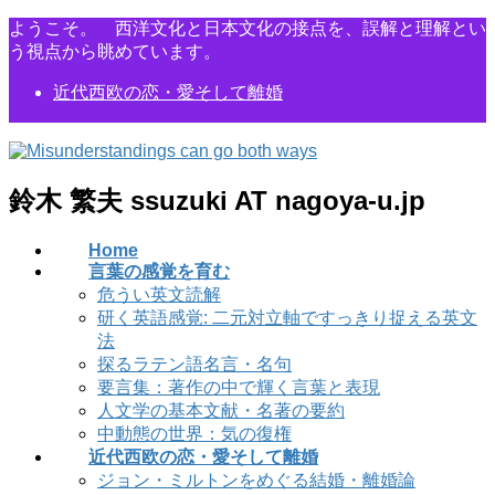
コ
ナ
ようこそ。 西洋文化と日本文化の接点を、誤解と理解とい
ン
ビ
う視点から眺めています。
テ
ゲ
近代西欧の恋・愛そして離婚
ン
ー
ツ
シ
に
ョ
移
ン
動
に
鈴木 繁夫 ssuzuki AT nagoya-u.jp
移
動
Home
言葉の感覚を育む
危うい英文読解
研く英語感覚: 二元対立軸ですっきり捉える英文
法
探るラテン語名言・名句
要言集：著作の中で輝く言葉と表現
人文学の基本文献・名著の要約
中動態の世界：気の復権
近代西欧の恋・愛そして離婚
ジョン・ミルトンをめぐる結婚・離婚論