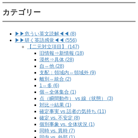
カテゴリー
▶▶危うい英文読解◀◀ (8)
▶▶研く英語感覚◀◀ (556)
【二元対立項目】 (147)
旧情報⇒新情報 (18)
漠然⇒具体 (28)
自⇔他 (28)
支配：領域内⇔領域外 (9)
離別⇔統合 (2)
1⇔多 (6)
個⇔全体集合 (1)
点（瞬間動作） vs 線（状態） (3)
対比⇒結果 (1)
確定事実 vs 話者の気持ち (11)
確定 vs. 不安定 (8)
個別事象 vs. 全体状況 (1)
同時 vs. 異時 (7)
同内 vs. 外部 (1)