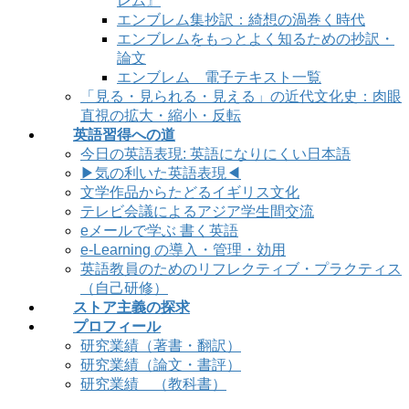
レム』
エンブレム集抄訳：綺想の渦巻く時代
エンブレムをもっとよく知るための抄訳・
論文
エンブレム 電子テキスト一覧
「見る・見られる・見える」の近代文化史：肉眼
直視の拡大・縮小・反転
英語習得への道
今日の英語表現: 英語になりにくい日本語
▶気の利いた英語表現◀
文学作品からたどるイギリス文化
テレビ会議によるアジア学生間交流
eメールで学ぶ 書く英語
e-Learning の導入・管理・効用
英語教員のためのリフレクティブ・プラクティス
（自己研修）
ストア主義の探求
プロフィール
研究業績（著書・翻訳）
研究業績（論文・書評）
研究業績 （教科書）