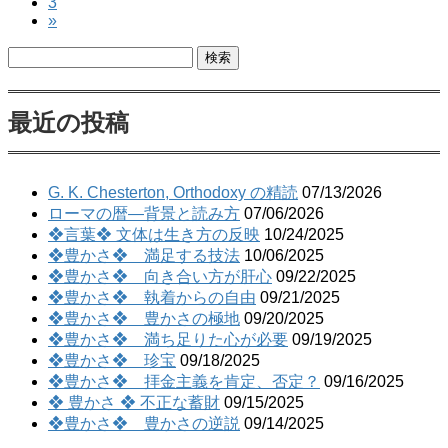
稿
ペ
3
ー
ジ
»
ー
ジ
ナ
ジ
検
ビ
索:
ゲ
最近の投稿
ー
シ
ョ
G. K. Chesterton, Orthodoxy の精読
07/13/2026
ローマの暦―背景と読み方
07/06/2026
ン
❖言葉❖ 文体は生き方の反映
10/24/2025
❖豊かさ❖ 満足する技法
10/06/2025
❖豊かさ❖ 向き合い方が肝心
09/22/2025
❖豊かさ❖ 執着からの自由
09/21/2025
❖豊かさ❖ 豊かさの極地
09/20/2025
❖豊かさ❖ 満ち足りた心が必要
09/19/2025
❖豊かさ❖ 珍宝
09/18/2025
❖豊かさ❖ 拝金主義を肯定、否定？
09/16/2025
❖ 豊かさ ❖ 不正な蓄財
09/15/2025
❖豊かさ❖ 豊かさの逆説
09/14/2025