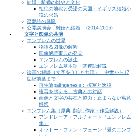
結婚・離婚の歴史と文化
拒絶の地獄と受諾の天国：イギリス結婚小
説の求婚
恋愛詩の興隆
公開講演会「離婚と結婚」 (2014-2015)
文字と図像の共演
エンブレムの世界
物語る図像の解釈
図像解読事典の発見
エンブレムの誕生
エンブレム基本語・関連語解説
絵画の解読（文字を介した共演）：中世から17
世紀前葉まで
再生論palingenesis： 模写と逸脱
複写を超える、古典との対話
画像と文字の共在と協力：止まらない寓意
解釈
エンブレム集（原典, 翻訳, 作家・作品解説）
アンドレーア・アルチャート『エンブレム
集』
オットー・ファン・フェーン『愛のエンブ