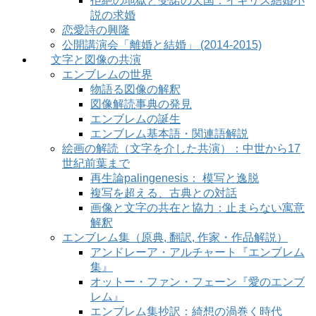
拒絶の地獄と受諾の天国：イギリス結婚小
説の求婚
恋愛詩の興隆
公開講演会「離婚と結婚」 (2014-2015)
文字と図像の共演
エンブレムの世界
物語る図像の解釈
図像解読事典の発見
エンブレムの誕生
エンブレム基本語・関連語解説
絵画の解読（文字を介した共演）：中世から17
世紀前葉まで
再生論palingenesis： 模写と逸脱
複写を超える、古典との対話
画像と文字の共在と協力：止まらない寓意
解釈
エンブレム集（原典, 翻訳, 作家・作品解説）
アンドレーア・アルチャート『エンブレム
集』
オットー・ファン・フェーン『愛のエンブ
レム』
エンブレム集抄訳：綺想の渦巻く時代