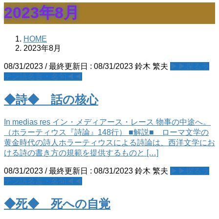
2023年8月
HOME
2023年8月
08/31/2023
/ 最終更新日 :
08/31/2023
鈴木 繁夫
▶▶探るラ
テン語名言・名句◀◀
◆詩◆ 話の核心
In medias res イン・メディアース・レース 物事の中途へ。
（ホラーティウス『詩論』148行） ■解説■ ローマ文学の
黄金時代の詩人ホラーティウスによる詩論は、西洋文学にお
ける詩の書き方の規範を提供するものと […]
08/31/2023
/ 最終更新日 :
08/31/2023
鈴木 繁夫
▶▶探るラ
テン語名言・名句◀◀
◆死◆ 死への自覚