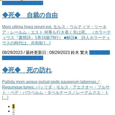
テン語名言・名句◀◀
◆死◆ 自裁の自由
Mors ultima linea rerum est. モルス・ウルティマ・リーネ
ア・レールム・エスト 何事も行き着く先は死。 （ホラーテ
ィウス『書簡詩』1巻16篇79行） ■解説■ 詩人ホラーティ
ウスの時代は、共和制 […]
08/29/2023
/ 最終更新日 :
08/29/2023
鈴木 繁夫
▶▶探るラ
テン語名言・名句◀◀
◆死◆ 死の訪れ
Pallida mors aequo pulsat pede pauperum tabernas／
Regumque turres. パッリダ・モルス・アエクオー・プルサ
ト・ペデ・パウペルム・タベルナース／レーグムクエ・ト
[…]
ペ
1
投
ペ
2
ー