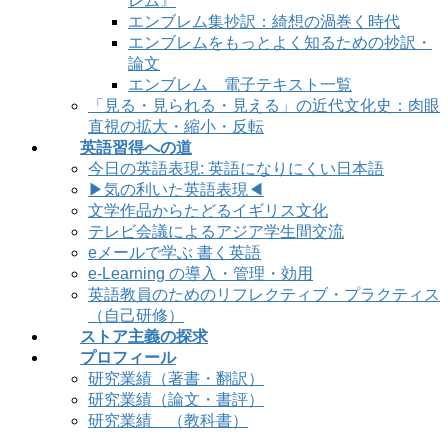
レム』
エンブレム集抄訳：綺想の渦巻く時代
エンブレムをもっとよく知るための抄訳・
論文
エンブレム 電子テキスト一覧
「見る・見られる・見える」の近代文化史：肉眼
直視の拡大・縮小・反転
英語習得への道
今日の英語表現: 英語になりにくい日本語
▶気の利いた英語表現◀
文学作品からたどるイギリス文化
テレビ会議によるアジア学生間交流
eメールで学ぶ 書く英語
e-Learning の導入・管理・効用
英語教員のためのリフレクティブ・プラクティス
（自己研修）
ストア主義の探求
プロフィール
研究業績（著書・翻訳）
研究業績（論文・書評）
研究業績 （教科書）