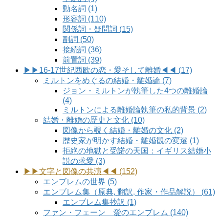
動名詞 (1)
形容詞 (110)
関係詞・疑問詞 (15)
副詞 (50)
接続詞 (36)
前置詞 (39)
▶▶16-17世紀西欧の恋・愛そして離婚◀◀ (17)
ミルトンをめぐるの結婚・離婚論 (7)
ジョン・ミルトンが執筆した4つの離婚論
(4)
ミルトンによる離婚論執筆の私的背景 (2)
結婚・離婚の歴史と文化 (10)
図像から覗く結婚・離婚の文化 (2)
歴史家が明かす結婚・離婚観の変遷 (1)
拒絶の地獄と受諾の天国：イギリス結婚小
説の求愛 (3)
▶▶文字と図像の共演◀◀ (152)
エンブレムの世界 (5)
エンブレム集（原典, 翻訳, 作家・作品解説） (61)
エンブレム集抄訳 (1)
ファン・フェーン 愛のエンブレム (140)