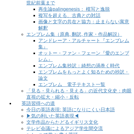
世紀前葉まで
再生論palingenesis： 模写と逸脱
複写を超える、古典との対話
画像と文字の共在と協力：止まらない寓意
解釈
エンブレム集（原典, 翻訳, 作家・作品解説）
アンドレーア・アルチャート『エンブレム
集』
オットー・ファン・フェーン『愛のエンブ
レム』
エンブレム集抄訳：綺想の渦巻く時代
エンブレムをもっとよく知るための抄訳・
論文
エンブレム 電子テキスト一覧
「見る・見られる・見える」の近代文化史：肉眼
直視の拡大・縮小・反転
英語習得への道
今日の英語表現: 英語になりにくい日本語
▶気の利いた英語表現◀
文学作品からたどるイギリス文化
テレビ会議によるアジア学生間交流