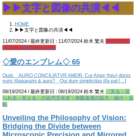
▶▶文字と図像の共演◀◀
HOME
▶▶文字と図像の共演◀◀
11/07/2024
/ 最終更新日 :
11/07/2024
鈴木 繁夫
ファン・フ
ェーン 愛のエンブレム
◇愛のエンブレム◇ 65
Ouid. AURO CONCILIATVR AMOR. Cur Amor (heu) donis
nunc illaquearis & auro? Qui dum simplicitas illa pat […]
08/19/2024
/ 最終更新日 :
08/19/2024
鈴木 繁夫
「見る・見
られる・見える」の近代文化史：肉眼直視の拡大・縮小・反
転
Unveiling the Philosophy of Vision:
Bridging the Divide between
Microscopic Precision and Mirrored