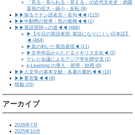
「見る・見られる・見える」の近代文化史：肉眼
直視の拡大・縮小・反転 (9)
▶▶探るラテン語名言・名句◀◀ (115)
▶▶中動態の世界：気の復権◀◀ (1)
▶▶英語習得への道◀◀ (486)
▶【今日の英語表現: 英語になりにくい日本語】
◀ (464)
▶気の利いた英語表現◀ (11)
▶文学作品からたどるイギリス文化◀ (2)
テレビ会議によるアジア学生間交流 (1)
e-Learning の導入・管理・効用 (8)
▶▶人文学の基本文献・名著の要約◀◀ (10)
▶▶要言集◀◀ (8)
情報 (25)
アーカイブ
2026年7月
2025年10月