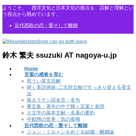
コ
ナ
ようこそ。 西洋文化と日本文化の接点を、誤解と理解とい
ン
ビ
う視点から眺めています。
テ
ゲ
近代西欧の恋・愛そして離婚
ン
ー
ツ
シ
に
ョ
移
ン
動
に
鈴木 繁夫 ssuzuki AT nagoya-u.jp
移
動
Home
言葉の感覚を育む
危うい英文読解
研く英語感覚: 二元対立軸ですっきり捉える英文
法
探るラテン語名言・名句
要言集：著作の中で輝く言葉と表現
人文学の基本文献・名著の要約
中動態の世界：気の復権
近代西欧の恋・愛そして離婚
ジョン・ミルトンをめぐる結婚・離婚論