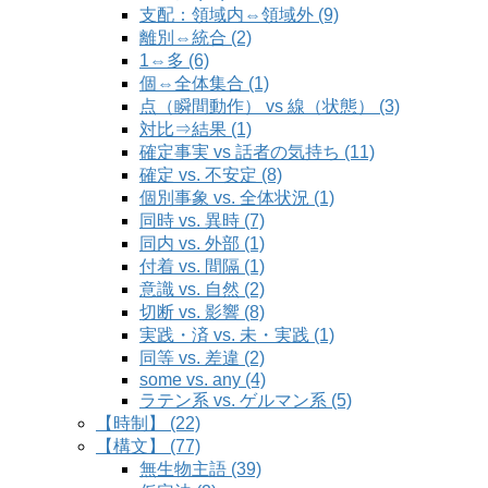
支配：領域内⇔領域外 (9)
離別⇔統合 (2)
1⇔多 (6)
個⇔全体集合 (1)
点（瞬間動作） vs 線（状態） (3)
対比⇒結果 (1)
確定事実 vs 話者の気持ち (11)
確定 vs. 不安定 (8)
個別事象 vs. 全体状況 (1)
同時 vs. 異時 (7)
同内 vs. 外部 (1)
付着 vs. 間隔 (1)
意識 vs. 自然 (2)
切断 vs. 影響 (8)
実践・済 vs. 未・実践 (1)
同等 vs. 差違 (2)
some vs. any (4)
ラテン系 vs. ゲルマン系 (5)
【時制】 (22)
【構文】 (77)
無生物主語 (39)