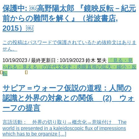
保護中: ￼高野陽太郎 『鏡映反転－紀元
前からの難問を解く』（岩波書店,
2015）￼
この投稿はパスワードで保護されているため抜粋文はありま
せん。
10/19/2023
/ 最終更新日 :
10/19/2023
鈴木 繁夫
「見る・見
られる・見える」の近代文化史：肉眼直視の拡大・縮小・反
転
サピア＝ウォーフ仮説の道程：人間の
認識と外界の対象との関係 (2) ウォ
ーフの提言
言語活動： 外界の切り取り→概念化→意味付け The
world is presented in a kaleidoscopic flux of impressions
which has to be organize […]