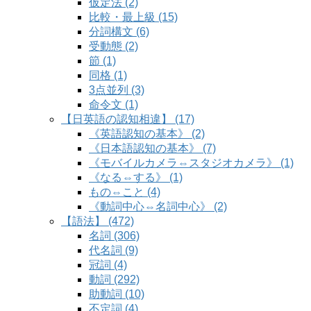
仮定法 (2)
比較・最上級 (15)
分詞構文 (6)
受動態 (2)
節 (1)
同格 (1)
3点並列 (3)
命令文 (1)
【日英語の認知相違】 (17)
《英語認知の基本》 (2)
《日本語認知の基本》 (7)
《モバイルカメラ⇔スタジオカメラ》 (1)
《なる⇔する》 (1)
もの⇔こと (4)
《動詞中心⇔名詞中心》 (2)
【語法】 (472)
名詞 (306)
代名詞 (9)
冠詞 (4)
動詞 (292)
助動詞 (10)
不定詞 (4)