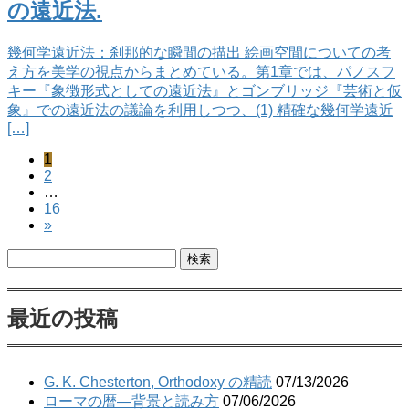
の遠近法.
幾何学遠近法：刹那的な瞬間の描出 絵画空間についての考
え方を美学の視点からまとめている。第1章では、パノスフ
キー『象徴形式としての遠近法』とゴンブリッジ『芸術と仮
象』での遠近法の議論を利用しつつ、(1) 精確な幾何学遠近
[…]
ペ
1
投
ペ
2
ー
稿
…
ー
ジ
ペ
16
ジ
ナ
»
ー
ジ
ビ
検
索:
ゲ
ー
最近の投稿
シ
ョ
G. K. Chesterton, Orthodoxy の精読
07/13/2026
ン
ローマの暦―背景と読み方
07/06/2026