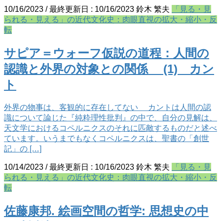
10/16/2023
/ 最終更新日 :
10/16/2023
鈴木 繁夫
「見る・見
られる・見える」の近代文化史：肉眼直視の拡大・縮小・反
転
サピア＝ウォーフ仮説の道程：人間の
認識と外界の対象との関係 (1) カン
ト
外界の物事は、客観的に存在してない カントは人間の認
識について論じた『純粋理性批判』の中で、自分の見解は、
天文学におけるコペルニクスのそれに匹敵するものだと述べ
ています。いうまでもなくコペルニクスは、聖書の「創世
記」の […]
10/14/2023
/ 最終更新日 :
10/16/2023
鈴木 繁夫
「見る・見
られる・見える」の近代文化史：肉眼直視の拡大・縮小・反
転
佐藤康邦. 絵画空間の哲学: 思想史の中