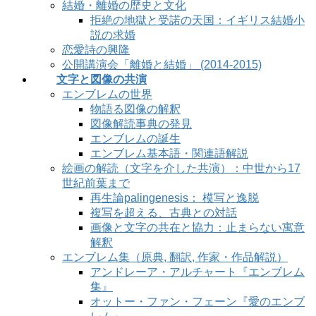
結婚・離婚の歴史と文化
拒絶の地獄と受諾の天国：イギリス結婚小
説の求婚
恋愛詩の興隆
公開講演会「離婚と結婚」 (2014-2015)
文字と図像の共演
エンブレムの世界
物語る図像の解釈
図像解読事典の発見
エンブレムの誕生
エンブレム基本語・関連語解説
絵画の解読（文字を介した共演）：中世から17
世紀前葉まで
再生論palingenesis： 模写と逸脱
複写を超える、古典との対話
画像と文字の共在と協力：止まらない寓意
解釈
エンブレム集（原典, 翻訳, 作家・作品解説）
アンドレーア・アルチャート『エンブレム
集』
オットー・ファン・フェーン『愛のエンブ