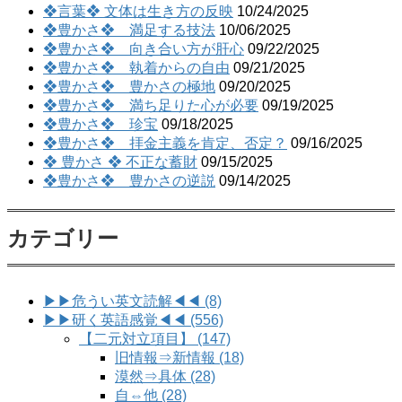
❖言葉❖ 文体は生き方の反映
10/24/2025
❖豊かさ❖ 満足する技法
10/06/2025
❖豊かさ❖ 向き合い方が肝心
09/22/2025
❖豊かさ❖ 執着からの自由
09/21/2025
❖豊かさ❖ 豊かさの極地
09/20/2025
❖豊かさ❖ 満ち足りた心が必要
09/19/2025
❖豊かさ❖ 珍宝
09/18/2025
❖豊かさ❖ 拝金主義を肯定、否定？
09/16/2025
❖ 豊かさ ❖ 不正な蓄財
09/15/2025
❖豊かさ❖ 豊かさの逆説
09/14/2025
カテゴリー
▶▶危うい英文読解◀◀ (8)
▶▶研く英語感覚◀◀ (556)
【二元対立項目】 (147)
旧情報⇒新情報 (18)
漠然⇒具体 (28)
自⇔他 (28)