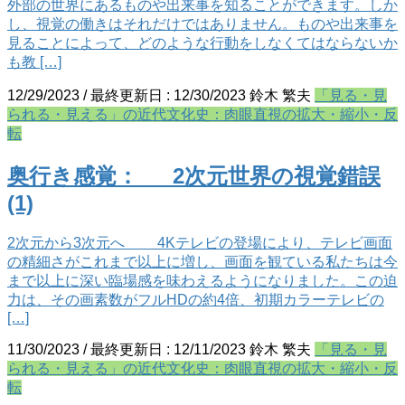
外部の世界にあるものや出来事を知ることができます。しか
し、視覚の働きはそれだけではありません。ものや出来事を
見ることによって、どのような行動をしなくてはならないか
も教 […]
12/29/2023
/ 最終更新日 :
12/30/2023
鈴木 繁夫
「見る・見
られる・見える」の近代文化史：肉眼直視の拡大・縮小・反
転
奥行き感覚： 2次元世界の視覚錯誤
(1)
2次元から3次元へ 4Kテレビの登場により、テレビ画面
の精細さがこれまで以上に増し、画面を観ている私たちは今
まで以上に深い臨場感を味わえるようになりました。この迫
力は、その画素数がフルHDの約4倍、初期カラーテレビの
[…]
11/30/2023
/ 最終更新日 :
12/11/2023
鈴木 繁夫
「見る・見
られる・見える」の近代文化史：肉眼直視の拡大・縮小・反
転