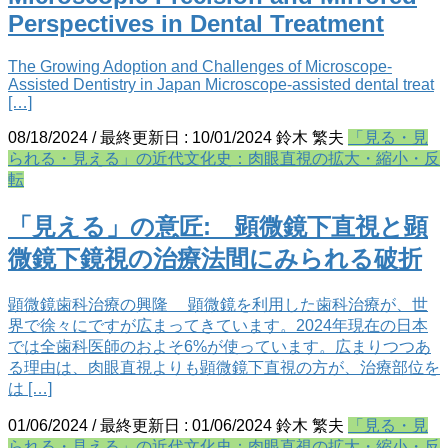
Perspectives in Dental Treatment
The Growing Adoption and Challenges of Microscope-
Assisted Dentistry in Japan Microscope-assisted dental treat
[…]
08/18/2024
/ 最終更新日 :
10/01/2024
鈴木 繁夫
「見る・見
られる・見える」の近代文化史：肉眼直視の拡大・縮小・反
転
「見える」の意匠: 顕微鏡下直視と顕
微鏡下鏡視の治療法間にみられる破折
顕微鏡歯科治療の興隆 顕微鏡を利用した歯科治療が、世
界で徐々にですが広まってきています。2024年現在の日本
では全歯科医師のおよそ6%が使っています。広まりつつあ
る理由は、肉眼直視よりも顕微鏡下直視の方が、治療部位を
は […]
01/06/2024
/ 最終更新日 :
01/06/2024
鈴木 繁夫
「見る・見
られる・見える」の近代文化史：肉眼直視の拡大・縮小・反