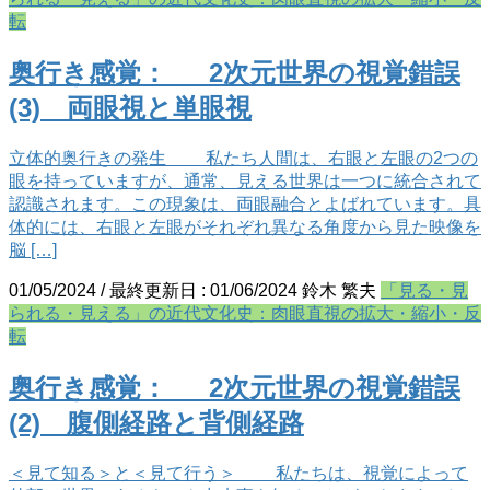
転
奥行き感覚： 2次元世界の視覚錯誤
(3) 両眼視と単眼視
立体的奥行きの発生 私たち人間は、右眼と左眼の2つの
眼を持っていますが、通常、見える世界は一つに統合されて
認識されます。この現象は、両眼融合とよばれています。具
体的には、右眼と左眼がそれぞれ異なる角度から見た映像を
脳 […]
01/05/2024
/ 最終更新日 :
01/06/2024
鈴木 繁夫
「見る・見
られる・見える」の近代文化史：肉眼直視の拡大・縮小・反
転
奥行き感覚： 2次元世界の視覚錯誤
(2) 腹側経路と背側経路
＜見て知る＞と＜見て行う＞ 私たちは、視覚によって