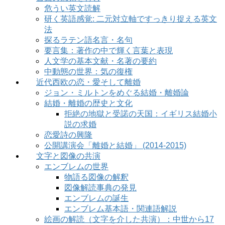
危うい英文読解
研く英語感覚: 二元対立軸ですっきり捉える英文
法
探るラテン語名言・名句
要言集：著作の中で輝く言葉と表現
人文学の基本文献・名著の要約
中動態の世界：気の復権
近代西欧の恋・愛そして離婚
ジョン・ミルトンをめぐる結婚・離婚論
結婚・離婚の歴史と文化
拒絶の地獄と受諾の天国：イギリス結婚小
説の求婚
恋愛詩の興隆
公開講演会「離婚と結婚」 (2014-2015)
文字と図像の共演
エンブレムの世界
物語る図像の解釈
図像解読事典の発見
エンブレムの誕生
エンブレム基本語・関連語解説
絵画の解読（文字を介した共演）：中世から17