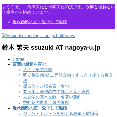
コ
ナ
ようこそ。 西洋文化と日本文化の接点を、誤解と理解とい
ン
ビ
う視点から眺めています。
テ
ゲ
近代西欧の恋・愛そして離婚
ン
ー
ツ
シ
に
ョ
移
ン
動
に
鈴木 繁夫 ssuzuki AT nagoya-u.jp
移
動
Home
言葉の感覚を育む
危うい英文読解
研く英語感覚: 二元対立軸ですっきり捉える英文
法
探るラテン語名言・名句
要言集：著作の中で輝く言葉と表現
人文学の基本文献・名著の要約
中動態の世界：気の復権
近代西欧の恋・愛そして離婚
ジョン・ミルトンをめぐる結婚・離婚論