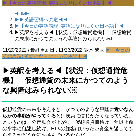
▶【今日の英語表現: 英語になりにくい日本語】◀
HOME
▶▶英語習得への道◀◀
▶【今日の英語表現: 英語になりにくい日本語】◀
▶英訳を考える◀【状況：仮想通貨危機】 仮想通貨
の未来にかつてのような興隆はみられない￼
11/20/2022
/ 最終更新日 :
11/23/2022
鈴木 繁夫
▶【今日の
英語表現: 英語になりにくい日本語】◀
▶英訳を考える◀【状況：仮想通貨危
機】 仮想通貨の未来にかつてのよう
な興隆はみられない￼
仮想通貨の未来を考えると、かつてのような興隆に
近いなん
らかの事態がやってくる
とは次第に信じがたくなっている。
というのは、公定歩合が上がり、仮想通貨価格は
二年以上前
の水準
に
低迷し続け
、FTXの顧客はいったい資金を返しても
らえるかどうか気を揉んでいるからだ。