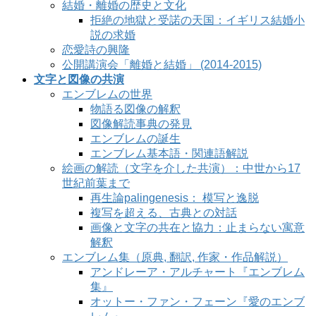
結婚・離婚の歴史と文化
拒絶の地獄と受諾の天国：イギリス結婚小
説の求婚
恋愛詩の興隆
公開講演会「離婚と結婚」 (2014-2015)
文字と図像の共演
エンブレムの世界
物語る図像の解釈
図像解読事典の発見
エンブレムの誕生
エンブレム基本語・関連語解説
絵画の解読（文字を介した共演）：中世から17
世紀前葉まで
再生論palingenesis： 模写と逸脱
複写を超える、古典との対話
画像と文字の共在と協力：止まらない寓意
解釈
エンブレム集（原典, 翻訳, 作家・作品解説）
アンドレーア・アルチャート『エンブレム
集』
オットー・ファン・フェーン『愛のエンブ