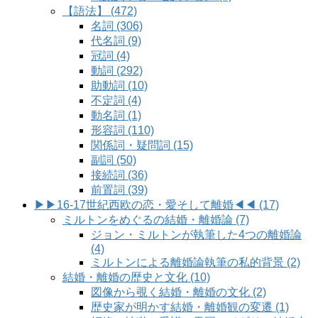
【語法】 (472)
名詞 (306)
代名詞 (9)
冠詞 (4)
動詞 (292)
助動詞 (10)
不定詞 (4)
動名詞 (1)
形容詞 (110)
関係詞・疑問詞 (15)
副詞 (50)
接続詞 (36)
前置詞 (39)
▶▶16-17世紀西欧の恋・愛そして離婚◀◀ (17)
ミルトンをめぐるの結婚・離婚論 (7)
ジョン・ミルトンが執筆した4つの離婚論
(4)
ミルトンによる離婚論執筆の私的背景 (2)
結婚・離婚の歴史と文化 (10)
図像から覗く結婚・離婚の文化 (2)
歴史家が明かす結婚・離婚観の変遷 (1)