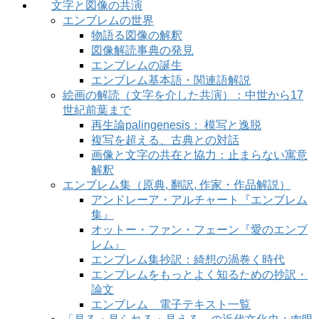
文字と図像の共演
エンブレムの世界
物語る図像の解釈
図像解読事典の発見
エンブレムの誕生
エンブレム基本語・関連語解説
絵画の解読（文字を介した共演）：中世から17
世紀前葉まで
再生論palingenesis： 模写と逸脱
複写を超える、古典との対話
画像と文字の共在と協力：止まらない寓意
解釈
エンブレム集（原典, 翻訳, 作家・作品解説）
アンドレーア・アルチャート『エンブレム
集』
オットー・ファン・フェーン『愛のエンブ
レム』
エンブレム集抄訳：綺想の渦巻く時代
エンブレムをもっとよく知るための抄訳・
論文
エンブレム 電子テキスト一覧