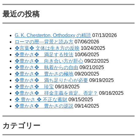
最近の投稿
G. K. Chesterton, Orthodoxy の精読
07/13/2026
ローマの暦―背景と読み方
07/06/2026
❖言葉❖ 文体は生き方の反映
10/24/2025
❖豊かさ❖ 満足する技法
10/06/2025
❖豊かさ❖ 向き合い方が肝心
09/22/2025
❖豊かさ❖ 執着からの自由
09/21/2025
❖豊かさ❖ 豊かさの極地
09/20/2025
❖豊かさ❖ 満ち足りた心が必要
09/19/2025
❖豊かさ❖ 珍宝
09/18/2025
❖豊かさ❖ 拝金主義を肯定、否定？
09/16/2025
❖ 豊かさ ❖ 不正な蓄財
09/15/2025
❖豊かさ❖ 豊かさの逆説
09/14/2025
カテゴリー