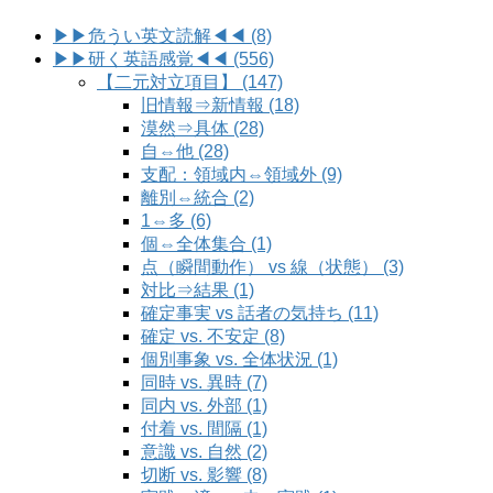
▶▶危うい英文読解◀◀ (8)
▶▶研く英語感覚◀◀ (556)
【二元対立項目】 (147)
旧情報⇒新情報 (18)
漠然⇒具体 (28)
自⇔他 (28)
支配：領域内⇔領域外 (9)
離別⇔統合 (2)
1⇔多 (6)
個⇔全体集合 (1)
点（瞬間動作） vs 線（状態） (3)
対比⇒結果 (1)
確定事実 vs 話者の気持ち (11)
確定 vs. 不安定 (8)
個別事象 vs. 全体状況 (1)
同時 vs. 異時 (7)
同内 vs. 外部 (1)
付着 vs. 間隔 (1)
意識 vs. 自然 (2)
切断 vs. 影響 (8)