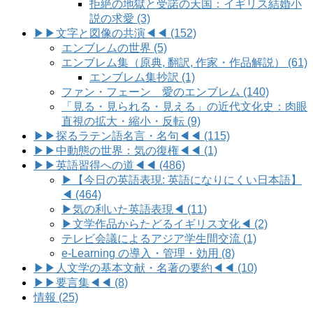
拒絶の地獄と受諾の天国：イギリス結婚小
説の求愛 (3)
▶▶文字と図像の共演◀◀ (152)
エンブレムの世界 (5)
エンブレム集（原典, 翻訳, 作家・作品解説） (61)
エンブレム集抄訳 (1)
ファン・フェーン 愛のエンブレム (140)
「見る・見られる・見える」の近代文化史：肉眼
直視の拡大・縮小・反転 (9)
▶▶探るラテン語名言・名句◀◀ (115)
▶▶中動態の世界：気の復権◀◀ (1)
▶▶英語習得への道◀◀ (486)
▶【今日の英語表現: 英語になりにくい日本語】
◀ (464)
▶気の利いた英語表現◀ (11)
▶文学作品からたどるイギリス文化◀ (2)
テレビ会議によるアジア学生間交流 (1)
e-Learning の導入・管理・効用 (8)
▶▶人文学の基本文献・名著の要約◀◀ (10)
▶▶要言集◀◀ (8)
情報 (25)