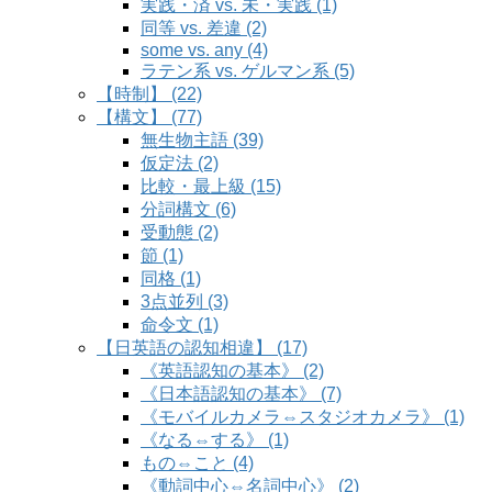
実践・済 vs. 未・実践 (1)
同等 vs. 差違 (2)
some vs. any (4)
ラテン系 vs. ゲルマン系 (5)
【時制】 (22)
【構文】 (77)
無生物主語 (39)
仮定法 (2)
比較・最上級 (15)
分詞構文 (6)
受動態 (2)
節 (1)
同格 (1)
3点並列 (3)
命令文 (1)
【日英語の認知相違】 (17)
《英語認知の基本》 (2)
《日本語認知の基本》 (7)
《モバイルカメラ⇔スタジオカメラ》 (1)
《なる⇔する》 (1)
もの⇔こと (4)
《動詞中心⇔名詞中心》 (2)