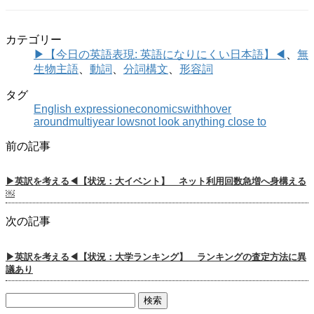
カテゴリー
▶【今日の英語表現: 英語になりにくい日本語】◀
、
無
生物主語
、
動詞
、
分詞構文
、
形容詞
タグ
English expression
economics
with
hover
around
multiyear lows
not look anything close to
前の記事
▶英訳を考える◀【状況：大イベント】 ネット利用回数急増へ身構える
￼
次の記事
▶英訳を考える◀【状況：大学ランキング】 ランキングの査定方法に異
議あり
検
索: