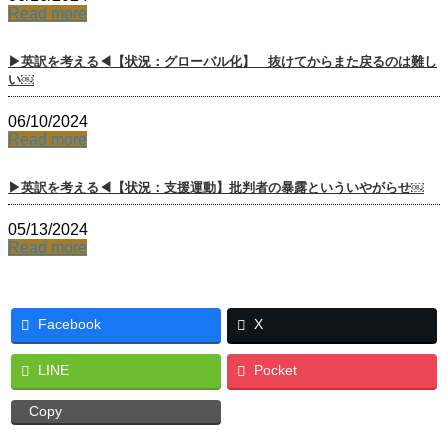
Read more
▶英訳を考える◀【状況：グローバル化】 抜けてからまた戻るのは難し
い￼
06/10/2024
Read more
▶英訳を考える◀【状況：支援運動】批判者の暴露といういやがらせ￼
05/13/2024
Read more
Facebook
X
LINE
Pocket
Copy