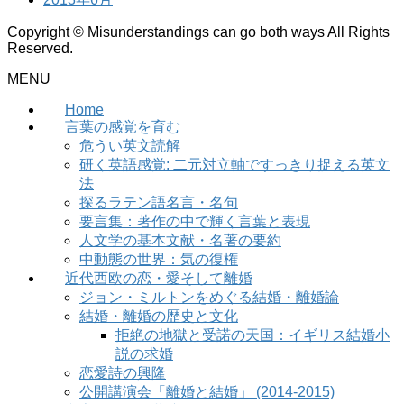
Copyright © Misunderstandings can go both ways All Rights
Reserved.
MENU
Home
言葉の感覚を育む
危うい英文読解
研く英語感覚: 二元対立軸ですっきり捉える英文
法
探るラテン語名言・名句
要言集：著作の中で輝く言葉と表現
人文学の基本文献・名著の要約
中動態の世界：気の復権
近代西欧の恋・愛そして離婚
ジョン・ミルトンをめぐる結婚・離婚論
結婚・離婚の歴史と文化
拒絶の地獄と受諾の天国：イギリス結婚小
説の求婚
恋愛詩の興隆
公開講演会「離婚と結婚」 (2014-2015)