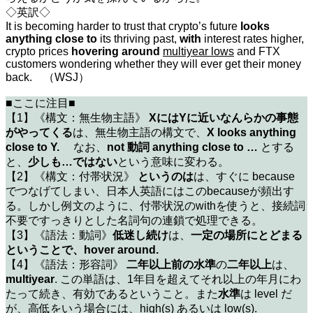
◇英訳◇
It is becoming harder to trust that crypto’s future
looks
anything close to
its thriving past,
with
interest rates higher,
crypto prices
hovering around
multiyear lows
and FTX
customers wondering whether they will ever get their money
back. （WSJ）
■ここに注目■
【1】《構文：無生物主語》
XにはYに近いなんらかの事態
がやってくる
は、無生物主語の構文で、
X looks anything
close to Y.
なお、
not 動詞 anything close to …
とする
と、
少しも…ではない
という意味に変わる。
【2】《構文：付帯状況》
というのは
は、すぐに because
でつなげてしまい、日本人英語にはこのbecauseが頻出す
る。しかし例文のように、付帯状況のwithを使うと、接続詞
不要ですっきりとした名詞句の連鎖で処理できる。
【3】《語法：動詞》
低迷し続け
は、
一定の場所にとどまる
ということで、hover around.
【4】《語法：形容詞》
二年以上前の水準
の
二年以上
は、
multiyear
. この単語は、1年目を超えてそれ以上の年月にわ
たって続き、有効であるということ。また
水準
は level だ
が、高低をいう場合には、high(s) あるいは low(s).