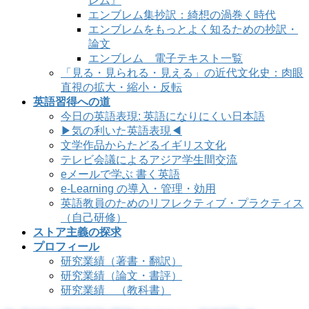
レム』
エンブレム集抄訳：綺想の渦巻く時代
エンブレムをもっとよく知るための抄訳・
論文
エンブレム 電子テキスト一覧
「見る・見られる・見える」の近代文化史：肉眼
直視の拡大・縮小・反転
英語習得への道
今日の英語表現: 英語になりにくい日本語
▶気の利いた英語表現◀
文学作品からたどるイギリス文化
テレビ会議によるアジア学生間交流
eメールで学ぶ 書く英語
e-Learning の導入・管理・効用
英語教員のためのリフレクティブ・プラクティス
（自己研修）
ストア主義の探求
プロフィール
研究業績（著書・翻訳）
研究業績（論文・書評）
研究業績 （教科書）