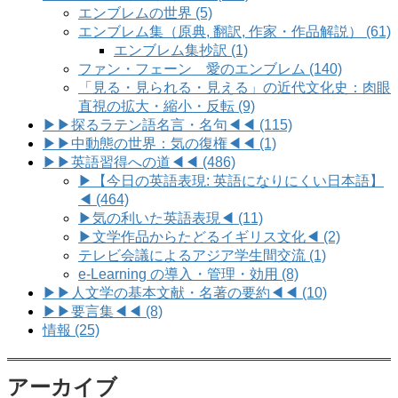
エンブレムの世界 (5)
エンブレム集（原典, 翻訳, 作家・作品解説） (61)
エンブレム集抄訳 (1)
ファン・フェーン 愛のエンブレム (140)
「見る・見られる・見える」の近代文化史：肉眼
直視の拡大・縮小・反転 (9)
▶▶探るラテン語名言・名句◀◀ (115)
▶▶中動態の世界：気の復権◀◀ (1)
▶▶英語習得への道◀◀ (486)
▶【今日の英語表現: 英語になりにくい日本語】
◀ (464)
▶気の利いた英語表現◀ (11)
▶文学作品からたどるイギリス文化◀ (2)
テレビ会議によるアジア学生間交流 (1)
e-Learning の導入・管理・効用 (8)
▶▶人文学の基本文献・名著の要約◀◀ (10)
▶▶要言集◀◀ (8)
情報 (25)
アーカイブ