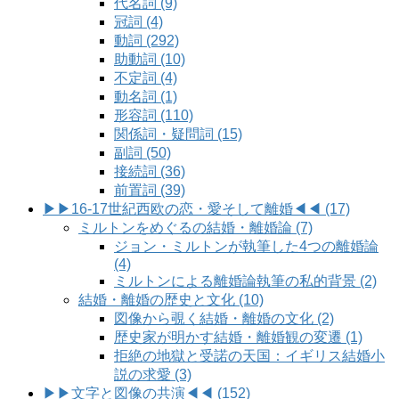
代名詞 (9)
冠詞 (4)
動詞 (292)
助動詞 (10)
不定詞 (4)
動名詞 (1)
形容詞 (110)
関係詞・疑問詞 (15)
副詞 (50)
接続詞 (36)
前置詞 (39)
▶▶16-17世紀西欧の恋・愛そして離婚◀◀ (17)
ミルトンをめぐるの結婚・離婚論 (7)
ジョン・ミルトンが執筆した4つの離婚論
(4)
ミルトンによる離婚論執筆の私的背景 (2)
結婚・離婚の歴史と文化 (10)
図像から覗く結婚・離婚の文化 (2)
歴史家が明かす結婚・離婚観の変遷 (1)
拒絶の地獄と受諾の天国：イギリス結婚小
説の求愛 (3)
▶▶文字と図像の共演◀◀ (152)