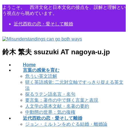
コ
ナ
ようこそ。 西洋文化と日本文化の接点を、誤解と理解とい
ン
ビ
う視点から眺めています。
テ
ゲ
近代西欧の恋・愛そして離婚
ン
ー
ツ
シ
に
ョ
移
ン
動
に
鈴木 繁夫 ssuzuki AT nagoya-u.jp
移
動
Home
言葉の感覚を育む
危うい英文読解
研く英語感覚: 二元対立軸ですっきり捉える英文
法
探るラテン語名言・名句
要言集：著作の中で輝く言葉と表現
人文学の基本文献・名著の要約
中動態の世界：気の復権
近代西欧の恋・愛そして離婚
ジョン・ミルトンをめぐる結婚・離婚論