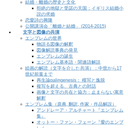
結婚・離婚の歴史と文化
拒絶の地獄と受諾の天国：イギリス結婚小
説の求婚
恋愛詩の興隆
公開講演会「離婚と結婚」 (2014-2015)
文字と図像の共演
エンブレムの世界
物語る図像の解釈
図像解読事典の発見
エンブレムの誕生
エンブレム基本語・関連語解説
絵画の解読（文字を介した共演）：中世から17
世紀前葉まで
再生論palingenesis： 模写と逸脱
複写を超える、古典との対話
画像と文字の共在と協力：止まらない寓意
解釈
エンブレム集（原典, 翻訳, 作家・作品解説）
アンドレーア・アルチャート『エンブレム
集』
オットー・ファン・フェーン『愛のエンブ