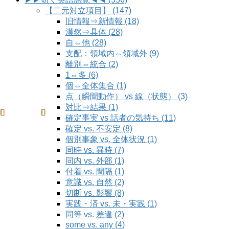
【二元対立項目】 (147)
旧情報⇒新情報 (18)
漠然⇒具体 (28)
自⇔他 (28)
支配：領域内⇔領域外 (9)
離別⇔統合 (2)
1⇔多 (6)
個⇔全体集合 (1)
点（瞬間動作） vs 線（状態） (3)
対比⇒結果 (1)
確定事実 vs 話者の気持ち (11)
確定 vs. 不安定 (8)
個別事象 vs. 全体状況 (1)
同時 vs. 異時 (7)
同内 vs. 外部 (1)
付着 vs. 間隔 (1)
意識 vs. 自然 (2)
切断 vs. 影響 (8)
実践・済 vs. 未・実践 (1)
同等 vs. 差違 (2)
some vs. any (4)