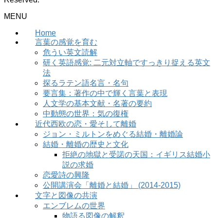
MENU
Home
言葉の感覚を育む
危うい英文読解
研く英語感覚: 二元対立軸ですっきり捉える英文
法
探るラテン語名言・名句
要言集：著作の中で輝く言葉と表現
人文学の基本文献・名著の要約
中動態の世界：気の復権
近代西欧の恋・愛そして離婚
ジョン・ミルトンをめぐる結婚・離婚論
結婚・離婚の歴史と文化
拒絶の地獄と受諾の天国：イギリス結婚小
説の求婚
恋愛詩の興隆
公開講演会「離婚と結婚」 (2014-2015)
文字と図像の共演
エンブレムの世界
物語る図像の解釈