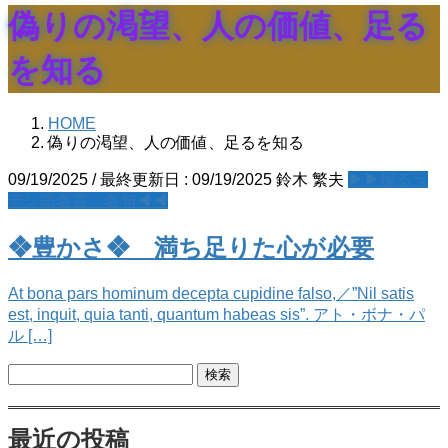
偽りの渇望、人の価値、足る
を知る
HOME
偽りの渇望、人の価値、足るを知る
09/19/2025
/ 最終更新日 :
09/19/2025
鈴木 繁夫
▶▶探るラ
テン語名言・名句◀◀
❖豊かさ❖ 満ち足りた心が必要
At bona pars hominum decepta cupidine falso,／”Nil satis
est, inquit, quia tanti, quantum habeas sis”. アト・ボナ・パ
ル […]
検
索:
最近の投稿