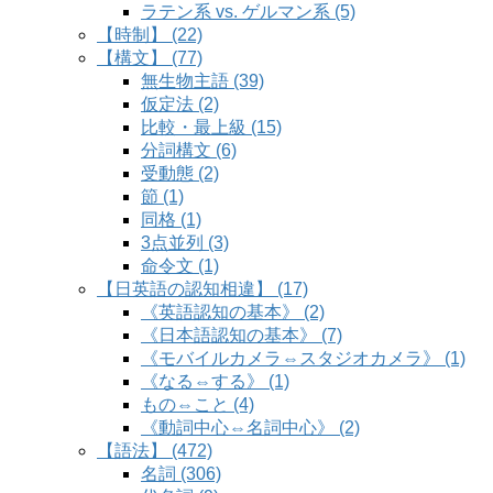
ラテン系 vs. ゲルマン系 (5)
【時制】 (22)
【構文】 (77)
無生物主語 (39)
仮定法 (2)
比較・最上級 (15)
分詞構文 (6)
受動態 (2)
節 (1)
同格 (1)
3点並列 (3)
命令文 (1)
【日英語の認知相違】 (17)
《英語認知の基本》 (2)
《日本語認知の基本》 (7)
《モバイルカメラ⇔スタジオカメラ》 (1)
《なる⇔する》 (1)
もの⇔こと (4)
《動詞中心⇔名詞中心》 (2)
【語法】 (472)
名詞 (306)