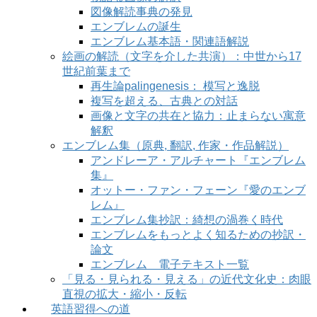
図像解読事典の発見
エンブレムの誕生
エンブレム基本語・関連語解説
絵画の解読（文字を介した共演）：中世から17
世紀前葉まで
再生論palingenesis： 模写と逸脱
複写を超える、古典との対話
画像と文字の共在と協力：止まらない寓意
解釈
エンブレム集（原典, 翻訳, 作家・作品解説）
アンドレーア・アルチャート『エンブレム
集』
オットー・ファン・フェーン『愛のエンブ
レム』
エンブレム集抄訳：綺想の渦巻く時代
エンブレムをもっとよく知るための抄訳・
論文
エンブレム 電子テキスト一覧
「見る・見られる・見える」の近代文化史：肉眼
直視の拡大・縮小・反転
英語習得への道