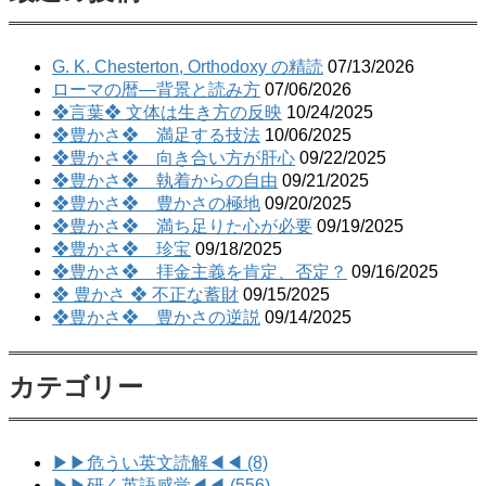
G. K. Chesterton, Orthodoxy の精読
07/13/2026
ローマの暦―背景と読み方
07/06/2026
❖言葉❖ 文体は生き方の反映
10/24/2025
❖豊かさ❖ 満足する技法
10/06/2025
❖豊かさ❖ 向き合い方が肝心
09/22/2025
❖豊かさ❖ 執着からの自由
09/21/2025
❖豊かさ❖ 豊かさの極地
09/20/2025
❖豊かさ❖ 満ち足りた心が必要
09/19/2025
❖豊かさ❖ 珍宝
09/18/2025
❖豊かさ❖ 拝金主義を肯定、否定？
09/16/2025
❖ 豊かさ ❖ 不正な蓄財
09/15/2025
❖豊かさ❖ 豊かさの逆説
09/14/2025
カテゴリー
▶▶危うい英文読解◀◀ (8)
▶▶研く英語感覚◀◀ (556)