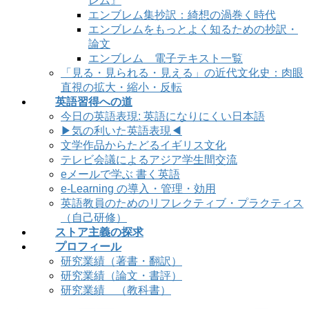
レム』
エンブレム集抄訳：綺想の渦巻く時代
エンブレムをもっとよく知るための抄訳・
論文
エンブレム 電子テキスト一覧
「見る・見られる・見える」の近代文化史：肉眼
直視の拡大・縮小・反転
英語習得への道
今日の英語表現: 英語になりにくい日本語
▶気の利いた英語表現◀
文学作品からたどるイギリス文化
テレビ会議によるアジア学生間交流
eメールで学ぶ 書く英語
e-Learning の導入・管理・効用
英語教員のためのリフレクティブ・プラクティス
（自己研修）
ストア主義の探求
プロフィール
研究業績（著書・翻訳）
研究業績（論文・書評）
研究業績 （教科書）