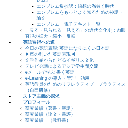
レム』
エンブレム集抄訳：綺想の渦巻く時代
エンブレムをもっとよく知るための抄訳・
論文
エンブレム 電子テキスト一覧
「見る・見られる・見える」の近代文化史：肉眼
直視の拡大・縮小・反転
英語習得への道
今日の英語表現: 英語になりにくい日本語
▶気の利いた英語表現◀
文学作品からたどるイギリス文化
テレビ会議によるアジア学生間交流
eメールで学ぶ 書く英語
e-Learning の導入・管理・効用
英語教員のためのリフレクティブ・プラクティス
（自己研修）
ストア主義の探求
プロフィール
研究業績（著書・翻訳）
研究業績（論文・書評）
研究業績 （教科書）