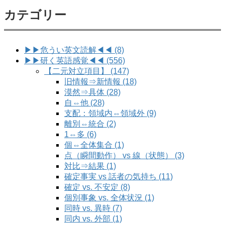
カテゴリー
▶▶危うい英文読解◀◀ (8)
▶▶研く英語感覚◀◀ (556)
【二元対立項目】 (147)
旧情報⇒新情報 (18)
漠然⇒具体 (28)
自⇔他 (28)
支配：領域内⇔領域外 (9)
離別⇔統合 (2)
1⇔多 (6)
個⇔全体集合 (1)
点（瞬間動作） vs 線（状態） (3)
対比⇒結果 (1)
確定事実 vs 話者の気持ち (11)
確定 vs. 不安定 (8)
個別事象 vs. 全体状況 (1)
同時 vs. 異時 (7)
同内 vs. 外部 (1)