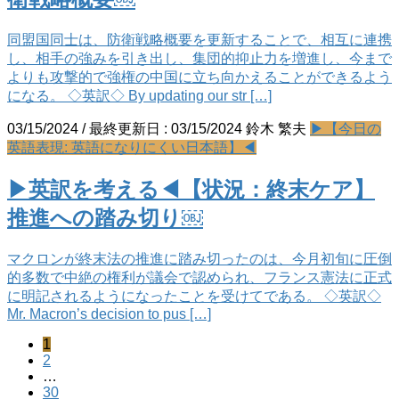
同盟国同士は、防衛戦略概要を更新することで、相互に連携
し、相手の強みを引き出し、集団的抑止力を増進し、今まで
よりも攻撃的で強権の中国に立ち向かえることができるよう
になる。 ◇英訳◇ By updating our str […]
03/15/2024
/ 最終更新日 :
03/15/2024
鈴木 繁夫
▶【今日の
英語表現: 英語になりにくい日本語】◀
▶英訳を考える◀【状況：終末ケア】
推進への踏み切り￼
マクロンが終末法の推進に踏み切ったのは、今月初旬に圧倒
的多数で中絶の権利が議会で認められ、フランス憲法に正式
に明記されるようになったことを受けてである。 ◇英訳◇
Mr. Macron’s decision to pus […]
ペ
1
投
ペ
2
ー
稿
…
ー
ジ
ペ
30
ジ