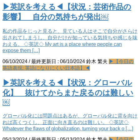
▶英訳を考える◀【状況：芸術作品の
影響】 自分の気持ちが発出￼
私の作品をじっと見ると、見ている人はそこで自分がさらけ
出されてしまうし、自分だけが知っている気持ちや感じを味
わえる。 ◇英訳◇ My art is a place where people can
expose them […]
06/10/2024
/ 最終更新日 :
06/10/2024
鈴木 繁夫
▶【今日の
英語表現: 英語になりにくい日本語】◀
▶英訳を考える◀【状況：グローバル
化】 抜けてからまた戻るのは難しい
￼
グローバル化には問題点はあるが、グローバル化に背を向け
れば高くつくし、正面に向き直るのは難しい。 ◇英訳◇
Whatever the flaws of globalization, turning your back o […]
05/13/2024
/ 最終更新日 :
05/13/2024
鈴木 繁夫
▶【今日の