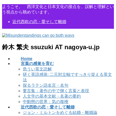
コ
ナ
ようこそ。 西洋文化と日本文化の接点を、誤解と理解とい
ン
ビ
う視点から眺めています。
テ
ゲ
近代西欧の恋・愛そして離婚
ン
ー
ツ
シ
に
ョ
移
ン
動
に
鈴木 繁夫 ssuzuki AT nagoya-u.jp
移
動
Home
言葉の感覚を育む
危うい英文読解
研く英語感覚: 二元対立軸ですっきり捉える英文
法
探るラテン語名言・名句
要言集：著作の中で輝く言葉と表現
人文学の基本文献・名著の要約
中動態の世界：気の復権
近代西欧の恋・愛そして離婚
ジョン・ミルトンをめぐる結婚・離婚論