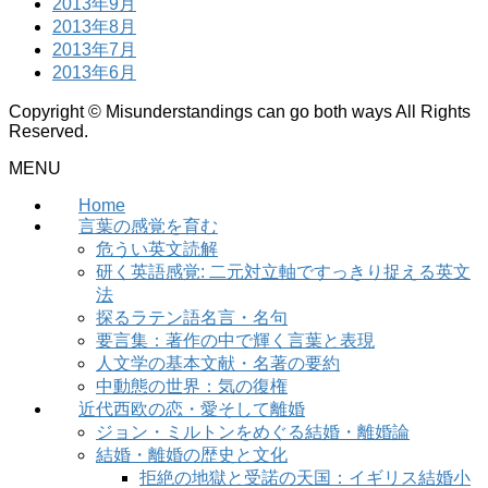
2013年9月
2013年8月
2013年7月
2013年6月
Copyright © Misunderstandings can go both ways All Rights
Reserved.
MENU
Home
言葉の感覚を育む
危うい英文読解
研く英語感覚: 二元対立軸ですっきり捉える英文
法
探るラテン語名言・名句
要言集：著作の中で輝く言葉と表現
人文学の基本文献・名著の要約
中動態の世界：気の復権
近代西欧の恋・愛そして離婚
ジョン・ミルトンをめぐる結婚・離婚論
結婚・離婚の歴史と文化
拒絶の地獄と受諾の天国：イギリス結婚小