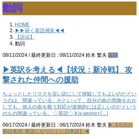
動詞
HOME
▶▶研く英語感覚◀◀
【語法】
動詞
08/11/2024
/ 最終更新日 :
08/11/2024
鈴木 繁夫
名詞
▶英訳を考える◀【状況：新冷戦】 攻
撃された仲間への援助
ちょっとしたリスクを言い訳にして傍観してもよいのだとい
うのは、間違っている。かといって、自分の命の危険をおか
しても、他人の命を救う対応が道徳的には正しいのだという
のもの間違っている。 ◇英訳◇ It is wrong t […]
06/17/2024
/ 最終更新日 :
06/17/2024
鈴木 繁夫
▶【今日の
英語表現: 英語になりにくい日本語】◀