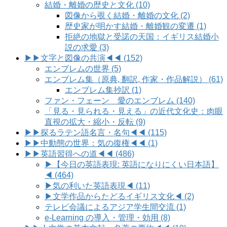
結婚・離婚の歴史と文化 (10)
図像から覗く結婚・離婚の文化 (2)
歴史家が明かす結婚・離婚観の変遷 (1)
拒絶の地獄と受諾の天国：イギリス結婚小
説の求愛 (3)
▶▶文字と図像の共演◀◀ (152)
エンブレムの世界 (5)
エンブレム集（原典, 翻訳, 作家・作品解説） (61)
エンブレム集抄訳 (1)
ファン・フェーン 愛のエンブレム (140)
「見る・見られる・見える」の近代文化史：肉眼
直視の拡大・縮小・反転 (9)
▶▶探るラテン語名言・名句◀◀ (115)
▶▶中動態の世界：気の復権◀◀ (1)
▶▶英語習得への道◀◀ (486)
▶【今日の英語表現: 英語になりにくい日本語】
◀ (464)
▶気の利いた英語表現◀ (11)
▶文学作品からたどるイギリス文化◀ (2)
テレビ会議によるアジア学生間交流 (1)
e-Learning の導入・管理・効用 (8)