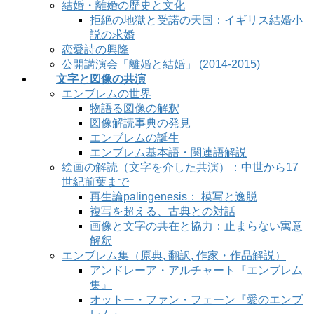
結婚・離婚の歴史と文化
拒絶の地獄と受諾の天国：イギリス結婚小
説の求婚
恋愛詩の興隆
公開講演会「離婚と結婚」 (2014-2015)
文字と図像の共演
エンブレムの世界
物語る図像の解釈
図像解読事典の発見
エンブレムの誕生
エンブレム基本語・関連語解説
絵画の解読（文字を介した共演）：中世から17
世紀前葉まで
再生論palingenesis： 模写と逸脱
複写を超える、古典との対話
画像と文字の共在と協力：止まらない寓意
解釈
エンブレム集（原典, 翻訳, 作家・作品解説）
アンドレーア・アルチャート『エンブレム
集』
オットー・ファン・フェーン『愛のエンブ