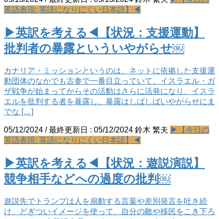
英語表現: 英語になりにくい日本語】◀
▶英訳を考える◀【状況：支援運動】
批判者の暴露といういやがらせ￼
カナリア・ミッションというのは、ネットに依拠した支援運
動団体のなかでも古参で一番目立っていて、イスラエル・ガ
ザ戦争が始まってからその活動はさらに活発になり、イスラ
エルを批判する者を暴露し、暴露はしばしばいやがらせにま
でな […]
05/12/2024
/ 最終更新日 :
05/12/2024
鈴木 繁夫
▶【今日の
英語表現: 英語になりにくい日本語】◀
▶英訳を考える◀【状況：遊説演説】
競争相手などへの過度の批判￼
遊説先でトランプは人を扇動する言葉や差別発言を吐き続
け、どぎついイメージを使って、自分の敵や移民をこき下ろ