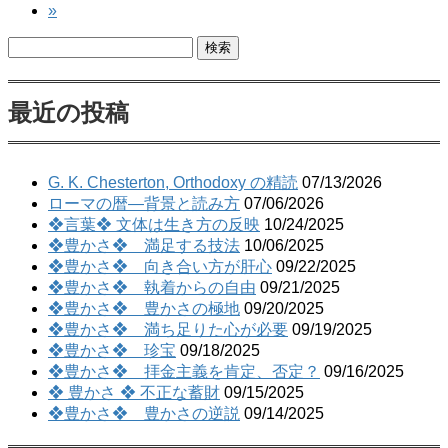
ナ
»
ー
ジ
ビ
検
索:
ゲ
ー
最近の投稿
シ
ョ
G. K. Chesterton, Orthodoxy の精読
07/13/2026
ン
ローマの暦―背景と読み方
07/06/2026
❖言葉❖ 文体は生き方の反映
10/24/2025
❖豊かさ❖ 満足する技法
10/06/2025
❖豊かさ❖ 向き合い方が肝心
09/22/2025
❖豊かさ❖ 執着からの自由
09/21/2025
❖豊かさ❖ 豊かさの極地
09/20/2025
❖豊かさ❖ 満ち足りた心が必要
09/19/2025
❖豊かさ❖ 珍宝
09/18/2025
❖豊かさ❖ 拝金主義を肯定、否定？
09/16/2025
❖ 豊かさ ❖ 不正な蓄財
09/15/2025
❖豊かさ❖ 豊かさの逆説
09/14/2025