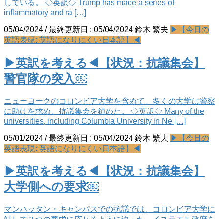
している。 ◇英訳◇ Trump has made a series of
inflammatory and ra […]
05/04/2024
/ 最終更新日 :
05/04/2024
鈴木 繁夫
▶【今日の
英語表現: 英語になりにくい日本語】◀
▶英訳を考える◀【状況：抗議集会】
警官隊の突入￼
ニューヨークのコロンビア大学を含めて、多くの大学は警察
に助けを求め、抗議集会を鎮めた。 ◇英訳◇ Many of the
universities, including Columbia University in Ne […]
05/01/2024
/ 最終更新日 :
05/04/2024
鈴木 繁夫
▶【今日の
英語表現: 英語になりにくい日本語】◀
▶英訳を考える◀【状況：抗議集会】
大学側への要求￼
マンハッタン・キャンパスでの抗議では、コロンビア大学に