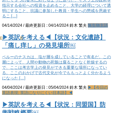
対して３つの要求に応じるように迫った。イスラエル政府を
指示する会社への投資を止めること、大学の経理について透
明にすること、抗議に参加した教員・学生への懲戒を恩赦す
るこ […]
04/14/2024
/ 最終更新日 :
04/14/2024
鈴木 繁夫
無生物主語
▶英訳を考える◀【状況：文化遺跡】
「痛し痒し」の発見場所￼
ペルーのナスカは、塩が層を成していることで有名だ。この
層によって、人間や動物の死骸は腐ることなく乾燥するの
で、ここは考古学上の発見ができる重要な場所になってい
る。ここのおかげで古代文化が今でももっとよく分かるよう
になった […]
04/04/2024
/ 最終更新日 :
05/04/2024
鈴木 繁夫
▶【今日の
英語表現: 英語になりにくい日本語】◀
▶英訳を考える◀【状況：同盟国】防
衛戦略概要￼