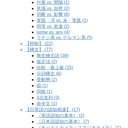
付着 vs. 間隔 (1)
意識 vs. 自然 (2)
切断 vs. 影響 (8)
実践・済 vs. 未・実践 (1)
同等 vs. 差違 (2)
some vs. any (4)
ラテン系 vs. ゲルマン系 (5)
【時制】 (22)
【構文】 (77)
無生物主語 (39)
仮定法 (2)
比較・最上級 (15)
分詞構文 (6)
受動態 (2)
節 (1)
同格 (1)
3点並列 (3)
命令文 (1)
【日英語の認知相違】 (17)
《英語認知の基本》 (2)
《日本語認知の基本》 (7)
《モバイルカメラ⇔スタジオカメラ》 (1)