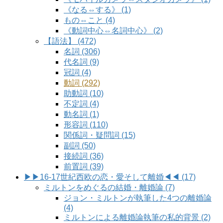
《なる⇔する》 (1)
もの⇔こと (4)
《動詞中心⇔名詞中心》 (2)
【語法】 (472)
名詞 (306)
代名詞 (9)
冠詞 (4)
動詞 (292)
助動詞 (10)
不定詞 (4)
動名詞 (1)
形容詞 (110)
関係詞・疑問詞 (15)
副詞 (50)
接続詞 (36)
前置詞 (39)
▶▶16-17世紀西欧の恋・愛そして離婚◀◀ (17)
ミルトンをめぐるの結婚・離婚論 (7)
ジョン・ミルトンが執筆した4つの離婚論
(4)
ミルトンによる離婚論執筆の私的背景 (2)